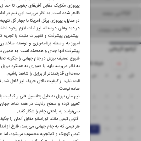
پیروزی مکزیک مقابل آفریقای جنوبی تا حد زی
ظاهر شده است. به نظر می‌رسد این تیم در ادا
PDF این صفحه
در مقابل، پیروزی پرگل آمریکا با چهار گل نتی
در دیدارهای دوستانه نیز ثبات لازم وجود نداش
PDF تمام صفحات
بیشترین پیشرفت و تغییرات مثبت را تجربه کر
امروز به واسطه برنامه‌ریزی و توسعه ساختاری
آرشیو تاریخی
پیشرفت آنها جدی و هدفمند است. به همین دلیل
شروع ضعیف برزیل در جام جهانی را چگونه تحلی
۱۴۰۵ خرداد
به نظر می‌رسد باید با صبوری به عملکرد برزیل ن
نسخه‌ای قدرتمندتر از برزیل را شاهد باشیم.
ش
ی
د
س
چ
پ
ج
البته نباید از کیفیت بالای حریف نیز غافل شد.
۱
ساده نیست.
تیم ملی برزیل به دلیل پتانسیل فنی و کیفیت با
۸
۷
۶
۵
۴
۳
۲
تغییر کرده و سطح رقابت در همه نقاط جهان ب
۱۵
۱۴
۱۳
۱۲
۱۱
۱۰
۹
نمی‌توانند به راحتی جام را شکار کنند.
۲۲
۲۱
۲۰
۱۹
۱۸
۱۷
۱۶
گلزنی تیمی مانند کوراسائو مقابل آلمان را چگون
هر تیمی که به جام جهانی می‌رسد، فارغ از ا
۲۹
۲۸
۲۷
۲۶
۲۵
۲۴
۲۳
تیمی کوچک و کم‌تجربه محسوب می‌شود، اما حضو
۳۱
۳۰