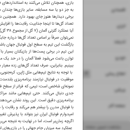
بازی، همچنان تلاش می‌کنند به استانداردهای 
۷
به جز دو یا سه مسابقه، سایر بازی‌ها چندان
اقتصادی
تعداد گل‌ها تا اینجا جذابیت رقابت‌ها را افزای
۸
انرژی
آیا عملکرد گلزنی آلمان (۷ گل از مجموع ۳۸ گل) نشانه بازگشت قدرتمند این تیم به جمع مدعیان است؟
نمی‌توان صرفاً بر اساس تعداد گل‌ها درباره جای
۹
اندیشه
بازگشت این تیم به سطح اول فوتبال جهان باشد
این تیم در برخی پست‌ها از بازیکنان بسیار 
۱۰
خودرو
توازن باعث می‌شود فعلاً آلمان را در حد یک م
ببینیم. بنابراین، صرف تعداد گل‌های زده معیار
با توجه به نتایج تیم‌هایی مثل ژاپن، کره‌جنوب
۱۱
۱۲
۱۳
۱۴
اطلاع رسانی
موفقیت در فوتبال نیازمند برنامه‌ریزی بلندم
نمونه‌ای شاخص است؛ تیمی که فراتر از سطح فوتب
۱۵
ورزشی
جدی دنبال می‌کنند. حتی تیم‌هایی مانند مر
برنامه‌ریزی دقیق است. این روند نشان می‌دهد د
۱۶
صفحه آخر
با فوتبال مدرن را بیشتر هم می‌کند و رقابت را د
امیدوارم فوتبال ایران نیز بتواند با پذیرش ت
اگرچه زمان‌بر است، اما در نهایت به نتیجه می‌
مشاهده تصویر صفحه
عملکرد سه میزبان جام جهانی را در بازی‌های ابت