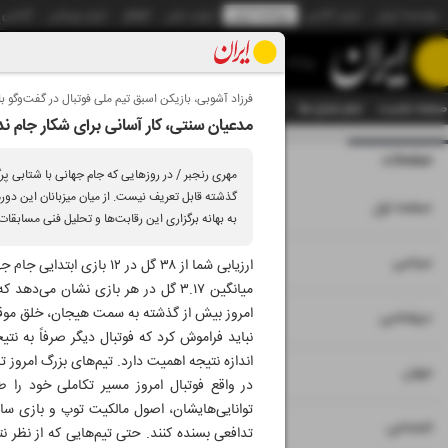
موسسه ایران
ایران آنلاین
روزنامه ایران
ایران دیلی
الوفاق
ایران ورزشی
آژانس
روزنامه
فرزاد آشوبی، بازیکن اسبق تیم ملی فوتبال در گفت‌و‌گو با
صفحه نخست
تمام شماره ها
تمام ویژه نامه ها
آرشیو
سازمان آگهی‌ها
دستیار هوش
مدعیان سنتی، کار آسانی برای شکار جام ند
صفحات
شماره نه هزار و پنج
مهری رنجبر / در روزهایی که جام جهانی با شتابی پرگ
گذشته قابل تعریف نیست. از میان میزبانان این دور
۱
صفحه اول
به بهانه برگزاری این رقابت‌ها و تحلیل فنی مسابقات 
۲
۳
سیاسی
ارزیابی شما از ۳۸ گل در ۱۲ بازی ابتدایی جام جهانی و میانگین ۳.۱۷ گل در هر مسابقه چیست؟
میانگین ۳.۱۷ گل در هر بازی نشان م
امروز بیش از گذشته به سمت هیجان، خلق مو
۴
دیپلماسی
نباید فراموش کرد که فوتبال دیگر صرفاً به 
اندازه نتیجه اهمیت دارد. تیم‌های بزرگ امروز ت
۵
جهان
توانایی‌هایشان، اصول مالکیت توپ و بازی سازم
۶
اجتماعی