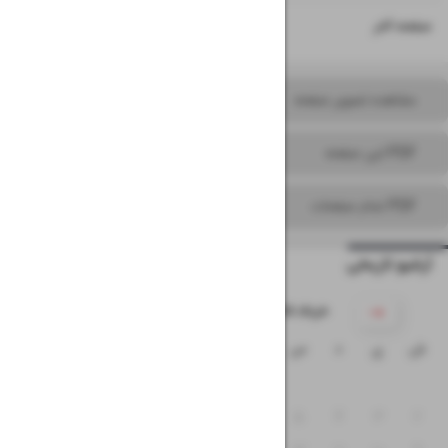
۱۶
صفحه آخر
مشاهده تصویر صفحه
PDF این صفحه
PDF تمام صفحات
آرشیو تاریخی
۱۴۰۵ خرداد
ش
ی
د
س
چ
پ
ج
۱
۸
۷
۶
۵
۴
۳
۲