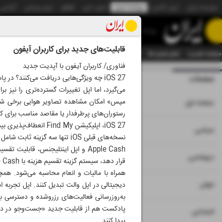
موسسه ایران
ایران آنلاین
روزنامه ایران
ایران دیلی
الوفاق
ایران ورزشی
آژانس
روزنامه
قابلیت‌های جدید برای کاربران آیفون
صفحه نخست
تمام شماره ها
تمام ویژه نامه ها
آرشیو
سازمان آگهی‌ها
دستیار هوش
فناوری/ کاربران آیفون با آپدیت جدید
صفحات
شماره نه هزار و چ
می‌‌گیرد، اما اپل تغییرات گسترده‌تری را نیز
۱
صفحه اول
رستوران‌های پرطرفدار یا مقاصد مناسب برای ک
iOS 27، اپلیکیشن  My
۲
۳
سیاسی
نسخه‌های قبلی iOS تنها سه گزینه‌ ثابت شامل یک ساعت، تا پایان روز و بدون محدودیت زمانی وجود داشت. همچنین اپل با ترکیب
۴
دیپلماسی
همراه با مالیات و انعام محاسبه می‌شود. همچ
۵
جهان
دیجیتالی در اپل والت تبدیل کنند. اپل تجربه‌ ا
به‌روزرسانی فعالیت‌های رزروشده و دسترسی به 
پادکست هم از قابلیت جدید «جست‌وجو در داخل
۶
اجتماعی
پیدا کنند.