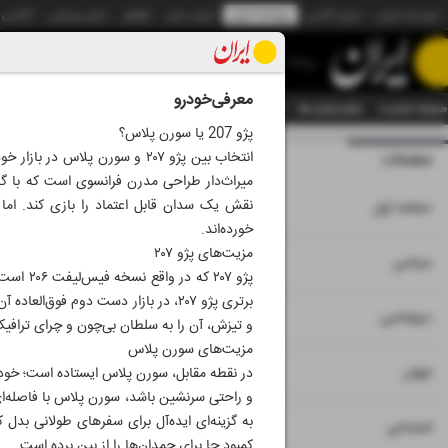
موسسه ایران
ایران آنلاین
روزنامه ایران
ایران دیلی
الوفاق
ایران ورزشی
آژانس
روزنامه
معرفی‌خودرو
صفحه نخست
تمام شماره ها
تمام ویژه نامه ها
آرشیو
سازمان آگهی‌ها
دستیار هوش
پژو 207 یا سورن پلاس؟
انتخاب بین پژو ۲۰۷ و سورن پ
صفحات
شماره نه هزار و چ
میراث‌دار طراحی مدرن فرانسوی است که با گذ
۱
صفحه اول
خورده‌اند.
مزیت‌های پژو ۲۰۷
۲
۳
سیاسی
پژو ۲۰۷
برتری پژو ۲۰۷، در بازار دست ‌دوم فو
۴
دیپلماسی
و تیزش، آن را به سلطان بی‌چون و چرای تراف
مزیت‌های سورن پلاس
۵
جهان
در نقطه مقابل، سورن پلاس ایستاده است؛ خود
و راحتی سرنشین باشد، سورن پلاس با فاصله‌ای
۶
اجتماعی
کمبود جا برای چمدان‌ها را از بین برده است.