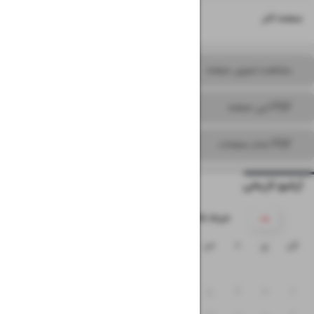
۱۶
صفحه آخر
مشاهده تصویر صفحه
PDF این صفحه
PDF تمام صفحات
آرشیو تاریخی
۱۴۰۵ خرداد
ش
ی
د
س
چ
پ
ج
۱
۸
۷
۶
۵
۴
۳
۲