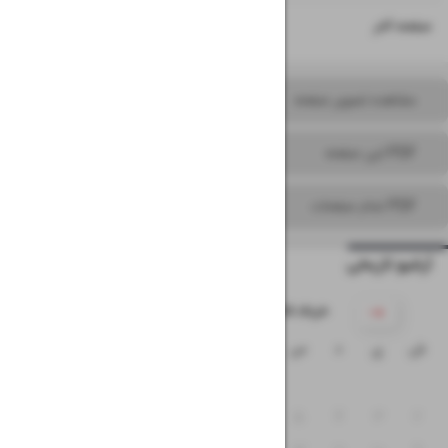
۱۶
صفحه آخر
مشاهده تصویر صفحه
PDF این صفحه
PDF تمام صفحات
آرشیو تاریخی
۱۴۰۵ خرداد
ش
ی
د
س
چ
پ
ج
۱
۸
۷
۶
۵
۴
۳
۲