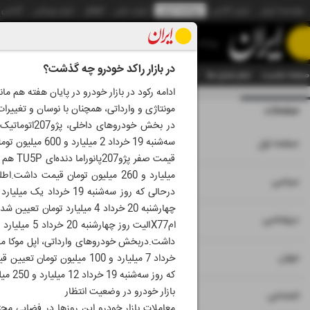
موسسه ایران
ایران آنلاین
روزنامه ایران
ایران دیلی
الوفاق
ایران ورزشی
آژانس
روزنامه
در بازار راکد خودرو چه گذشت؟
صفحه نخست
تمام شماره ها
تمام ویژه نامه ها
آرشیو
سازمان آگهی‌ها
دستیار هوش
ادامه رکود در بازار خودرو در پایان هفته هم 
مونتاژی و وارداتی، همچنان با نوسان و تغییر
صفحات
شماره نه هزار و چ
سه‌شنبه 19 خرداد 2 میلیارد و 600 میلیون تومان قیمت داشت.
۱
صفحه اول
۲
۳
سیاسی
۴
دیپلماسی
۵
جهان
که روز سه‌شنبه 19 خرداد 12 میلیارد و 250 میلیون تومان قیمت‌گذاری شده بود.
بازار خودرو در وضعیت انتظار
۶
اجتماعی
معاملات بازار خودرو این روزها در فضایی محت