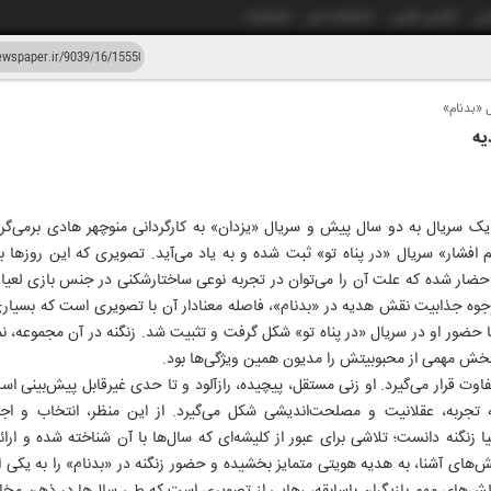
شی
آژانس عکس
دانشکده خبر
انتشارات
 «بدنام»
دستیار هوش مصنوعی
نسخه قدیمی
یه
ار و سی و نه
۱۲ خرد
یک سریال به دو سال پیش و سریال «یزدان» به کارگردانی منوچهر هادی برمی‌گر
افشار» سریال «در پناه تو» ثبت شده و به یاد می‌آید. تصویری که این روزها با
حضار شده که علت آن را می‌توان در تجربه نوعی ساختارشکنی در جنس بازی لعیا زنگ
جوه جذابیت نقش هدیه در «بدنام»، فاصله معنادار آن با تصویری است که بسیاری 
 حضور او در سریال «در پناه تو» شکل گرفت و تثبیت شد. زنگنه در آن مجموعه، نما
خش مهمی از محبوبیتش را مدیون همین ویژگی‌ها بود.
فاوت قرار می‌گیرد. او زنی مستقل، پیچیده، رازآلود و تا حدی غیرقابل پیش‌بینی 
 تجربه، عقلانیت و مصلحت‌اندیشی شکل می‌گیرد. از این منظر، انتخاب و اجر
ا زنگنه دانست؛ تلاشی برای عبور از کلیشه‌ای که سال‌ها با آن شناخته شده و ارائ
ای آشنا، به هدیه هویتی متمایز بخشیده و حضور زنگنه در «بدنام» را به یکی ا