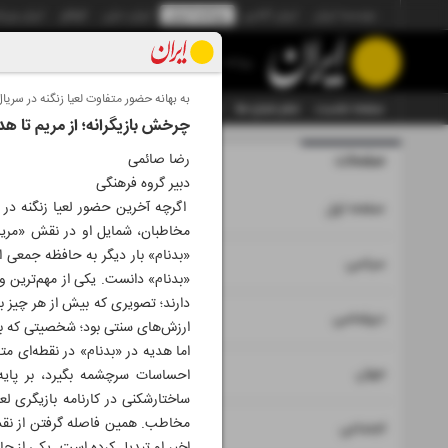
موسسه ایران
ایران آنلاین
روزنامه ایران
ایران دیلی
الوفاق
ایران ورز
روزنامه
به بهانه حضور متفاوت لعیا زنگنه در سریال
صفحه نخست
تمام شماره ها
تمام ویژه نامه ها
آرشیو
سازمان آگهی‌ها
چرخش بازیگرانه؛ از مریم تا هد
صفحات
رضا صائمی
شماره نه هز
دبیر گروه فرهنگی
۱
اگرچه آخرین حضور لعیا زنگنه در 
صفحه اول
مخاطبان، شمایل او در نقش «مریم 
«بدنام» بار دیگر به حافظه جمعی ا
۲
۳
سیاسی
«بدنام» دانست. یکی از مهم‌ترین و
دارند؛ تصویری که بیش از هر چیز با
۴
دیپلماسی
ارزش‌های سنتی بود؛ شخصیتی که ب
اما هدیه در «بدنام» در نقطه‌ای مت
۵
جهان
احساسات سرچشمه بگیرد، بر پایه
ساختارشکنی در کارنامه بازیگری لعی
مخاطب. همین فاصله گرفتن از نقش‌ه
۶
اجتماعی