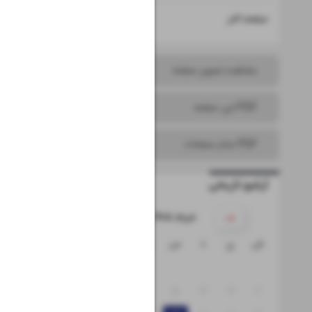
۱۶
صفحه آخر
مشاهده تصویر صفحه
PDF این صفحه
PDF تمام صفحات
آرشیو تاریخی
۱۴۰۵ خرداد
ش
ی
د
س
چ
پ
ج
۱
۸
۷
۶
۵
۴
۳
۲