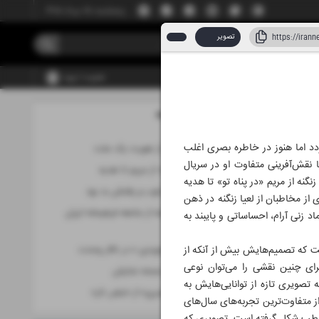
پنجشنبه، ۱۵ مرداد ۱۴۰۵
تصویر
عضویت | ورود
مطالب این صفحه
اد ۱۴۰۵
دد اما هنوز در خاطره بصری اغلب
روایتی تصویری از هویت یک ملت
 نقش‌آفرینی متفاوت او در سریال
چرخش بازیگرانه؛ از مریم تا هدیه
نه از مریم «در پناه تو» تا هدیه
زنی که آمدنش خوب و رفتنش بد بود
از مخاطبان از لعیا زنگنه در ذهن
هنرمندان برخاسته از جامعه فرهیخته ایران
د زنی آرام، احساساتی و پایبند به
هستند
است که تصمیم‌هایش بیش از آنکه از
جاودانه‌های «تجویدی » در تالار وحدت
ای چنین نقشی را می‌توان نوعی
«صابر ابر» روی صحنه نمایش
ه تصویری تازه از توانایی‌هایش به
روایت «علی قمصری» از «نبض تار»
ز متفاوت‌ترین تجربه‌های سال‌های