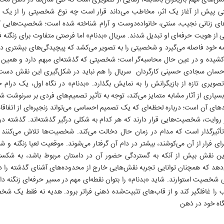
چالش‌های مهم بازیگران باسابقه، رهایی از تصویری است که طی سال‌ها در ذهن 
 پیش از آغاز یک اثر، مخاطب می‌داند قرار است چه نوع شخصیتی را از یک بازیگر
های زنانی نجیب، سنتی، خانواده‌دوست و آرام شناخته شده است؛ شخصیت‌هایی ک
شی از هویت حرفه‌ای او تبدیل شدند. سریال «بدنام» اما فرصتی متفاوت برای زنگنه
نامه خود فاصله می‌گیرد و شخصیتی را به تصویر می‌کشد که پیچیدگی‌های بیشتری دا
‌کشیده و در عین حال محاسبه‌گر است؛ شخصیتی که گذشته‌ای مبهم دارد و همین ابهام
احسان سجادی حسینی کارگردان سریال را هم نباید در شکل‌گیری این نقش دست ک
 تصویری تازه از بازیگرانش را به نمایش بگذارد. «بدنام» در نگاه اول، یک درام 
از بسیاری از آثار مشابه متمایز می‌کند، توجه به تأثیر تصمیم‌های فردی بر سرنوش
امدهای آن است؛ درباره لحظه‌ای که یک تصمیم احساسی می‌تواند زنجیره‌ای از اتفاقا
ایت، شخصیت‌هایی قرار دارند که هر کدام به شکلی درگیر گذشته‌اند. گذشته در 
تأثیرگذار است که مدام در زمان حال دخالت می‌کند. شخصیت‌ها تلاش می‌کنند از
ای فرار از آن می‌کوشند، بیشتر در دام آن گرفتار می‌شوند. موقعیت لعیا زنگنه و شی
ین نقش بیش از آنکه به گستردگی حضور آن در داستان مربوط باشد، به شکستن 
ی‌دهد که همچنان توانایی تجربه نقش‌هایی خارج از محدوده‌های آشنای گذشته را د
 شخصیت استوارند. شاید «بدنام» را بتوان نقطه‌ای مهم در مسیر حرفه‌ای زنگنه د
طب را غافلگیر کند و از قاب‌های تثبیت‌شده ذهنی فراتر برود. هدیه نه فقط یک شخ
گاه خود در ذهن