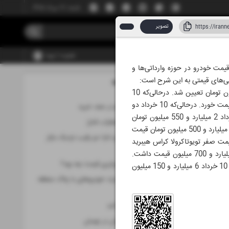
شنبه، ۱۷ مرداد ۱۴۰۵
تصویر
عضویت | ورود
یمت خودرو در حوزه وارداتی‌ها و
رسی‌های قیمتی به این شرح است:
مطالب این صفحه
اد ۱۴۰۵
در بخش خودروهای داخلی، قیمت صفر تارا اتوماتیک v4مدل 1405 ،11 خرداد روز دوشنبه 2 میلیارد و 800 میلیون تومان تعیین شد. درحالی‌که 10
خرداد 2 میلیارد و 850 میلیون تومان قیمت داشت. دنا پلاس اتوماتیک 11 خرداد دو میلیارد و ۵۸۰ میلیون تومان قیمت خورد. درحالی‌که 10 خرداد دو
برندهای خوشنام در صف خرید
میلیارد و 650 میلیون تومان قیمت داشت. در بخش خودروهای مونتاژی، قیمت صفر جک جی4 روز دوشنبه 11 خرداد 2 میلیارد و 550 میلیون تومان
خداحافظی با اضطراب شارژ
تعیین شد. درحالی‌که 10 خرداد 2 میلیارد و 600 میلیون تومان قیمت داشت.چانگانCS55 پلاس مونتاژی 11 خرداد 5 میلیارد و 500 میلیون تومان قیمت
مقایسه شاهین و تارا؛ دو رقیب نزدیک بازار
 وارداتی، قیمت صفر تویوتاکرولا کراس هیبرید
ایران
مدل 2025 روز دوشنبه 11 خرداد روز دوشنبه 7 میلیارد و 500 میلیون تومان تعیین شد. درحالی که 10 خرداد 7 میلیارد و 700 میلیون قیمت داشت.
دلیل افزایش دوبرابری قیمت چه بود؟
چانگانCS 55 پلاس مدل 2024 روز دوشنبه 11 خرداد 5میلیارد و 900 میلیون تومان تعیین قیمت شد. این خودرو 10 خرداد 6 میلیارد و 150 میلیون
تا اطلاع ثانوی تردد خودروهای با پلاک منطقه
آزاد مجاز شد
آئودی A6L هم آمد
بازار خودروهمچنان در نوسان