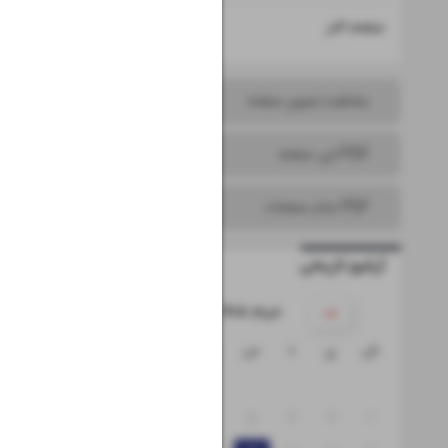
۱۶
صفحه آخر
مشاهده تصویر صفحه
PDF این صفحه
PDF تمام صفحات
آرشیو تاریخی
۱۴۰۵ خرداد
ش
ی
د
س
چ
پ
ج
۱
۸
۷
۶
۵
۴
۳
۲