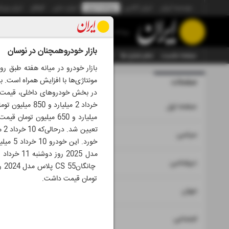
موسسه ایران
ایران آنلاین
روزنامه ایران
ایران دیلی
الوفاق
ایران ورز
روزنامه
بازار خودروهمچنان در نوسان
صفحه نخست
تمام شماره ها
تمام ویژه نامه ها
آرشیو
سازمان آگهی‌ها
بازار خودرو در میانه هفته طبق ر
مونتاژی‌ها با افزایش همراه است. ب
صفحات
شماره نه هز
۱
صفحه اول
۲
۳
سیاسی
۴
دیپلماسی
تومان قیمت داشت.
۵
جهان
۶
اجتماعی