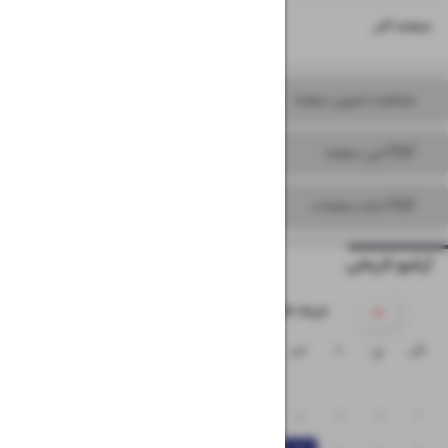
۱۶
صفحه آخر
مشاهده تصویر صفحه
PDF این صفحه
PDF تمام صفحات
آرشیو تاریخی
۱۴۰۵ خرداد
ش
ی
د
س
چ
پ
ج
۱
۸
۷
۶
۵
۴
۳
۲