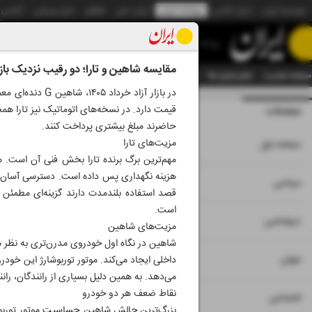
موسسه ایران
ایران آنلاین
روزنامه ایران
ایران دیلی
الوفاق
ایران ورزشی
آژانس
روزنامه
مقایسه شاهین و تارا؛ دو رقیب نزدیک بازار
صفحه نخست
تمام شماره ها
تمام ویژه نامه ها
آرشیو
سازمان آگهی‌ها
دستیار هوش
قیمت دارد. در نسخه‌های اتوماتیک نیز تارا همچ
صفحات
شماره نه هزار و سی
حاضرند مبلغ بیشتری پرداخت کنند.
۱
مزیت‌های تارا
صفحه اول
هزینه نگهداری پس داده است. دسترسی آسان به
۲
۳
سیاسی
قصد استفاده بلندمدت دارند گزینه‌ای مطمئن
است.
۴
دیپلماسی
مزیت‌های شاهین
شاهین در نگاه اول خودروی مدرن‌تری به نظر 
۵
جهان
داخلی ایجاد می‌کند. موتور توربوشارژ این خود
می‌دهد. به همین دلیل بسیاری از رانندگان، رانن
نقاط ضعف هر دو خودرو
۶
اجتماعی
بزرگ‌ترین چالش شاهین حساسیت موتور توربو ب