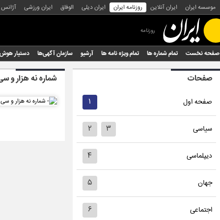
موسسه ایران
ایران آنلاین
روزنامه ایران
ایران دیلی
الوفاق
ایران ورزشی
آژانس
روزنامه
صفحه نخست
تمام شماره ها
تمام ویژه نامه ها
آرشیو
سازمان آگهی‌ها
دستیار هوش
صفحات
شماره نه هزار و سی
۱
صفحه اول
۲
۳
سیاسی
۴
دیپلماسی
۵
جهان
۶
اجتماعی