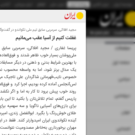
موسسه ایران
ایران آنلاین
روزنامه ایران
ایران دیلی
الوفاق
ایران ورزشی
آژانس
روزنامه
مجید افلاکی، سرمربی سابق تیم ملی تکواندو در گفت‌و‌گو 
صفحه نخست
تمام شماره ها
تمام ویژه نامه ها
آرشیو
سازمان آگهی‌ها
دستیار هوش
غفلت کنیم از آسیا عقب می‌مانیم
صفحات
شماره نه هزار و سی
پریسا غفاری / مجید افلاکی، سرمربی سابق تی
ملی‌پوشان بسیار خوب ظاهر شدند و فوق‌العاده 
۱
صفحه اول
یک مدال برنز شود، اما به واسطه محسوب نشدن
خصوص نایب‌قهرمانی شاگردان علی تاجیک می‌گو
۲
۳
سیاسی
لس‌آنجلس آماده کرده بودیم، اجرا کرد و فوق‌الع
۴
دیپلماسی
برای بازی‌های آسیایی ناگویا و سه سهمیه برای
۵
جهان
طلای خوش‌رنگ را بگیرد. ابوالفضل زندی، امیرس
مهران برخورداری به‌خاطر مصدومیت نتوانست ه
۶
اجتماعی