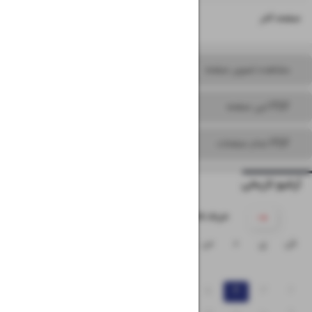
۱۶
صفحه آخر
مشاهده تصویر صفحه
PDF این صفحه
PDF تمام صفحات
آرشیو تاریخی
۱۴۰۵ خرداد
ش
ی
د
س
چ
پ
ج
۱
۸
۷
۶
۵
۴
۳
۲