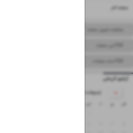
۱۶
صفحه آخر
مشاهده تصویر صفحه
PDF این صفحه
PDF تمام صفحات
آرشیو تاریخی
۱۴۰۵ اردیبهشت
ش
ی
د
س
چ
پ
ج
۴
۳
۲
۱
۱۱
۱۰
۹
۸
۷
۶
۵