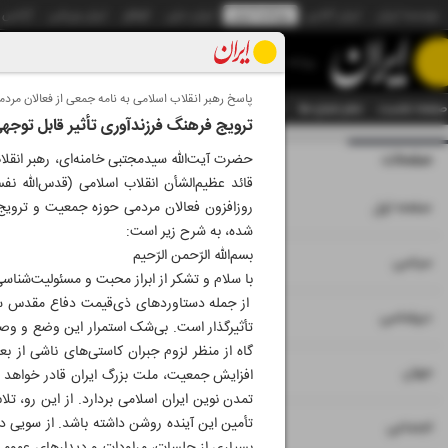
موسسه ایران
ایران آنلاین
روزنامه ایران
ایران دیلی
الوفاق
ایران ورزشی
آژانس
روزنامه
پاسخ رهبر انقلاب اسلامی به نامه جمعی از فعالان مرد
صفحه نخست
تمام شماره ها
تمام ویژه نامه ها
آرشیو
سازمان آگهی‌ها
دستیار هوش
ترویج فرهنگ فرزندآوری تأثیر قابل توجهی 
صفحات
شماره نه هزار و سی
حضرت آیت‌الله سیدمجتبی خامنه‌ای، رهبر انق
قائد عظیم‌الشأن انقلاب اسلامی (قدس‌الله ن
۱
صفحه اول
روزافزون فعالان مردمی حوزه جمعیت و ترویج
شده، به شرح زیر است:
بسم‌الله الرّحمن الرّحیم
۲
۳
سیاسی
با سلام و تشکر از ابراز محبت و مسئولیت‌شنا
از جمله دستاوردهای ذی‌قیمت دفاع مقدس سوم
۴
دیپلماسی
تأثیرگذار است. بی‌شک استمرار این وضع و وص
گاه از منظر لزوم جبران کاستی‌های ناشی از
۵
جهان
افزایش جمعیت، ملت بزرگ ایران قادر خواهد ب
تمدن نوین ایران اسلامی بردارد. از این رو، 
تأمین این آینده‌ روشن داشته باشد. از سویی دی
۶
اجتماعی