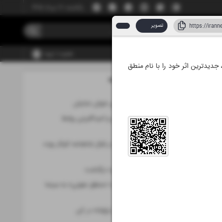
یکشنبه، ۱۸ مرداد ۱۴۰۵
تصویر
عضویت | ورود
 جدیدترین اثر خود را با نام منطق
مطالب این صفحه
اردیبهشت با بوی خوش نمایش
ضرورت کنشگری و امیدآفرینی روابط
عمومی‌ها
جامعه موسیقی در قبال شاهنامه کم‌کار بوده
است
«یحیی دهقانپور» درگذشت
فریدون جیرانی با «منطق عفونی» به سینما
می‌آید
غافلگیری «جان تراولتا» در کن