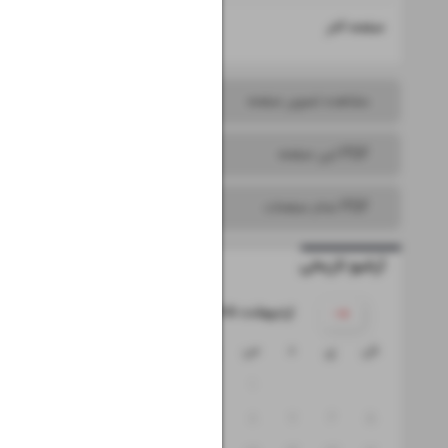
۲۰
صفحه آخر
مشاهده تصویر صفحه
PDF این صفحه
PDF تمام صفحات
آرشیو تاریخی
۱۴۰۵ اردیبهشت
ش
ی
د
س
چ
پ
ج
۴
۳
۲
۱
۱۱
۱۰
۹
۸
۷
۶
۵