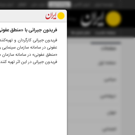
موسسه ایران
ایران آنلاین
روزنامه ایران
ایران دیلی
الوفاق
ایران ورز
روزنامه
فریدون جیرانی با «منطق عفونی»
صفحه نخست
تمام شماره ها
تمام ویژه نامه ها
آرشیو
سازمان آگهی‌ها
فریدون جیرانی کارگردان و تهیه‌کنن
عفونی در سامانه سازمان سینمایی و
صفحات
شماره نه ه
«منطق عفونی» در سامانه سازمان سی
فریدون جیرانی در این اثر تهیه کنن
۱
صفحه اول
۲
۳
سیاسی
۴
دیپلماسی
۵
جهان
۶
اجتماعی