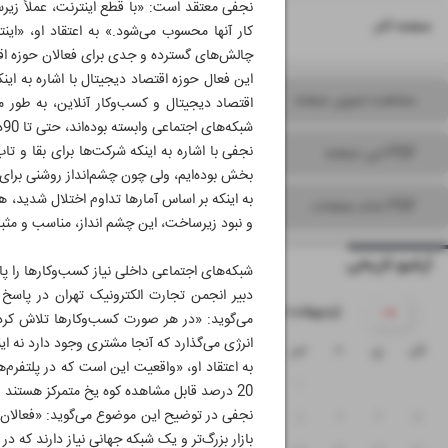
نجفی معتقد است‌: «با قطع اینترنت، عملاً زی
۱۶
صفحه آخر
کار آنها محسوب می‌شود.» به اعتقاد او، «این
چالش‌های گسترده و جدی برای فعالان حوزه اق
این فعال حوزه اقتصاد دیجیتال با اشاره به ای
مشاهده تصویر صفحه
شبکه‌های اجتماعی وابسته بوده‌اند، حتی تا 90درصد هم افت درآمد را تجربه کرده‌اند.»
PDF این صفحه
بخش بوده‌ایم، ولی چون چشم‌انداز روشنی برای ت
PDF تمام صفحات
و نبود زیرساخت، این چشم انداز، مناسب و مث
آرشیو تاریخی
شبکه‌های اجتماعی داخلی نیاز کسب‌و‌کارها را پ
دبیر انجمن تجارت الکترونیک تهران در پاسخ 
۱۴۰۵ اردیبهشت
می‌گوید: «در هر صورت کسب‌وکارها تلاش کرد
انرژی می‌گذارد که آنجا مشتری وجود دارد نه این
ش
ی
د
س
چ
پ
ج
به اعتقاد او، «واقعیت این است که در پلتفرم‌ها
۴
۳
۲
۱
20 درصد قابل مشاهده کوه یخ متمرکز هستند و به آن 80 درصد زیرساختی توجهی ندارند.»
نجفی در توضیح این موضوع می‌گوید: «فعالان حو
۱۱
۱۰
۹
۸
۷
۶
۵
بازار بزرگ‌تر و یک شبکه جهانی نیاز دارند که د