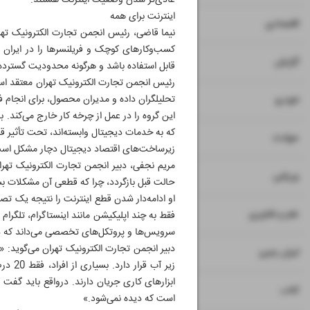
عادی‌تر شدن وضعیت اینترنت هستند.
اینترنت برای همه
۷
۸
اقتصادی
نیما قاضی، رئیس انجمن تجارت الکترونیک تهر
کسب‌وکارهای کوچک و فریلنسرها را در ایران به
۹
گزارش
قابل استفاده باشد و هرگونه محدودیت گسترده
۱۰
تحلیلگران داده و مدیران محصول، برای انجام ف
خودرو
این گروه را در عمل از چرخه کار خارج می‌کند. ب
که به خدمات دیجیتال وابسته‌اند، تحت تأثیر قر
۱۱
حوادث
زیرساخت‌های اقتصاد دیجیتال دچار مشکل اس
مریم نجفی، دبیر انجمن تجارت الکترونیک تهران 
۱۲
ورزشی
حالت قبل بازگردد، چرا که قطعی آن مشکلات بس
او ادامه‌دار شدن قطع اینترنت را نتیجه یک تص
۱۳
علم و فناوری
فقط به چند اپلیکیشن مانند اینستاگرام، تلگرا
سرویس‌ها و پروتکل‌های تخصصی می‌داند که د
۱۴
ایران زمین
۱۵
کتاب
است که دیده نمی‌شود.»