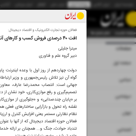
موسسه ایران
ایران آنلاین
روزنامه ایران
ایران دیلی
الوفاق
ایران ورزشی
آژانس
روزنامه
فعالان حوزه تجارت الکترونیک و اقتصاد دیجیتال:
صفحه نخست
تمام شماره ها
تمام ویژه نامه ها
آرشیو
سازمان آگهی‌ها
دستیار هوش
افت ۴۰ درصدی فروش کسب و کارهای آنلاین
صفحات
شماره نه هزار و بی
میترا جلیلی
دبیر گروه علم و فناوری
۱
صفحه اول
دولت چهاردهم از روز اول با وعده اینترنت 
گواه آن نیز تلاش رئیس‌جمهوری و وزیر ارتباطا
۲
۳
سیاسی
جهانی است. انتصاب محمدرضا عارف، معاون 
تصمیم‌گیری و رفع موازی‌کاری، خود نشان از 
۴
دیپلماسی
بر «پایان چندصدایی» و «جلوگیری از موازی‌ک
نقشه راه تحول و بازآرایی ساختارهای فعلی هم
۵
جهان
نظام نظارتی مستمر یعنی افزایش کنترل و ارزی
فعالان حوزه اقتصاد دیجیتال که از آنها با عنو
تندباد حوادث، جنگ و... همچنان بر ارائه خدمات
۶
اجتماعی