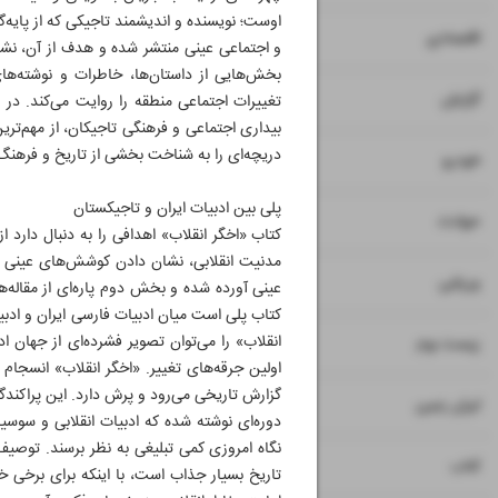
اوست؛ نویسنده و اندیشمند تاجیکی که از پایه‌گذ
۷
۸
اقتصادی
و اجتماعی عینی منتشر شده و هدف از آن، نشا
بخش‌هایی از داستان‌ها، خاطرات و نوشته‌ها
۹
گزارش
تغییرات اجتماعی منطقه را روایت می‌کند. در ا
بیداری اجتماعی و فرهنگی تاجیکان، از مهم‌ترین
دریچه‌ای را به شناخت بخشی از تاریخ و فرهنگ 
۱۰
خودرو
پلی بین ادبیات ایران و تاجیکستان
۱۱
حوادث
کتاب «اخگر انقلاب» اهدافی را به دنبال دارد 
مدنیت انقلابی، نشان دادن کوشش‌های عینی 
۱۲
ورزشی
عینی آورده شده و بخش دوم پاره‌ای از مقاله‌
کتاب پلی است میان ادبیات فارسی ایران و ادب
۱۳
انقلاب» را می‌توان تصویر فشرده‌ای از جهان 
زیست بوم
اولین جرقه‌های تغییر. «اخگر انقلاب» انسجام ی
گزارش تاریخی می‌رود و پرش دارد. این پراکندگ
۱۴
ایران زمین
دوره‌ای نوشته شده که ادبیات انقلابی و سوسی
نگاه امروزی کمی تبلیغی به نظر برسند. توصیف‌
۱۵
کتاب
تاریخ بسیار جذاب است، با اینکه برای برخی خو