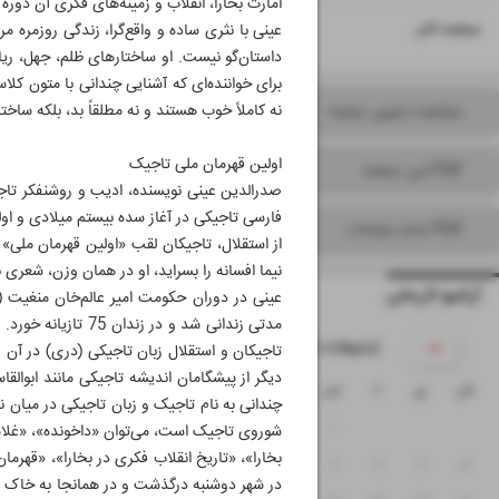
امارت بخارا، انقلاب و زمینه‌های فکری آن دوره
۱۶
صفحه آخر
عینی با نثری ساده و واقع‌گرا، زندگی روزمره م
داستان‌گو نیست. او ساختارهای ظلم، جهل، ری
برای خواننده‌ای که آشنایی چندانی با متون ک
نه کاملاً خوب هستند و نه مطلقاً بد، بلکه ساخ
مشاهده تصویر صفحه
اولین قهرمان ملی تاجیک
PDF این صفحه
PDF تمام صفحات
از استقلال، تاجیکان لقب «اولین قهرمان ملی»
نیما افسانه را بسراید، او در همان وزن، شعر
آرشیو تاریخی
مدتی زندانی شد و 
۱۴۰۵ اردیبهشت
تاجیکان و استقلال زبان تاجیکی (دری) در آن 
دیگر از پیشگامان اندیشه تاجیکی مانند ابوالق
ش
ی
د
س
چ
پ
ج
چندانی به نام تاجیک و زبان تاجیکی در میان نب
۴
۳
۲
۱
شوروی تاجیک است، می‌توان «داخونده»، «غلام
۱۱
۱۰
۹
۸
۷
۶
۵
در شهر دوشنبه درگذشت و در همانجا به خاک سپر