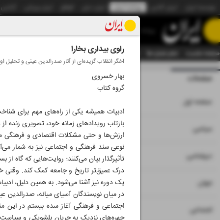
موسسه ایران
ایران آنلاین
روزنامه ایران
ایران دیلی
الوفاق
ایران ورزشی
آژانس
روزنامه
راوی بیداری بخارا
صفحه نخست
تمام شماره ها
تمام ویژه نامه ها
آرشیو
سازمان آگهی‌ها
دستیار هوش
اخگر انقلاب گزیده‌ای از آثار صدرالدین عینی و تحلیل او 
بهار خسروی
صفحات
شماره نه هزار و ب
گروه کتاب
۱
صفحه اول
ادبیات همیشه یکی از راه‌های مهم برای شناخ
بازتاب رویدادهای زمانه خود، تصویری زنده از دو
۲
۳
سیاسی
ارزش‌ها و حتی مشکلات اقتصادی و فرهنگی مردم
نوعی سند فرهنگی و اجتماعی نیز به شمار می‌آی
۴
دیپلماسی
تأثیرگذار بیان می‌کنند؛ روایت‌هایی که گاه از 
درک عمیق‌تر تاریخ و جامعه کمک کند. وقتی خو
۵
یک دوره نیز آشنا می‌شود. به همین دلیل، ادبیا
جهان
در میان نویسندگان آسیای میانه، صدرالدین عینی 
اجتماعی و فرهنگی آغاز سده بیستم در این م
۶
اجتماعی
چهره‌های نزدیک به جریان بلشویکی و سیاست‌های