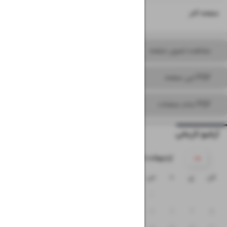
۱۶
صفحه آخر
مشاهده تصویر صفحه
PDF این صفحه
PDF تمام صفحات
آرشیو تاریخی
۱۴۰۵ اردیبهشت
ش
ی
د
س
چ
پ
ج
۴
۳
۲
۱
۱۱
۱۰
۹
۸
۷
۶
۵