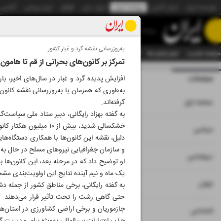
موسسه ایران
ایران آنلاین
روزنامه ایران
ایران دیلی
الوفاق
ایران ورزشی
آژانس
روزنامه
به‌روزرسانی نقشه گرد و غبار کشور
صفحه نخست
تمام شماره ها
تمام ویژه نامه ها
آرشیو
سازمان آگهی‌ها
دستیار هوش
تمرکز بر کانون‌های بحرانی از قم تا هامون
صفحات
شماره نه هزار و ب
افزایش پدیده گرد و غبار در سال‌های اخیر، ب
به‌طوری که همزمان با به‌روزرسانی نقشه کانون‌
۱
صفحه اول
گرفته‌اند.
به گفته بهزاد رایگانی، دبیر ستاد ملی سیاست‌
خشکسالی شدید، بیش از 
۲
۳
سیاسی
دلیل، نقشه این کانون‌ها با همکاری دستگاه‌ها
و سازمان جغرافیایی نیروهای مسلح در حال به‌ر
۴
دیپلماسی
او توضیح داد که در مرحله بعد، این کانون‌ها 
یک ماه و نیم آینده نتایج این اولویت‌بندی مشخ
۵
جهان
به گفته رایگانی، برخی مناطق کشور از جمله دشت
حتی گاهی رشت را تحت تأثیر قرار می‌دهند. 
جازموریان و برخی اراضی کشاورزی در استان‌های
۶
اجتماعی