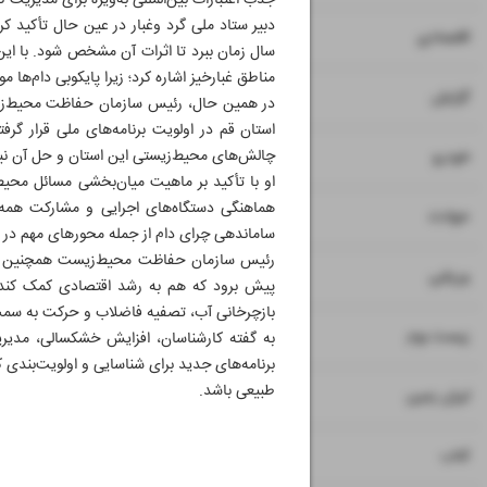
جذب اعتبارات بین‌المللی به‌ویژه برای مدیریت گ
۷
۸
اقتصادی
سال زمان ببرد تا اثرات آن مشخص شود. با این ح
مناطق غبارخیز اشاره کرد؛ زیرا پایکوبی دام‌
۹
گزارش
در همین حال، رئیس سازمان حفاظت محیط‌زیست 
استان قم در اولویت برنامه‌های ملی قرار گرفت
۱۰
چالش‌های محیط‌زیستی این استان و حل آن نی
خودرو
او با تأکید بر ماهیت میان‌بخشی مسائل محیط‌ز
هماهنگی دستگاه‌های اجرایی و مشارکت همه ذی
۱۱
حوادث
ساماندهی چرای دام از جمله محورهای مهم در 
رئیس سازمان حفاظت محیط‌زیست همچنین بر 
۱۲
ورزشی
پیش برود که هم به رشد اقتصادی کمک کند 
بازچرخانی آب، تصفیه فاضلاب و حرکت به سمت ک
۱۳
زیست بوم
به گفته کارشناسان، افزایش خشکسالی، مدیر
برنامه‌های جدید برای شناسایی و اولویت‌بندی 
طبیعی باشد.
۱۴
ایران زمین
۱۵
کتاب