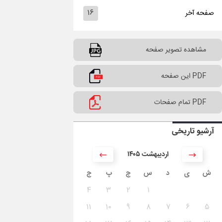
۱۶
صفحه آخر
مشاهده تصویر صفحه
PDF این صفحه
PDF تمام صفحات
آرشیو تاریخی
۱۴۰۵ اردیبهشت
ش
ی
د
س
چ
پ
ج
۴
۳
۲
۱
۱۱
۱۰
۹
۸
۷
۶
۵