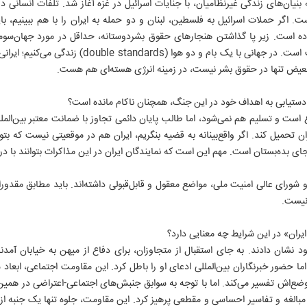
 اگر حملات اسرائیل به فلسطین، لبنان و دو حمله به ایران را با هم ببینیم، با
ده است. زیر پا گذاشتن هنجارهای حقوق بشردوستانه، حداقل در مورد جهان‌سومی‌ها
(Rest درمقابل West) یک واقعیت است. در جهانی با یک بام
تبعیض تنها در حقوق بشر نیست، در زمینه انرژی هسته‌ای هم هست.
ی دستیابی به اهداف خود در این جنگ، همچنان ناکام مانده است؟
اع است و تسلیم هم نمی‌شود، اما طالب پایان دائمی تجاوز با ضمانت معتبر بین‌ال
۱
ران تحمیل کند. اگر واقع‌بینانه به قضیه بنگریم، ایران هم در موقعیتی نیست که بت
ی بده‌بستان است. مهم این است که نمایندگان ایران در این مذاکرات بتوانند با درا
شورای عالی امنیت ملی، مواضع معقول و قابل‌قبولی داشته‌اند. باید مطابق مقدور
نیست.
یران» در این شرایط چه معنایی دارد؟
ود نشان دادند. به جای استقبال از متجاوزان، برای دفاع از میهن به خیابان آمدند
 حضور خبرنگاران بین‌المللی ادعای او را باطل کرد. این مقاومت اجتماعی، ابعاد
ضع‌اش تفسیر می‌کند. اما با توجه به سوابق جنبش‌های اجتماعی-‌اعتراضی در همی
 مبالغه و تفاسیر احساسی و مقطعی پرهیز کرد. این مقاومت، جلوه تنها یک جنبه از