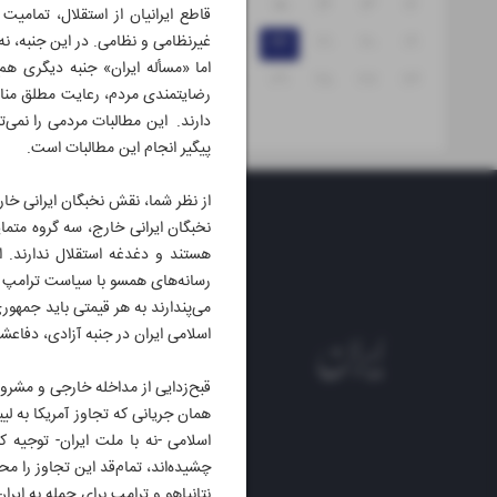
۱۸
۱۷
۱۶
۱۵
۱۴
۱۳
۱۲
قاطع ایرانیان از استقلال، تمام
۱۹
۲۰
۲۱
۲۲
۲۳
۲۴
۲۵
غیرنظامی و نظامی. در این جنبه، نه
اما «مسأله ایران» جنبه دیگری هم
۳۱
۳۰
۲۹
۲۸
۲۷
۲۶
رضایتمندی مردم، رعایت مطلق منافع 
دارند. این مطالبات مردمی را نمی‌ت
پیگیر انجام این مطالبات است.
از نظر شما، نقش نخبگان ایرانی خا
نخبگان ایرانی خارج، سه گروه متمای
هستند و دغدغه استقلال ندارند. ا
رسانه‌های همسو با سیاست ترامپ و ا
می‌پندارند به هر قیمتی باید جمهوری
اسلامی ایران در جنبه آزادی، دفاعش
قبح‌زدایی از مداخله خارجی و مشرو
همان جریانی که تجاوز آمریکا به لی
اسلامی -‌نه با ملت ایران‌- توجیه
چشیده‌اند، تمام‌قد این تجاوز را مح
نتانیاهو و ترامپ برای حمله به ایرا