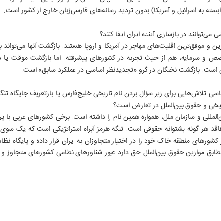
ایران ورزشی
ایران آنلاین
انقلاب اسلامی
ابسته به اسرائیل و آمریکا) بدون تردید رسانه‌های فارسی‌زبان خارج از کشور است.
الوفاق
ایران ورزشی
جبهه مقاومت
IRAN DAILY
آژانس عکس
دفاع مقدس
می‌توانند در بازسازی آینده ایران ایفا کنند؟
انتشارات ایران
تاریخ معاصر
ین و موفق‌ترین اقلیت‌های مهاجر در آمریکا و اروپا هستند. بازگشت آنها می‌تواند ب
سازمان آگهی ها
تاریخ شفاهی
ص و سرمایه، هم از حیث تجربه در کشورهای پیشرفته. اما بازگشت موقت یا دا
سر دلبران
ی است. بازگشت نخبگان در گرو «تجدیدنظر اساسی در عملکرد سابق» است.
علوم انسانی
آثار زرشناس
اسی تلاش‌هایی برای زیر سؤال بردن نام تاریخی خلیج‌فارس یا بازتعریف جایگاه تنگ
روایت مردم
ریخی و حقوق بین‌الملل در تعارض است؟
‌المللی و سازمان ملل، همواره همین نام را داشته است. برخی کشورهای عربی با پر
فاقد هر گونه پشتوانه حقوقی است. تنگه هرمز آبراه استراتژیکی است که یک ‌سو
اگر کشورهای منطقه خاک خود را در اختیار متجاوزان به ایران قرار داده و پایگاه 
ابق موازین حقوق بین‌الملل حق دارد عبور شناورهای نظامی کشورهای متجاوز و هم
اتی ایران
۸۸۷۶۱