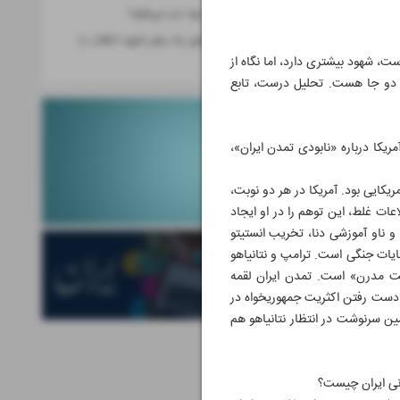
کتاب؛ گاهی چه زود دیر می‌شود!
نخبگان علمی کشور یاد رهبر شهید انقلاب را
گرامی داشتند
، شهود بیشتری دارد، اما نگاه از
هر دو جا هست. تحلیل درست، تابع
یکا درباره «نابودی تمدن ایران»،
یکایی بود. آمریکا در هر دو نوبت،
عات غلط، این توهم را در او ایجاد
و ناو آموزشی دنا، تخریب انستیتو
ایات جنگی است. ترامپ و نتانیاهو
ه با روزنامه فرانسوی لومانیته (L’Humanité) گفتم این «بربریت مدرن» است. تمدن ایران لقمه
از دست رفتن اکثریت جمهوریخواه در
ن سرنوشت در انتظار نتانیاهو هم
نی ایران چیست؟