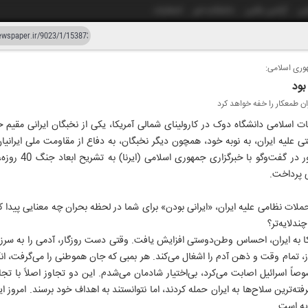
شی
آژانس عکس
دانشکده خبر
انتشارات
وری اسلامی:
دستیار هوش مصنوعی
نسخه قدیمی
بود
ن طمعکار را خفه خواهد کرد
زار و بیست و سه
۲۲ اردیبهشت ۱۴۰۵
ت اسلامی دانشگاه دوک در کارولینای شمالی آمریکا، یکی از نخبگان ایرانی مقیم
ستی علیه ایران، به نوبه خود، همچون دیگر نخبگان، به دفاع از مقاومت ملی ایر
پرداخت. در همین چها
 پرداخت.
حملات نظامی علیه ایران، «ایرانی بودن» برای شما در لحظه بحران چه معنایی پیدا 
ندلایه‌تر؟
ا به ایران، احساس وطن‌دوستی افزایش یافت. وقتی دست روزگار، آدمی را به سرزمین
، تمام وقت و ذهن آدم را اشغال می‌کند. هر بمبی که جان هموطنی را می‌گرفت، ان
ً اسرائیل اصابت می‌کرد، بی‌اختیار شادمان می‌شدم. این دو تجاوز اصلاً با ت
فته‌ترین سلاح‌ها به ایران حمله کردند، اما نتوانستند به اهداف خود برسند. امروز
یه است.