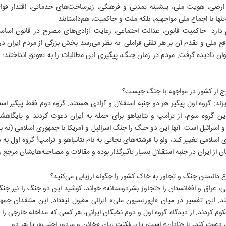
یت ارضی، هویت ملی، پیشینه تمدنی و فرهنگی، زیرساخت‌های خدماتی، اقتدار ق
‌تنها با اجماع ملی مواجهیم، بلکه ملت و حاکمیت، هم‌داستانند.
 دارد: حاکمیت قانون، عدالت اجتماعی، رعایت آزادی‌های مصرح در قانون اساسی 
ملی و تقدم آن بر هر تلقی فراملی. به نظر می‌رسد بخش بزرگی از مردم ایران در ا
وان نادیده گرفت. مردم در زمان جنگ، پیگیری این مطالبات را به تعویق انداختند؛ 
رج از کشور در مواجهه با جنگ چیست؟
زند: گروه اول پیگیر هر دو جنبه استقلال و آزادی هستند. گروه دوم فقط پیگیر اس
ین گروه سوم، از ترامپ و نتانیاهو برای حمله به ایران دعوت کردند و پایگاهشا
سرائیل است. آنها این دو جنگ را جنگ اسرائیل و آمریکا با جمهوری اسلامی (نه با 
 اسلامی تغییر کند، ولو با فرشته‌های نجاتی به نام نتانیاهو و ترامپ! گروه اول ب
ان از ایران در جنبه استقلال بسیار تأثیرگذار بوده و مقالات و مصاحبه‌هایشان مرج
ع دانستن جنگ و تجاوز به خاک کشور را چگونه ارزیابی می‌کنید؟
بی، عراق و افغانستان را «تجاوز بشردوستانه» خواند، کوشید این دو جنگ را نیز جنگ
 کند. این تفسیر در میان «اپوزیسیون ملی» ایرانی مقبول نیفتاد. این منتقدان ج
روزنامه ها
سایت های برخط
انتشارات ایران
کوم کردند. از دیدگاه گروه اول و دوم نخبگان ایرانی، هر کسی که مداخله خارجی را قب
روزنامه ایران
موسسه ایران
رسانه و ارتباطات
ن دعوت کند، یا «نادان» است، یا بی‌لکنت زبان «خائن و مزدور اجنبی»، یا هر دو.