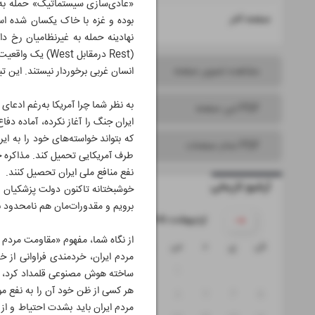
۱۶
صفحه آخر
بوده و غزه با خاک یکسان شده است.
نهادینه حمله به غیرنظامیان رخ دا
مشاهده تصویر صفحه
انسان غربی برخوردار نیستند. این 
به نظر شما چرا آمریکا به‌رغم ادعا
PDF این صفحه
ایران جنگ را آغاز نکرده، آماده دف
که بتواند خواسته‌های خود را به ای
PDF تمام صفحات
طرف آمریکایی تحمیل کند. مذاکره جا
نفع منافع ملی ایران تحصیل کنند.
آرشیو تاریخی
خوشبختانه تاکنون دولت پزشکیان و 
برویم و مقدورات‌مان هم نامحدود 
۱۴۰۵ اردیبهشت
از نگاه شما، مفهوم «مقاومت مردم ا
ش
ی
د
س
چ
پ
ج
مردم ایران، خردمندی فراوانی از خ
۴
۳
۲
۱
ساخته هوش مصنوعی قلمداد کرد، اما
هر کسی از ظن خود آن را به نفع مو
۱۱
۱۰
۹
۸
۷
۶
۵
مردم ایران باید بشدت احتیاط و از