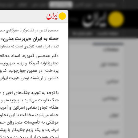
موسسه ایران
ایران آنلاین
روزنامه ایران
ایران دیلی
الوفاق
ایران ورز
روزنامه
محسن کدیور در گفت‌وگو با خبرگزاری جمه
صفحه نخست
تمام شماره ها
تمام ویژه نامه ها
آرشیو
سازمان آگهی‌ها
حمله به ایران «بربریت مدرن» 
تمدن ایران لقمه گلوگیری است که متجاوزا
صفحات
شماره نه ه
دکتر «محسن کدیور»، استاد مطالعا
تجاوزکارانه آمریکا و رژیم صهیونی
۱
صفحه اول
دشمن و ارزشمند بودن هویت ایرانی
۲
۳
سیاسی
با توجه به تجربه جنگ‌های اخیر و 
۴
دیپلماسی
جنگ تقویت می‌شود یا پیچیده‌تر و چ
هنگام تجاوز نظامی اسرائیل و آمریک
۵
جهان
حمله می‌شود، مخالفت با این تجاوز
موشکی به تأسیسات متجاوزان خصوصا
ابرقدرت و یک رژیم جنایتکار با پیشر
۶
اجتماعی
است. هویت ایرانی پیچیده و چندلا