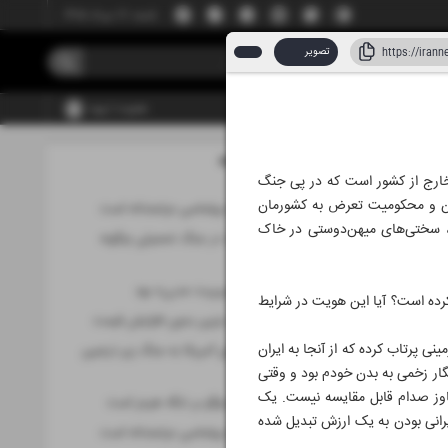
شنبه، ۱۷ مرداد ۱۴۰۵
تصویر
عضویت | ورود
مطالب این صفحه
 خارج از کشور است که در پی جنگ
انیان و محکومیت تعرض به کشورمان
ترجیح عقلانی، دیپلماسی عزتمندانه است
رچوب، کدیور در گفت‌و‌گو با خبرگزاری جمهوری اسلامی (ایرنا) به تشریح ابعاد جنگ 40 روزه، سختی‌های میهن‌دوستی در خاک
واردات و صادرات در جنگ تحمیلی چگونه
پابرجا ماند؟
حمله به ایران «بربریت مدرن» بود
کرده است؟ آیا این هویت در شرایط
مدیریت مصرف بنزین بدون افزایش قیمت
ی پرتاب کرده که از آنجا به ایران
نگاه دموکرات‌های آمریکا به جنگ زیر ذره‌بین
«ایران»
گار زخمی به بدن خودم بود و وقتی
جاوز صدام قابل مقایسه نیست. یک
تمرکز اصلی گفت‌وگو بر تنگه هرمز است
 ایرانی بودن به یک ارزش تبدیل شده
ترجیح عقلانی، دیپلماسی عزتمندانه است