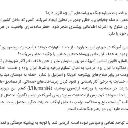
ل و قضاوت درباره جنگ و پیامدهای آن چه اثری دارد؟
معی، فاصله جغرافیایی، خللی جدی در تحلیل ایجاد نمی‌کند. کسی که داخل کشور است
‌های متنوع به اشراف اطلاعاتی بیشتری منجر شود. خطر ساده‌سازی واقعیت در 
ود را دارد.
 آمریکا در جریان این بحران‌ها، از جمله اظهارات دونالد ترامپ، رئیس‌جمهوری آمر
هدید به هدف قرار دادن زیرساخت‌های حیاتی را چگونه تحلیل می‌کنید؟
الملل، قانون اساسی آمریکا، موازین سازمان ملل و حتی خلاف نظر اکثر شهروندان آمر
 مذاکره با ایران بود. ترامپ به دنبال تسلیم بی‌قید و شرط ایران بوده و هست. اطلا
ت در برابر سلاح‌های پیشرفته آمریکا و اسرائیل را ندارد. حمله به دبستان میناب 
اه، خسارت به برخی آثار باستانی و نابود کردن زیرساخت‌های خدماتی، از مصادیق جن
از ارتکاب جنایت جنگی واهمه‌ای ندارند. در مصاحب
 خفه خواهد کرد. پس از انتخابات میان‌دوره‌ای آمریکا در نوامبر (آبان)، احتمال 
عاقب آن استیضاح و محاکمه ترامپ به دلیل ارتکاب جنایات جنگی محتمل است. همی
دت علیه این دو رهبر جنگ‌طلب است.
تهاجم نظامی و سیاسی نبوده است. ارزیابی شما با توجه به پیشینه فرهنگی و تمد