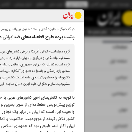
موسسه ایران
ایران آنلاین
روزنامه ایران
ایران دیلی
الوفاق
ایران ورزشی
آژانس
روزنامه
در گفت‌وگو با داوود آقایی استاد حقوق بین‌الملل بررس
صفحه نخست
تمام شماره ها
تمام ویژه نامه ها
آرشیو
سازمان آگهی‌ها
دستیار هوش
پشت پرده طرح قطعنامه‌های ضدایرانی د
صفحات
شماره نه هزار و ب
گروه دیپلماسی- تلاش آمریکا و برخی کشورهای عربی 
مستقیم واشنگتن و تل‌آویو با تهران قرار دارد، بار 
۱
صفحه اول
کرده است؛ تقابلی که در آن، جمهوری اسلامی ایران 
منطق بازدارندگی و پاسخ به «تجاوز آشکار» می‌داند
۲
۳
۱۰
سیاسی
کشورمان را به‌عنوان تهدیدی علیه امنیت کشتیرانی و 
مشروعیت‌‌سازی حقوقی علیه ایران دنبال نمایند؛ این
۴
دیپلماسی
با توجه به تلاش‌های اخیر کشورهای عربی با ح
توزیع پیش‌نویس قطعنامه‌ای از سوی بحرین و آم
۵
جهان
واقعیت این است که ایران در برابر یک تجاوز 
کشور تلاش کردند از موجودیت، حاکمیت و تمامیت 
۶
اجتماعی
ایران آغاز شد، طبیعی بود که جمهوری اسلامی در