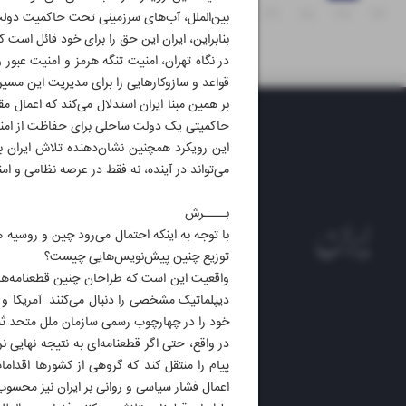
۳۱
۳۰
۲۹
۲۸
۲۷
۲۶
بین‌الملل، آب‌های سرزمینی تحت حاکمیت دو
بنابراین، ایران این حق را برای خود قائل است که 
در نگاه تهران، امنیت تنگه هرمز و امنیت عبور 
قواعد و سازوکارهایی را برای مدیریت این مسیر
بر همین مبنا ایران استدلال می‌کند که اعمال 
حاکمیتی یک دولت ساحلی برای حفاظت از امنی
این رویکرد همچنین نشان‌دهنده تلاش ایران برا
می‌تواند در آینده، نه ‌فقط در عرصه نظامی و ا
بــــرش
با توجه به اینکه احتمال می‌رود چین و روسیه ه
توزیع چنین پیش‌‌نویس‌هایی چیست؟
واقعیت این است که طراحان چنین قطعنامه‌های
دیپلماتیک مشخصی را دنبال می‌کنند. آمریکا و
روزنام
خود را در چهارچوب رسمی سازمان ملل متحد ثب
در واقع، حتی اگر قطعنامه‌ای به نتیجه نهایی 
روزنامه
پیام را منتقل کند که گروهی از کشورها اقدامات
ایران 
الوفاق
اعمال فشار سیاسی و روانی بر ایران نیز محسو