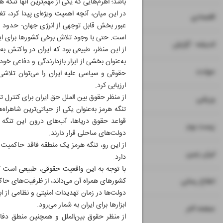
باشد؛ اهرم‌هایی که یکی از مهم‌ترین آنها تنگه 
در این میان، آنچه اهمیت ویژه‌ای پیدا کرد، تغ
۷
۸
اقتصادی
است. حتی با وجود تلاش برخی کشورها برای ایج
۹
اندیشه - گزارش
از این منظر، طبیعی بود که ایران در واکنش ب
به‌عنوان بخشی از ابزار بازدارندگی و دفاعی خ
۱۱
حوادث
حقوقی و سیاسی علیه ایران را می‌توان تلاشی 
ارزیابی کرد.
از منظر حقوق بین الملل حق ایران برای کنترل ت
۱۲
ورزشی
تنگه هرمز به‌عنوان یکی از حیاتی‌ترین شاهراه‌
قواعد حقوق دریاها، آب‌های درون این تنگه
۱۳
زیست بوم
دولت‌های ساحلی قرار دارند.
از این رو، تنگه هرمز یک منطقه فاقد حاکمیت ن
۱۴
ایران زمین
دارد.
با توجه به این واقعیت حقوقی، طبیعی است که
۱۵
کشورهای همراه آن می‌داند، از ظرفیت‌های حاکمی
اطلاع رسانی
دولت‌ها در زمان تهدیدات امنیتی و نظامی از ابزا
ابزارها برای ایران به شمار می‌رود.
۱۶
صفحه آخر
از منظر حقوق بین‌الملل و همچنین منطق دفاع