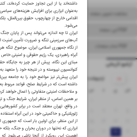
داشته‌اند یا از این تجاوز حمایت کرده‌اند، کن
به‌عنوان ابزاری برای افزایش هزینه‌های سیاسی
مشاهده تصویر صفحه
اقدامی خارج از چهارچوب حقوق بین‌الملل، بل
می‌شود.
PDF این صفحه
ایران تا چه اندازه می‌تواند پس از پایان جنگ
آب‌های سرزمینی تنگه و ضرورت تأمین امنیت ای
PDF تمام صفحات
از نگاه جمهوری اسلامی ایران، موضوع تنگه هرم
آبراه راهبردی، یک رژیم حقوقی و امنیتی خاص 
آرشیو تاریخی
کنوانسیون نپیوسته و در نتیجه خود را متعهد به
ایران پیش‌تر نیز مواضع خود را به جامعه بین‌ا
۱۴۰۵ اردیبهشت
داشته است که در شرایط صلح، قواعد مربوط به آ
ش
ی
د
س
چ
پ
ج
و ملاحظات امنیتی متفاوتی را اعمال خواهد کرد
بر همین اساس، از منظر ایران، شرایط جنگ و تهد
۴
۳
۲
۱
در واقع، تهران معتقد است در برابر کشورهایی 
۱۱
۱۰
۹
۸
۷
۶
۵
ژئوپلتیکی و حاکمیتی خود در این آبراه استفاده 
۱۲
۱۳
۱۴
۱۵
۱۶
۱۷
۱۸
از این منظر، برای اولین بار است که جمهوری ا
ابزاری که نه‌تنها در دوران بحران و جنگ، بلکه 
۲۵
۲۴
۲۳
۲۲
۲۱
۲۰
۱۹
اهمیت این رویکرد از آنجا ناشی می‌شود که 