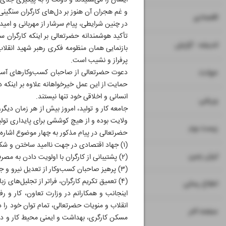
ایشان را می‌شنیدند و دولت را به پیگیری جدی 
و غم هجران آن هنوز بر دل‌های کارگران سنگینی
۷
۸
اقتصادی
در چنین شرایطی، پیام سرشار از مهربانی و امی
تأکید هوشمندانه‌ حضرتعالی بر اینکه کارگران 
۹
اندیشه - گزارش
بازنمایی همان منظومه فکری رهبر شهید انقلاب 
پرفراز و نشیب است.
۱۱
دعوت حضرتعالی از صاحبان کسب‌وکارهای آسیب‌دی
حوادث
حمایت از این عمل خیرخواهانه علاوه بر اینکه دل
انسانی و اخلاقی خود تنها نیستند.
۱۲
ورزشی
جامعه کار و تولید، امروز بیش از هر زمان دیگر
ولایت بوده و از هیچ کوششی برای پایداری تول
۱۳
زیست بوم
حضرتعالی در پیام مذکور به چهار موضوع اشاره د
(۱) جهاد اقتصادی در جهت ناامید ساختن و شکست دشمنان؛
۱۴
ایران زمین
(۲) پشتیبانی از کارگران با اولویت دادن به مصرف کالاهای ساخت داخل کشور؛
(۳) پرهیز صاحبان کسب‌وکار از تعدیل نیرو و جداسازی نیروی کار تا حد امکان؛
(۴) تعمیق تکریم کارگران، فراتر از تجلیل‌های زبانی مناسبتی.
۱۵
اطلاع رسانی
اینجانب و همکارانم در وزارت تعاون، کار و ر
انقلاب و منویات حضرتعالی، تمام توان خود را
۱۶
صفحه آخر
مسکن کارگری، بهداشت و ایمنی محیط کار و دس