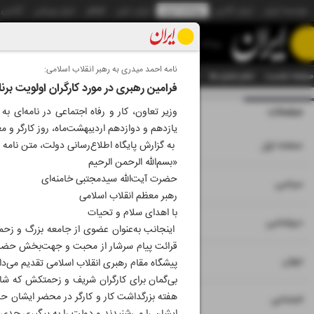
موسسه ایران
ایران آنلاین
روزنامه ایران
ایران دیلی
الوفاق
ایران ورزشی
آژانس
روزنامه
نامه احمد میدری به رهبر انقلاب اسلامی:
صفحه نخست
تمام شماره ها
تمام ویژه نامه ها
آرشیو
سازمان آگهی‌ها
دستیار هوش
فرامین رهبری در مورد کارگران اولویت برن
صفحات
شماره نه هزار و ب
وزیر تعاون، کار و رفاه اجتماعی در نامه‌ای ب
یازدهم و دوازدهم اردیبهشت‌ماه، روز کارگر و م
۱
صفحه اول
به گزارش پایگاه اطلاع‌رسانی دولت، متن نامه 
«بسم‌الله الرحمن الرحیم
حضرت آیت‌الله سیدمجتبی خامنه‌ای
۲
۳
۱۰
سیاسی
رهبر معظم انقلاب اسلامی
با اهدای سلام و تحیات
۴
دیپلماسی
اینجانب به‌عنوان عضوی از جامعه بزرگ و زحمت
قرائت پیام سرشار از محبت و جهت‌بخش حضرتعا
۵
جهان
پیشگاه مقام رهبری انقلاب اسلامی تقدیم می‌دار
بی‌گمان برای کارگران شریف و زحمتکش که شاه
هفته بزرگداشت کار و کارگر در محضر ایشان حاض
۶
اجتماعی