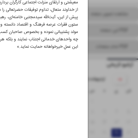
معیشتی و ارتقای منزلت اجتماعی کارگران برداری
از خداوند متعال، تداوم توفیقات حضرتعالی را د
مشاهده تصویر صفحه
پیش از این، آیت‌الله سیدمجتبی خامنه‌ای، رهبر 
ستون فقرات عرصه فرهنگ و اقتصاد دانسته و در
PDF این صفحه
مولد پشتیبانی نموده و بخصوص صاحبان کسب و 
چه واحدهای خدماتی اجتناب نمایند و بلکه هر کا
PDF تمام صفحات
این عملِ خیرخواهانه حمایت نماید.»
آرشیو تاریخی
۱۴۰۵ اردیبهشت
ش
ی
د
س
چ
پ
ج
۴
۳
۲
۱
۱۱
۱۰
۹
۸
۷
۶
۵
۱۸
۱۷
۱۶
۱۵
۱۴
۱۳
۱۲
۲۵
۲۴
۲۳
۲۲
۲۱
۲۰
۱۹