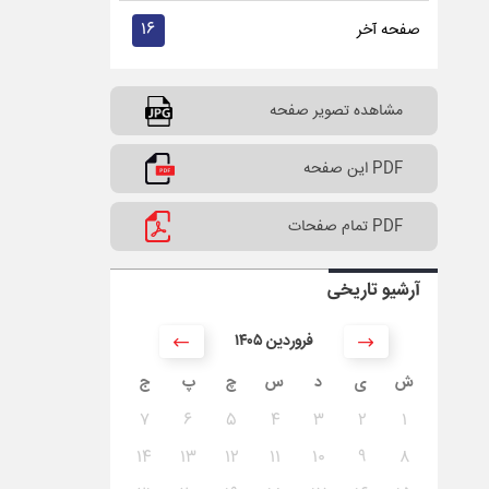
۱۶
صفحه آخر
مشاهده تصویر صفحه
PDF این صفحه
PDF تمام صفحات
آرشیو تاریخی
۱۴۰۵ فروردین
ش
ی
د
س
چ
پ
ج
۷
۶
۵
۴
۳
۲
۱
۱۴
۱۳
۱۲
۱۱
۱۰
۹
۸