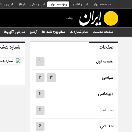
موسسه ایران
ایران آنلاین
روزنامه ایران
ایران دیلی
الوفاق
ایران ورز
روزنامه
صفحه نخست
تمام شماره ها
تمام ویژه نامه ها
آرشیو
سازمان آگهی‌ها
صفحات
شماره هشت 
۱
صفحه اول
۲
۳
سیاسی
۴
دیپلماسی
۵
بین الملل
۶
اجتماعی