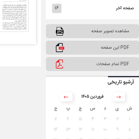
۱۶
صفحه آخر
مشاهده تصویر صفحه
PDF این صفحه
PDF تمام صفحات
آرشیو تاریخی
۱۴۰۵ فروردین
ش
ی
د
س
چ
پ
ج
۷
۶
۵
۴
۳
۲
۱
۱۴
۱۳
۱۲
۱۱
۱۰
۹
۸