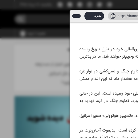
یکشنبه، ۱۸ مرداد ۱۴۰۵
تصویر
عضویت | ورود
ن‌المللی خود در طول تاریخ رسیده
مطالب این صفحه
اد ۱۴۰۴
ه وخیم‌تر خواهد شد. ما در بدترین
اروپا در جست‌وجوی اعتبار از دست‌رفته
داوم جنگ و نسل‌کشی در نوار غزه
مطـرود و منـفور مثل اسرائیل
نامه هشدار داد که این اقدام ممکن
سونامی آغاز می‌شود؟
 جایگاه بین‌المللی خود رسیده است. این در حالی
صورت تداوم جنگ در غزه، تهدید به
 را لغو کرده، «تسیپی هوتوولی» سفیر اسرائیل
ه کرده است. یدیعوت آحارونوت در