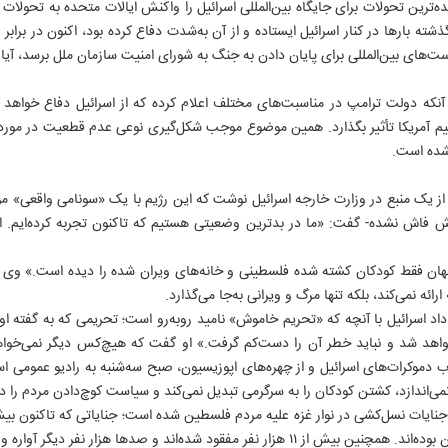
نده‌ترین تحولات برای جایگاه بین‌المللی اسرائیل را واکنش ایالات متحده به تحولا
ذشته بارها در کنار اسرائیل ایستاده و از آن به‌شدت دفاع کرده بود، اکنون در بر
ت‌های بین‌المللی برای پایان‌ دادن به جنگ به شورای امنیت سازمان ملل برسد، آی
 آنکه دولت ترامپ در مناسبت‌های مختلف اعلام کرده که از اسرائیل دفاع خواهد 
م آمریکا تأثیر بگذارد. همین موضوع موجب شکل‌گیری نوعی عدم قطعیت در مورد م
شده است.
۵
ز یک منبع در وزارت خارجه اسرائیل نوشت که این رژیم با یک «سونامی واقعی» مو
 فاش نشده- گفت: «ما در بدترین وضعیتی هستیم که تاکنون تجربه کرده‌ایم. ا
ز نوامبر ۲۰۲۳ تاکنون، جهان فقط کودکان کشته‌ شده فلسطینی و خانه‌های ویران‌ شده را دیده است
ائه نمی‌کند، بلکه تنها مرگ و ویرانی به‌جا می‌گذارد.
 داد اسرائیل با آنچه که «تحریم خاموش» نامید روبه‌رو است؛ تحریمی که به گفته ا
د شد و نباید خطر آن را دست‌کم گرفت.» او گفت که هیچ‌کس دیگر نمی‌خواهد 
ب دموکرات‌های اسرائیل و از چهره‌های اپوزیسیون، صبح سه‌شنبه به رادیو عمومی 
می‌اندازد، کشتن کودکان را به سرگرمی تبدیل نمی‌کند و سیاست کوچ‌دادن مردم را د
ود شده‌اند و صدها هزار نفر دیگر آواره و بی‌خانمان شده‌اند.