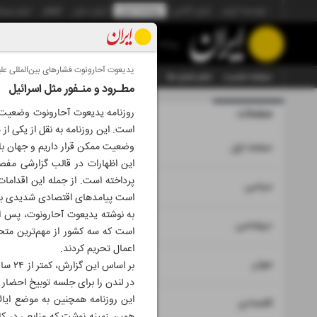
موسسه ایران
ایران آنلاین
روزنامه ایران
ایران دیلی
الوفاق
ایران ورز
روزنامه
یدیعوت آحارونوت فشارهای بین‌المللی علیه
صفحه نخست
تمام شماره ها
تمام ویژه نامه ها
آرشیو
سازمان آگهی‌ها
مطـرود و منـفور مثل اسرائیل
صفحات
شماره هشت
روزنامه یدیعوت آحارونوت وضعیت اس
است. این روزنامه به نقل از یکی از
۱
وضعیت ممکن قرار داریم و جهان با
صفحه اول
این اظهارات در قالب گزارشی مفصل
پرداخته است. از جمله این اقدامات،
۲
۳
سیاسی
است پیامدهای اقتصادی شدیدی برای
۴
دیپلماسی
است که سه کشور از مهم‌ترین متحدا
اعمال تحریم کردند.
۵
جهان
بر اس
در لندن را برای جلسه توبیخ احضار
این روزنامه همچنین به موضع ایال
۶
۷
اقتصادی