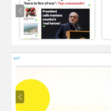
آرشیو