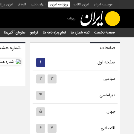
موسسه ایران
ایران آنلاین
روزنامه ایران
ایران دیلی
الوفاق
ایران ورز
روزنامه
صفحه نخست
تمام شماره ها
تمام ویژه نامه ها
آرشیو
سازمان آگهی‌ها
صفحات
شماره هشت 
۱
صفحه اول
۲
۳
سیاسی
۴
دیپلماسی
۵
جهان
۶
۷
اقتصادی