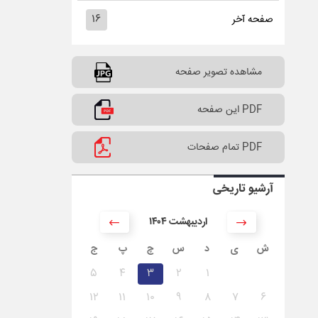
۱۶
صفحه آخر
مشاهده تصویر صفحه
PDF این صفحه
PDF تمام صفحات
آرشیو تاریخی
۱۴۰۴ اردیبهشت
ش
ی
د
س
چ
پ
ج
۵
۴
۳
۲
۱
۱۲
۱۱
۱۰
۹
۸
۷
۶