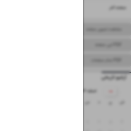
۱۶
صفحه آخر
مشاهده تصویر صفحه
PDF این صفحه
PDF تمام صفحات
آرشیو تاریخی
۱۴۰۳ اسفند
ش
ی
د
س
چ
پ
ج
۳
۲
۱
۱۰
۹
۸
۷
۶
۵
۴