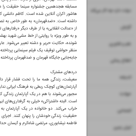
مسابقه هجدهمین جشنواره سینما حقیقت را در
۸
دولت دارد چه کار می‌کند
هاشور اکران آنلاین شده است. کاظم دانشی که ک
داشته است. «ضدقهرمان» به‌ طور خاص به تصم
۹
گزارش
از «عدالت انقلابی» یا از طرف دیگر «رفتارهای ت
و به طور ویژه با روایتی از خط مشی شهید بهشت
شونده، حکایت حریر و دشنه تعبیر می‌شود. عارف
۱۰
علم و فناوری
منظر حواشی توقیف یک فیلم سینمایی پرداخته ب
جابه‌جایی جایگاه قهرمان و ضدقهرمان پرداخته
۱۱
اطلاع رسانی
دردهای مشترک
۱۲
اندیشه
معیشت، زندگی همه ما را تحت فشار قرار د
آپارتمان‌های کوچک ربطی به فرهنگ ایرانی ندار
۱۳
حوادث
است. البته «اشتراکی» خیلی به گرفتاری‌های 
خراب می‌کند. دو خانواده در یک آپارتمان به 
۱۴
اجتماعی
حقیقیت زندگی خودشان را پنهان کنند. اجرای «
فاطمه‌ نیشابوری، مرتضی شاه‌کرم و آیسان‌ حداد از ۱۷ بهمن‌ آغاز شده
۱۵
ایران زمین