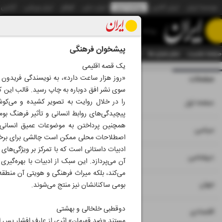
موسسه ایران
ایران آنلاین
روزنامه ایران
ایران دیلی
الوفاق
ایران ورزشی
آژانس
روزنامه
پیشخوان فرهنگی
صفحه نخست
تمام شماره ها
تمام ویژه نامه ها
آرشیو
سازمان آگهی‌ها
دستیار هوش
یک قصه اقلیمی
صفحات
شماره هشت هزار و
سوی نشر افق دوباره به چاپ رسید. قالب این کت
۱
را در خلال روایت به تصویر کشیده و می‌کوشد
صفحه اول
پیچیدگی‌های روابط انسانی و تأثیر فرهنگ بوم
همچنین پرداختن به موضوعات عمیق انسانی د
۲
۳
سیاسی
اصطلاحات محلی ممکن است چالشی برای برخی مخ
ادبیات داستانی است که با تمرکز بر ویژگی‌ها
۴
دیپلماسی
آن می‌پردازد. این سبک از ادبیات با بهره‌گ
می‌کند، بلکه میراث فرهنگی و هویتی آن منطقه را
۵
جهان
بومی ساکنانشان نیز منتج می‌شوند.‌
دوقطبی خلخالی و بهشتی
۶
۷
اقتصادی
مستند «ضد قهرمان» اثری از عارف افشار پس ا