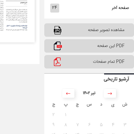
۲۴
صفحه آخر
مشاهده تصویر صفحه
PDF این صفحه
PDF تمام صفحات
آرشیو تاریخی
۱۴۰۲ تیر
ش
ی
د
س
چ
پ
ج
۲
۱
۹
۸
۷
۶
۵
۴
۳