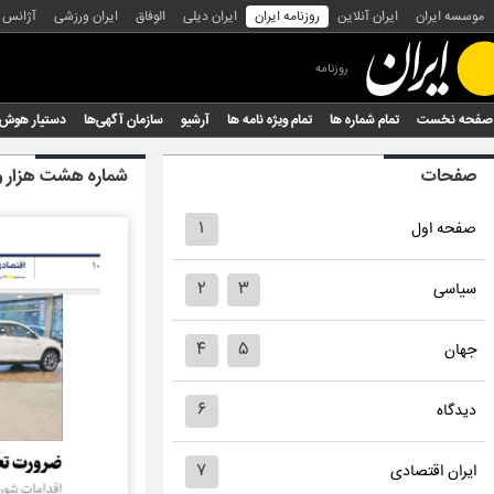
موسسه ایران
ایران آنلاین
روزنامه ایران
ایران دیلی
الوفاق
ایران ورزشی
آژانس
روزنامه
صفحه نخست
تمام شماره ها
تمام ویژه نامه ها
آرشیو
سازمان آگهی‌ها
دستیار هوش
صفحات
شماره هشت هزار و
۱
صفحه اول
۲
۳
سیاسی
۴
۵
جهان
۶
دیدگاه
۷
ایران اقتصادی