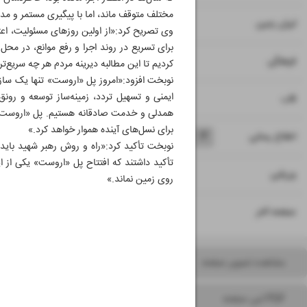
مختلف متوقف ماند، اما با پیگیری مستمر و مدیریت میدا
۸
ایران زمین
وی تصریح کرد:«از اولین روزهای مسئولیت، اعتق
برای تسریع در روند اجرا و رفع موانع، در محل
۹
فرهنگی
کردیم تا این مطالبه دیرینه مردم هر چه سریع‌ت
نوبخت افزود:«امروز پل «اروست» تنها یک سازه
ایمنی و تسهیل تردد، زمینه‌ساز توسعه و رونق 
۱۰
قاب
همدلی و خدمت صادقانه هستیم. پل «اروست» فرا
برای نسل‌های آینده هموار خواهد کرد.»
۱۱
۱۲
۱۳
۱۴
اطلاع رسانی
نوبخت تأکید کرد:«راه و روش رهبر شهید باید
تأکید داشتند که افتتاح پل «اروست» یکی از 
۱۵
ورزشی
روی زمین نماند.»
۱۶
صفحه آخر
مشاهده تصویر صفحه
PDF این صفحه