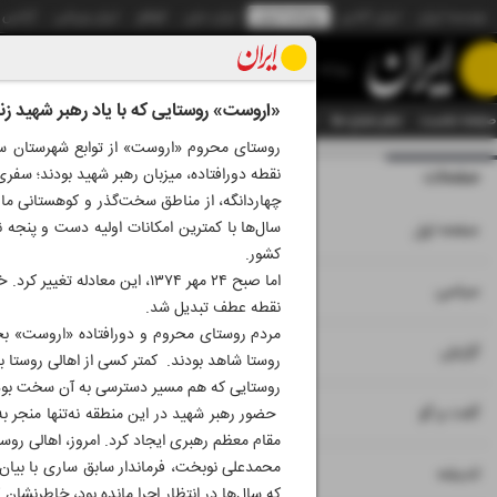
موسسه ایران
ایران آنلاین
روزنامه ایران
ایران دیلی
الوفاق
ایران ورزشی
آژانس
روزنامه
«اروست» روستایی که با یاد رهبر شهید زند
صفحه نخست
تمام شماره ها
تمام ویژه نامه ها
آرشیو
سازمان آگهی‌ها
دستیار هوش
نقطه دورافتاده، میزبان رهبر شهید بودند؛ سفری 
صفحات
شماره نه هزار و 
چهاردانگه، از مناطق سخت‌گذر و کوهستانی ما
۱
سال‌ها با کمترین امکانات اولیه دست و پنجه 
صفحه اول
کشور.
اما صبح ۲۴ مهر ۱۳۷۴، این م
۲
۳
سیاسی
نقطه عطف تبدیل شد.
۴
۷
گزارش
روستا شاهد بودند. کمتر کسی از اهالی روستا با
روستایی که هم مسیر دسترسی به آن سخت بود و
۵
گفت و گو
حضور رهبر شهید در این منطقه نه‌تنها منجر به
مقام معظم رهبری ایجاد کرد. امروز، اهالی روس
محمدعلی نوبخت، فرماندار سابق ساری با بیان 
۶
اندیشه