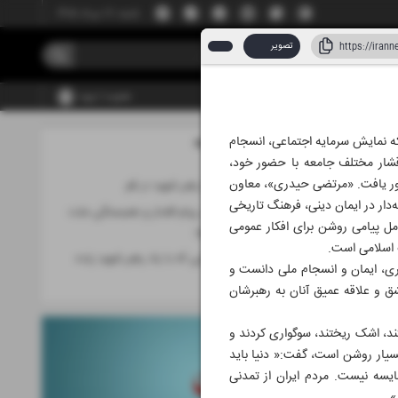
شنبه، ۱۷ مرداد ۱۴۰۵
تصویر
عضویت | ورود
لکه نمایش سرمایه اجتماعی، انسجام
مطالب این صفحه
۱۷ تیر ۱۴۰۵
 اقشار مختلف جامعه با حضور خود،
کشور یافت. «مرتضی حیدری»، معاون
وداع میلیونی با رهبر شهید در قم
‌دار در ایمان دینی، فرهنگ تاریخی
تشییع میلیونی، پیام اقتدار و همبستگی ملت
امل پیامی روشن برای افکار عمومی
ایران به جهان بود
ب اسلامی است.
«اروست» روستایی که با یاد رهبر شهید زنده
اری، ایمان و انسجام ملی دانست و
می‌ماند
شق و علاقه عمیق آنان به رهبرشان
د، اشک ریختند، سوگواری کردند و
بسیار روشن است، گفت:« دنیا باید
قایسه نیست. مردم ایران از تمدنی