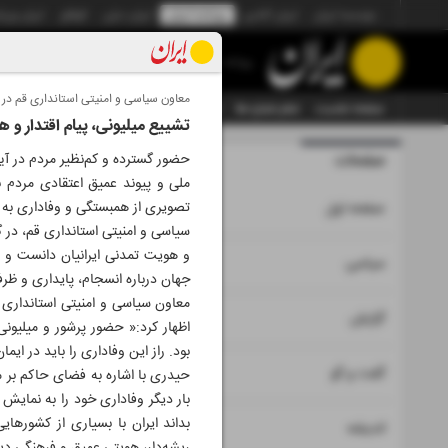
موسسه ایران
ایران آنلاین
روزنامه ایران
ایران دیلی
الوفاق
ایران ورز
روزنامه
معاون سیاسی و امنیتی استانداری قم در گ
صفحه نخست
تمام شماره ها
تمام ویژه نامه ها
آرشیو
سازمان آگهی‌ها
تشییع میلیونی، پیام اقتدار و 
صفحات
شماره نه ه
حضور گسترده و کم‌نظیر مردم در آیی
ملی و پیوند عمیق اعتقادی مردم با
۱
تصویری از همبستگی و وفاداری به آ
صفحه اول
سیاسی و امنیتی استانداری قم، در گ
و هویت تمدنی ایرانیان دانست و تأ
۲
۳
سیاسی
جهان درباره انسجام، پایداری و ظر
معاون سیاسی و امنیتی استانداری ق
۴
۷
گزارش
اظهار کرد:« حضور پرشور و میلیونی
بود. راز این وفاداری را باید در ا
۵
گفت و گو
حیدری با اشاره به فضای حاکم بر 
بار دیگر وفاداری خود را به نمایش
بداند ایران با بسیاری از کشورهای
۶
اندیشه