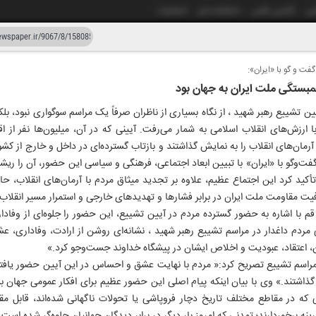
شی
آژانس عکس
دانشکده خبر
انتشارات
فت و گو با «ایران»:
دستیار هوش مصنوعی
نسخه قدیمی
همبستگی ملت ایران به جهان بود
زار و شصت و هفت
ن تشییع رهبر شهید ، از نگاه بسیاری از ناظران صرفاً یک مراسم سوگواری نبود، ب
 ارزش‌های انقلاب اسلامی به شمار می‌رفت. آیینی که در آن، میلیون‌ها نفر از
رمان‌های انقلاب را به نمایش گذاشتند و بازتاب گسترده‌ای در داخل و خارج از 
فت‌وگو با «ایران» با تبیین ابعاد اجتماعی، فرهنگی و سیاسی این حضور، آن را ریشه
کید کرد این اجتماع عظیم، علاوه بر تجدید میثاق مردم با آرمان‌های انقلاب، ح
فیت مقاومت ملت ایران در برابر فشارها و تهدیدهای خارجی و استمرار مسیر انقلا
م با اشاره به حضور گسترده مردم در آیین تشییع، این حضور را جلوه‌ای از وفاد
 مردم داغدار در مراسم تشییع رهبر شهید ، نشانه‌ای روشن از ارادت، وفاداری، ع
یمان، اعتقاد، عبودیت و اخلاص ایشان در پیشگاه خداوند جست‌وجو کرد.»
مراسم تشییع تصریح کرد:« مردم با نهایت عشق و احساس در این آیین حضور یافتن
 گذاشتند.» وی با بیان اینکه پیام اصلی این حضور عظیم برای افکار عمومی جهان 
ی که در مقاطع مختلف تاریخ دچار فروپاشی یا تحولات ناگهانی شده‌اند، قابل م