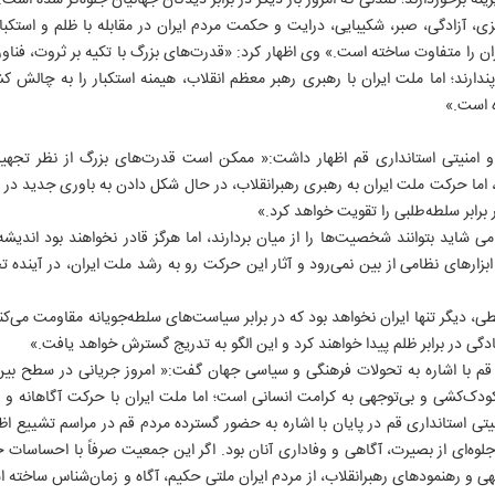
نه برخوردارند؛ تمدنی که امروز بار دیگر در برابر دیدگان جهانیان جلوه‌گر شده است.
ی، آزادگی، صبر، شکیبایی، درایت و حکمت مردم ایران در مقابله با ظلم و استکبا
ایران را متفاوت ساخته است.» وی اظهار کرد: «قدرت‌های بزرگ با تکیه بر ثروت، فنا
ی‌پندارند؛ اما ملت ایران با رهبری رهبر معظم انقلاب، هیمنه استکبار را به چالش 
ه است.»
منیتی استانداری قم اظهار داشت:« ممکن است قدرت‌های بزرگ از نظر تجهیز
، اما حرکت ملت ایران به رهبری رهبرانقلاب، در حال شکل دادن به باوری جدید در 
 برابر سلطه‌طلبی را تقویت خواهد کرد.»
 شاید بتوانند شخصیت‌ها را از میان بردارند، اما هرگز قادر نخواهند بود اندیش
با ابزارهای نظامی از بین نمی‌رود و آثار این حرکت رو به رشد ملت ایران، در آیند
 دیگر تنها ایران نخواهد بود که در برابر سیاست‌های سلطه‌جویانه مقاومت می‌کند،
ی در برابر ظلم پیدا خواهند کرد و این الگو به تدریج گسترش خواهد یافت.»
م با اشاره به تحولات فرهنگی و سیاسی جهان گفت:« امروز جریانی در سطح بین‌ال
 کودک‌کشی و بی‌توجهی به کرامت انسانی است؛ اما ملت ایران با حرکت آگاهانه و ه
ی استانداری قم در پایان با اشاره به حضور گسترده مردم قم در مراسم تشییع اظه
لوه‌ای از بصیرت، آگاهی و وفاداری آنان بود. اگر این جمعیت صرفاً با احساسات 
 الهی و رهنمودهای رهبرانقلاب، از مردم ایران ملتی حکیم، آگاه و زمان‌شناس ساخته