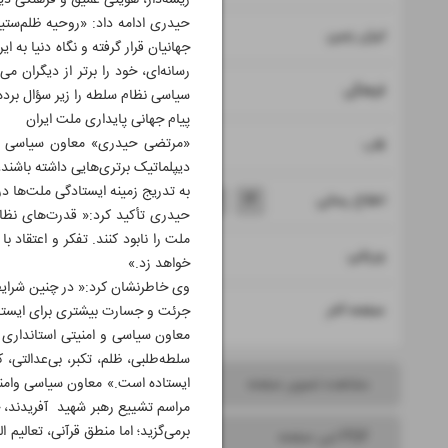
ریشه‌دار، هویتی عمیق و فرهنگی دیری
حیدری ادامه داد: «روحیه ظلم‌ستیز
۸
ایران زمین
جهانیان قرار گرفته و نگاه دنیا به 
رسانه‌ای، خود را برتر از دیگران م
۹
فرهنگی
سیاسی نظام سلطه را زیر سؤال برد
پیام جهانی پایداری ملت ایران
۱۰
«مرتضی حیدری» معاون سیاسی و ا
قاب
دیپلماتیک برتری‌هایی داشته باشند
به تدریج زمینه ایستادگی ملت‌ها در
۱۱
۱۲
۱۳
۱۴
اطلاع رسانی
حیدری تأکید کرد:« قدرت‌های نظامی
ملت را نابود کنند. تفکر و اعتقاد 
۱۵
ورزشی
خواهد زد.»
وی خاطرنشان کرد:« در چنین شرایطی،
۱۶
صفحه آخر
جرئت و جسارت بیشتری برای ایستادگ
معاون سیاسی و امنیتی استانداری ق
سلطه‌طلبی، ظلم، تکبر، بی‌عدالتی،
ایستاده است.» معاون سیاسی وامنیت
مشاهده تصویر صفحه
مراسم تشییع رهبر شهید آفریدند، ج
برمی‌گزید؛ اما منطق قرآنی، تعالیم
PDF این صفحه