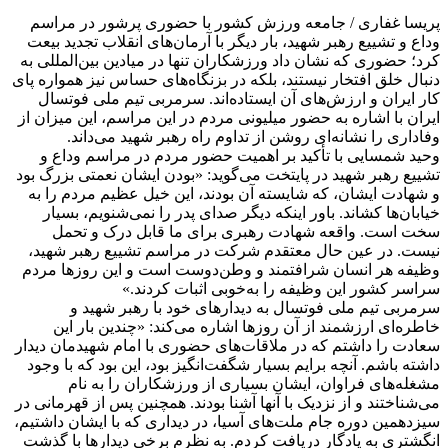
پریسا غفاری / جامعه ورزش کشور با حضوری پرشور در مراسم
وداع و تشییع رهبر شهید، بار دیگر با آرمان‌های انقلاب تجدید بیعت
کرد؛ حضوری که نشان داد ورزشکاران تنها در میادین بین‌المللی به
دنبال خلق افتخار نیستند، بلکه در بزنگاه‌های حساس نیز همواره پای
کار ایران و ارزش‌های آن ایستاده‌اند. سرمربی تیم ملی فوتسال
ایران با اشاره به حضور میلیونی مردم در این مراسم، این میزان از
وفاداری را نشانه‌ای روشن از تداوم راه رهبر شهید می‌داند.
وحید شمسایی با تأکید بر اهمیت حضور مردم در مراسم وداع و
تشییع رهبر شهید در پایتخت می‌گوید: «بودن ایشان نعمتی بزرگ بود
و شهادت ایشان، که شایسته آن بودند، این خیل عظیم مردم را به
خیابان‌ها کشاند. باور اینکه دیگر صدای پدر را نمی‌شنویم، بسیار
سخت است. واقعه شهادت رهبری برای ما قابل درک و تحمل
نیست. در عین حال معتقدم شرکت در مراسم تشییع رهبر شهید،
وظیفه هر انسان شرافتمند و وطن‌دوست است و این روزها مردم
سراسر کشور این وظیفه را به‌خوبی اثبات کردند.»
سرمربی تیم ملی فوتسال به دیدارهای خود با رهبر شهید و
خاطره‌ای ارزشمند از آن روزها اشاره می‌کند: «چندین بار این
سعادت را داشتم که در ملاقات‌های حضوری با امام شهیدمان دیدار
داشته باشم. آنچه برایم بسیار شگفت‌انگیز بود، این بود که با وجود
مشغله‌های فراوان، ایشان بسیاری از ورزشکاران را به نام
می‌شناختند و از نزدیک با آنها آشنا بودند. همچنین پس از قهرمانی در
سیزدهمین دوره جام ملت‌های آسیا، در دیداری که با ایشان داشتیم،
انگشتری به یادگار دریافت کردم. به نظرم برخی دیدارها با گذشت