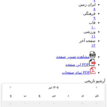
ایران زمین
۸
فرهنگی
۹
قاب
۱۰
ورزشی
۱۱
صفحه آخر
۱۲
مشاهده تصویر صفحه
PDF این صفحه
PDF تمام صفحات
آرشیو تاریخی
>
۱۴۰۵ تیر
<
ش
ی
د
س
چ
پ
ج
۵
۴
۳
۲
۱
۳۱
۳۰