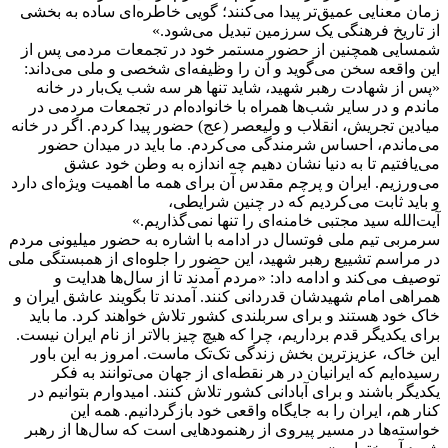
زمان معنایی عمیق‌تر پیدا می‌کنند؛ گویی خاطره‌ای ساده به بخشی
از تاریخ فرهنگی یک سرزمین تبدیل می‌شود.»
شمسایی همچنین از حضور مستمر خود در تجمعات مردمی پس از
این واقعه سخن می‌گوید و آن را وظیفه‌ای شخصی و ملی می‌داند:
«پس از شهادت رهبر شهید، شاید تنها هر سه شب یک‌بار در خانه
ماندم و در سایر شب‌ها همراه با خانواده‌ام در تجمعات مردمی در
میادین تجریش، انقلاب و ولیعصر (عج) حضور پیدا کردم. اگر در خانه
می‌ماندم، احساس شرمندگی می‌کردم. ما باید در میدان حضور
می‌یافتیم تا به دنیا نشان دهیم چه اندازه به وطن خود عشق
می‌ورزیم. ایران و پرچم مقدس آن برای همه ما اهمیت ویژه‌ای دارد
و باید ثابت می‌کردیم که در چنین شرایطی،
آیت‌الله سید مجتبی خامنه‌ای را تنها نمی‌گذاریم.»
سرمربی تیم ملی فوتسال در ادامه با اشاره به حضور میلیونی مردم
در مراسم تشییع رهبر شهید، این حضور را جلوه‌ای از همبستگی ملی
توصیف می‌کند و ادامه داد: «مردم آمدند تا از سال‌ها هدایت و
همراهی امام شهیدشان قدردانی کنند. آمدند تا بگویند عاشق ایران و
خاک خود هستند و برای سربلندی کشور تلاش خواهند کرد. ما باید
برای یکدیگر قدم برداریم، چرا که هیچ چیز بالاتر از نام ایران نیست.
این خاک، عزیزترین بخش زندگی تک‌تک ماست. امروز به این باور
رسیده‌ایم که ایرانیان در هر نقطه‌ای از جهان می‌توانند به فکر
یکدیگر باشند و برای آبادانی کشور تلاش کنند. امیدوارم بتوانیم در
کنار هم، ایران را به جایگاه واقعی خود بازگردانیم. همه این
خواسته‌ها در مسیر پیروی از رهنمودهایی است که سال‌ها از رهبر