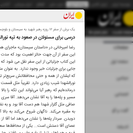
موسسه ایران
ایران آنلاین
روزنامه ایران
ایران دیلی
الوفاق
ایران ورزشی
آژانس
روزنامه
یک برش از سفر ۱۲ روزه رهبر شهید به سیستان و بلوچستان
صفحه نخست
تمام شماره ها
تمام ویژه نامه ها
آرشیو
سازمان آگهی‌ها
دستیار هوش
درسی برای مسئولان در صعود به تپه نورا
صفحات
شماره نه هزار و ش
رضا امیرخانی در «داستان سیستان» ماجرای همراهی خود با رهبر شهید در
۱
صفحه اول
این کتاب جزئیاتی از این سفر نقل می شود که 
جایی برای جزئیات خبر وجود ندارد. به عنوان مثا
که ایشان از همه و حتی محافظانش سریع‌تر توا
۲
۳
سیاسی
نورالشهدا شیب زیادی دارد. تقریباً مثل قسمت آخ
درمانده‌ایم که رهبر آیا می‌تواند این تکه را ب
۴
اجتماعی
مسیر و پله‌ها را به آقا نشان می‌دهد. آقا سر
صافی مثل گلزار شهدا هم دست آقا بود و به نظر
۵
گفت و گو
به مقبره می‌کند. ناگهان شروع می‌کند به بال
دویدن. سردار پله‌ها را نشان می‌دهد اما آقا ا
عصای آقا دستش است... یکی از محافظ‌ها سعی می‌ک
۶
اندیشه