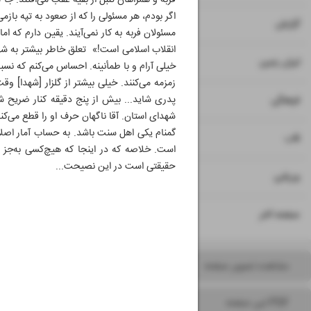
فربه و همراهان تنبل از بقیه عقب می‌افتند. جا 
اگر بودم، هر مسئولی را که از صعود به تپه بازمی‌
۷
گزارش
مسئولان فربه به کار نمی‌آیند. یقین دارم که ام
انقلاب اسلامی است!» تعلق خاطر بیشتر به شهدای
۸
ایران زمین
خیلی آرام و با طمأنینه. احساس می‌کنم که نسب
زمزمه می‌کنند. خیلی بیشتر از گلزار [شهدا] 
۹
پدری شاید... بیش از پنج دقیقه کنار ضریح ش
فرهنگی
شهدای استان. آقا ناگهان حرف او را قطع می‌کند
گمنام یکی اهل سنت باشد. به حساب آمار اصلا
۱۰
قاب
است. خلاصه که در اینجا که هیچ‌کسی به‌جز 
حقیقتی است در این نصیحت...
۱۱
ورزشی
۱۲
صفحه آخر
مشاهده تصویر صفحه
PDF این صفحه