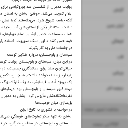
مدیران خاک می‌خورد، به حرکت درآورد.
روایت مدیران از شکستن سد بوروکراسی برای ه
۷
گزارش
ایلام تعریف می‌کند: «وقتی ایشان به استان می
آنکه جلسه شروع شود، می‌دانستند کجا تعلل ش
۸
ایران زمین
داشت. استاندار یکی از استان‌های آسیب‌دیده د
همان نیم‌ساعت حضور ایشان، تمام دیوارهای ا
۹
خود حس کنند.» این سبک مدیریت، استانداران دو
فرهنگی
در جلسات ملی به کار بگیرند.
سیستان و بلوچستان؛ دروازه‌ طلایی توسعه
۱۰
قاب
در این میان، سیستان و بلوچستان روایت توسعه‌ 
حیاتی‌ترین سند برای «ماندگاری جمعیت» در م
۱۱
ورزشی
پایدار نیز معنا نخواهد داشت. همچنین، تکمیل 
یک پروژه‌ کُند و فرسایشی به یک کارگاه بزرگ م
۱۲
صفحه آخر
مردم غیور سیستان و بلوچستان بود؛ دیدارهای
تفرقه‌افکنانه‌شان مأیوس کرد. ایشان به مدیران
پل‌سازی میان قومیت‌ها
مشاهده تصویر صفحه
در مواجهه با کشوری به تنوع ایران
ایشان نه تنها منکر تفاوت‌های فرهنگی نمی‌ش
سیستان و بلوچستان در مجلس خبرگان، در تحل
PDF این صفحه