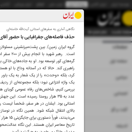
موسسه ایران
ایران آنلاین
روزنامه ایران
ایران دیلی
الوفاق
ایران ورزشی
آژانس
روزنامه
نگاهی آماری به سفرهای استانی آیت‌الله خامنه‌ای
صفحه نخست
تمام شماره ها
تمام ویژه نامه ها
آرشیو
سازمان آگهی‌ها
دستیار هوش
حذف فاصله‌های جغرافیایی با حضور آقای
صفحات
شماره نه هزار و ش
گروه ایران زمین/ بین پشت‌میزنشینی مسئولان
است. رهبر
۱
صفحه اول
گره‌های کور توسعه بود. او به جاده‌های خاکی
راهبری کند. حالا که در آستانه‌ وداع با او هس
کرد، بلکه «وحدت» را از یک شعار به یک باور
۲
۳
سیاسی
یک واژه‌ انتزاعی نبود؛ بلکه مجموعه‌ای از ردی
۴
اجتماعی
عدد به ۳۵ هزار روستا رسیده است. ای
استانی بود. ایشان در هر سفر، شخصاً لیست رو
۵
گفت و گو
بالای انتقال شبکه شود. همین نگاه در نوسا
می‌دیدند
تاریخ معاصر ایران هستند. این نگاه عدالت‌محور
۶
اندیشه