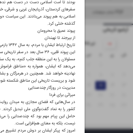
بودند تا امت اسلامی دست در دست هم ندهند
سفرهای کردستان، آذربایجان‌ غربی و شرقی، خو
PDF تمام صفحات
اسلامی به هم پیوند می‌دادند. این سیاست «و
گذشته خنثی کرد.
آرشیو تاریخی
پیوند عمیق با محرومان
از بیرجند تا نهبندان
۱۴۰۵ تیر
تاریخ ا
ش
ی
د
س
چ
پ
ج
مسئولان را به این منطقه جلب کنم»، به یک س
۵
۴
۳
۲
۱
می‌دهد که ایشان، همواره به «مناطق فراموش‌
نهادینه خواهد شد. همچنین در هرمزگان و بشاگ
۱۲
۱۱
۱۰
۹
۸
۷
۶
شود و بن‌بست تاریخی این مناطق شکسته شود
۱۹
۱۸
۱۷
۱۶
۱۵
۱۴
۱۳
مدیریت در روزگار چندصدایی
۲۰
۲۱
۲۲
۲۳
۲۴
۲۵
۲۶
میراثی برای فردا
در سال‌هایی که فضای مجازی به میدان روایت
۳۱
۳۰
۲۹
۲۸
۲۷
کشور را به نماد گفت‌وگوی ملی تبدیل کردند. 
حامل این پیام مهم بود که چندصدایی را می‌
نیست، بلکه به معنای هم‌افزایی است.
امروز که پیکر ایشان بر دوش مردم تشییع می‌