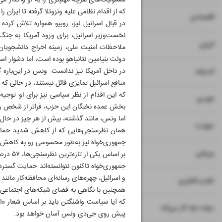
مسئولیت‌های هرچه مهم‌تری را به او واگذار م
که از اقدام نظامی علیه ونزوئلا گرفته تا ایران ر
۷
اقتصادی
در قبال اسرائیل نیز، روبیو همواره تلاش کرد
نخست‌وزیر اسرائیل، برای ورود آمریکا به جن
۸
انرژی
ملاحظات امنیت ملی، زمینه اخراج دانشجویان 
دولت بنیامین نتانیاهو بوده است، اما دشوار اس
۹
در داخل آمریکا نیز ندانست. ونس در این‌باره 
اندیشه
منافع اسرائیل تمایزی قائل نیستند، در حالی ک
که این اقدام از نظر سیاسی نیز برای او توجی
۱۰
خودرو
بخش عمده نخبگان این حزب، فراتر از شخص روبی
اما ونس، مانند گذشته، بیش از هر چیز در حا
۱۱
حوادث
همان نظرسنجی‌هایی که از کاهش شدید حمایت ب
جمهوری‌خواه نیز به‌طور محسوسی رو به کاهش
۱۲
ورزشی
جمهوری‌خواه تاکنون نتوانسته‌اند حمایت گسترده
و اسرائیل، چهره‌های رسانه‌ای محافظه‌کار مانن
۱۳
علم و فناوری
همچنین با نگاهی به فضای شبکه‌های اجتماعی، 
که آیا سیاست واشنگتن باید بر اساس شعار «او
۱۴
دولت چه کار می‌کند
پیش روی جی‌دی ونس آسان خواهد بود.