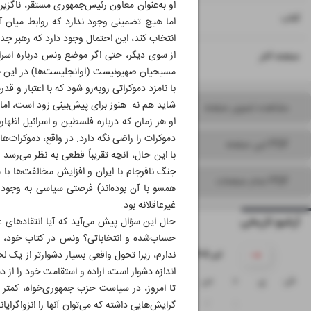
او به‌عنوان معاون رئیس‌جمهوری مستقر، ناگزیر
۱۵
کتاب
انتخاب کند، این احتمال وجود دارد که رهبر جدی
۱۶
از سوی دیگر، حتی اگر موضع ونس درباره اسرائ
صفحه آخر
مسیحیان صهیونیست‌ (اوانجلیست‌ها) در این ج
با نامزد دموکراتی روبه‌رو شود که با اعتبار و 
شاید هم نه. هنوز برای پیش‌بینی زود است، اما 
مشاهده تصویر صفحه
او هر زمان که درباره فلسطین و اسرائیل اظها
دموکرات را راضی نگه دارد. در واقع، دموکرات‌ها
PDF این صفحه
با این حال، آنچه تقریباً قطعی به نظر می‌رسد
جنگ نافرجام با ایران و افزایش مخالفت‌ها با 
PDF تمام صفحات
همسو با آن بوده‌اند) فرصتی سیاسی به وجود 
غیرعاقلانه بود.
آرشیو تاریخی
حال این سؤال پیش می‌آید که آیا انتقادهای ع
حساب‌شده و انتخاباتی؟ ونس در کتاب خود، «مر
۱۴۰۵ تیر
ندارم، زیرا تحول واقعی بسیار دشوارتر از یک لح
اندازه دشوار است، اراده و استقامت خود را از 
ش
ی
د
س
چ
پ
ج
تا امروز، در سیاست حزب جمهوری‌خواه، کمتر 
۵
۴
۳
۲
۱
گرایش‌هایی داشته که می‌توان آنها را انزواگرای