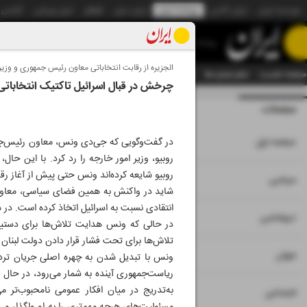
موسسه ایران
ایران آنلاین
روزنامه ایران
ایران دیلی
الوفاق
ایران ورزشی
آژانس
روزنامه
الجزیره از رقابت انتخاباتی معاون رئیس جمهوری و وزی
صفحه نخست
تمام شماره ها
تمام ویژه نامه ها
آرشیو
سازمان آگهی‌ها
دستیار هوش
چرخش در قبال اسرائیل تاکتیک انتخاباتی 
صفحات
شماره نه هزار و 
۱
صفحه اول
در گفت‌وگویی که جی‌دی ونس، معاون رئیس‌جمهور
روبیو، وزیر امور خارجه را رد کرد. با این حال،
روبیو شایعه کرده‌اند ونس حتی پیش از آغاز رقاب
۲
۳
سیاسی
شاید در واکنش به همین فضای سیاسی، معاون
انتقادی نسبت به اسرائیل اتخاذ کرده است. در 
۴
دیپلماسی
در حالی که ونس هدایت تلاش‌ها برای دستیابی
تلاش‌ها برای تحت فشار قرار دادن دولت لبنان ب
۵
جهان
ونس با تبدیل شدن به چهره اصلی جریان تردید 
ریاست‌جمهوری آینده به شمار می‌رود، در حال
به‌تدریج در میان افکار عمومی نامحبوب‌تر 
۶
اجتماعی