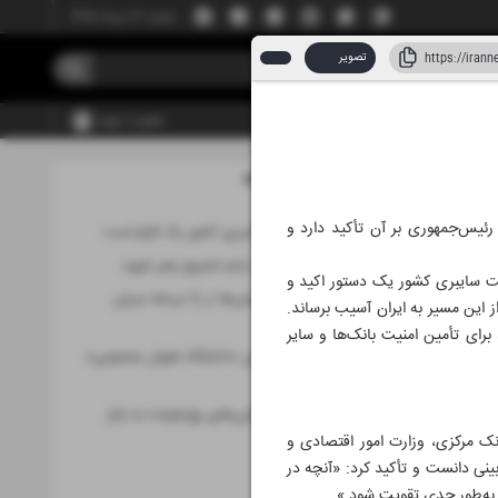
شنبه، ۱۷ مرداد ۱۴۰۵
تصویر
عضویت | ورود
مطالب این صفحه
۱۰ تیر ۱۴۰۵
 رئیس‌جمهوری بر آن تأکید دارد و
ارتقای امنیت سایبری کشور یک الزام است
پایداری شبکه در ایام تشییع رهبر شهید
نیت سایبری کشور یک دستور اکید و
خسارات دانش‌بنیان‌ها در 3 مرحله جبران
 این مسیر به ایران آسیب برساند.
می‌شود
برای تأمین امنیت بانک‌ها و سایر
راه‌اندازی نخستین «دانشگاه هوش مصنوعی»
جهان
سامسونگ با گوشی‌های رول‌شونده به بازار
می‌آید
ک مرکزی، وزارت امور اقتصادی و
بینی دانست و تأکید کرد: «آنچه در
حوزه فاوا
ر به‌طور جدی تقویت شود.»