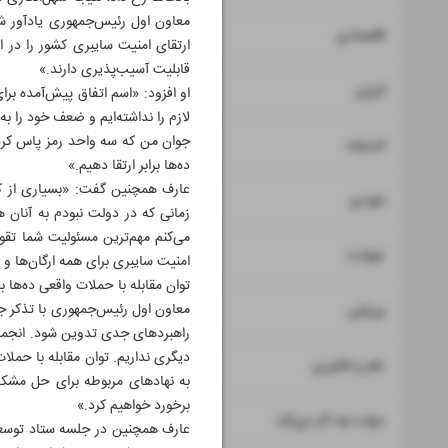
معاون اول رئیس‌جمهوری یادآور شد:«
۷
اقتصادی
ارتقای امنیت سایبری کشور را در 
قابلیت آسیب‌پذیری دارند.»
۸
انرژی
او افزود: «اسم اتفاق پیش‌آمده بر
لازم را نداشته‌ایم و ضعف خود را 
جوان من که سه واحد رمز پاس کرده 
۹
اندیشه
ده‌ها برابر ارتقا دهیم.»
عارف همچنین گفت: «بسیاری از کسا
۱۰
خودرو
زمانی که در دولت نبودم به آنان 
می‌کنم مهم‌ترین مسئولیت شما تقوی
۱۱
حوادث
امنیت سایبری برای همه ارگان‌ها و
توان مقابله با حملات واقعی ده‌ها برا
۱۲
معاون اول رئیس‌جمهوری با تذکر ج
ورزشی
راهبردهای جدی تدوین شود. انجمن‌
دیگری نداریم. توان مقابله با حملا
۱۳
علم و فناوری
به نهادهای مربوطه برای حل مشکلات
برخورد خواهیم کرد.»
۱۴
دولت چه کار می‌کند
عارف همچنین در جلسه ستاد توسعه 