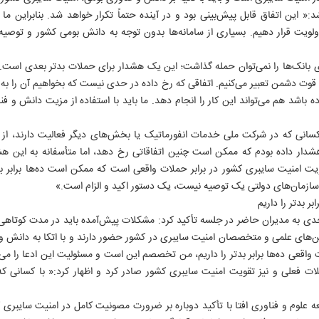
 این اتفاق قابل پیش‌بینی بود و در آینده حتماً تکرار خواهد شد. بنابراین ما ب
اولویت قرار دهیم. بسیاری از سامانه‌ها بدون توجه به دانش بومی کشور و توصیه
ای بانک‌ها را نمی‌توان حمله گذاشت؛ این یک هشدار برای حملات بدتر بعدی است.
به قوت دشمن تعبیر می‌کنیم. اتفاقی که رخ داده در حدی نیست که بخواهیم آن ر
باشد هم می‌تواند این کار را انجام دهد. ما باید با استفاده از مزیت دانش و فن
نی که در شرکت ملی خدمات انفورماتیک یا بخش‌های دیگر فعالیت دارند، از دا
هشدار داده بودم که ممکن است چنین اتفاقاتی رخ دهد، اما متأسفانه به این هشد
ت امنیت سایبری کشور در برابر حملات واقعی است که ممکن است ده‌ها برابر بزرگ
 سازمان‌های دولتی یک توصیه نیست، یک دستور اکید و الزام است.»
بر بدتر را داریم
دی به مدیران حاضر در جلسه تأکید کرد: مشکلات پیش‌آمده باید در مدت کوتاهی ب
های علمی و متخصصان امنیت سایبری در کشور حضور دارند و با اتکا به دانش و 
ت واقعی ده‌ها برابر بدتر را داریم، من تخصصم این است و مسئولیت این ادعا را م
 فعلی و نیز تقویت امنیت سایبری کشور صادر کرد و اظهار کرد:« با کسانی که ا
علوم و فناوری افتا با تأکید دوباره بر ضرورت مصونیت کامل در امنیت سایبری