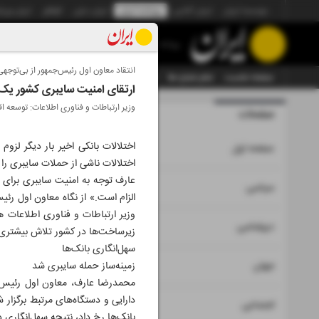
موسسه ایران
ایران آنلاین
روزنامه ایران
ایران دیلی
الوفاق
ایران ورز
روزنامه
انتقاد معاون اول رئیس‌جمهور از بی‌توجهی
صفحه نخست
تمام شماره ها
تمام ویژه نامه ها
آرشیو
سازمان آگهی‌ها
ارتقای امنیت سایبری کشور یک 
وزیر ارتباطات و فناوری اطلاعات: توسعه 
صفحات
شماره نه ه
اختلالات بانکی اخیر بار دیگر لزو
۱
صفحه اول
اختلالات ناشی از حملات سایبری را 
عارف توجه به امنیت سایبری برای ه
۲
۳
سیاسی
الزام است.» از نگاه معاون اول رئ
وزیر ارتباطات و فناوری اطلاعات ه
۴
دیپلماسی
زیرساخت‌ها در کشور تلاش بیشتری 
سهل‌انگاری بانک‌ها
۵
جهان
زمینه‌ساز حمله سایبری شد
محمدرضا عارف، معاون اول رئیس‌ج
دارایی و دستگاه‌های مرتبط برگزار 
۶
اجتماعی
بانک‌ها رخ داد، نتیجه سهل‌انگاری