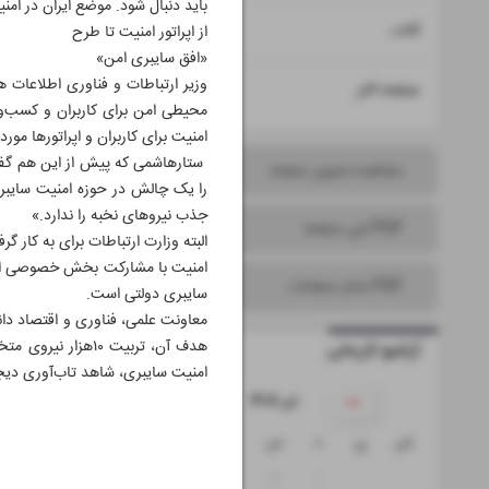
باید دنبال شود. موضع ایران در امن
۱۵
کتاب
از اپراتور امنیت تا طرح
«افق سایبری امن»
وزیر ارتباطات و فناوری اطلاعات ه
۱۶
صفحه آخر
محیطی امن برای کاربران و کسب‌وک
امنیت برای کاربران و اپراتورها مورد
ستارهاشمی که پیش از این هم گفته 
مشاهده تصویر صفحه
را یک چالش در حوزه امنیت سایب
جذب نیروهای نخبه را ندارد.»
PDF این صفحه
البته وزارت ارتباطات برای به کار 
امنیت با مشارکت بخش خصوصی اشاره 
PDF تمام صفحات
سایبری دولتی است.
معاونت علمی، فناوری و اقتصاد دان
هدف آن، تربیت ۰
آرشیو تاریخی
امنیت سایبری، شاهد تاب‌آوری دیج
۱۴۰۵ تیر
ش
ی
د
س
چ
پ
ج
۵
۴
۳
۲
۱