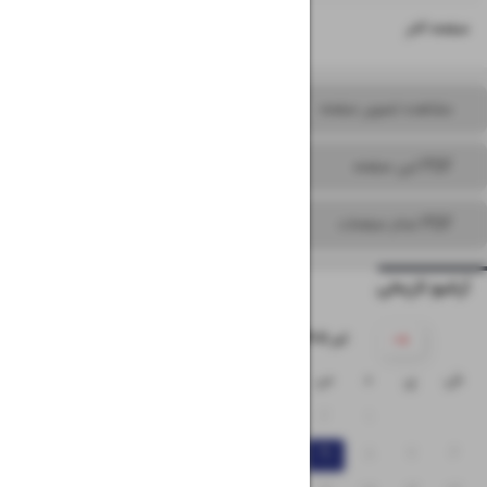
۱۶
صفحه آخر
مشاهده تصویر صفحه
PDF این صفحه
PDF تمام صفحات
آرشیو تاریخی
۱۴۰۵ تیر
ش
ی
د
س
چ
پ
ج
۵
۴
۳
۲
۱
۱۲
۱۱
۱۰
۹
۸
۷
۶