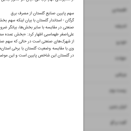
۷
۸
اقتصادی
سهم پایین صنایع گلستان از مصرف برق
گرگان - استاندار گلستان با بیان اینکه سهم
۹
اندیشه
صنعتی در مقایسه با سایر بخش‌ها، بیانگر ضر
علی‌اصغر طهماسبی اظهار کرد: «بخش عمده مص
از شهرک‌های صنعتی است در حالی که سهم صنعت
۱۰
خودرو
وی با مقایسه وضعیت گلستان با برخی استان‌ه
در گلستان این شاخص پایین است و این موضوع
۱۱
حوادث
۱۲
ورزشی
۱۳
زیست بوم
۱۴
ایران زمین
۱۵
گفت و گو