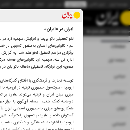
موسسه ایران
ایران آنلاین
روزنامه ایران
ایران دیلی
الوفاق
ایران ورزشی
آژانس
روزنامه
ایران در «ایران»
صفحه نخست
تمام شماره ها
تمام ویژه نامه ها
آرشیو
سازمان آگهی‌ها
دستیار هوش
لغو تعطیلی نانوایی‌ها و افزایش سهمیه آرد در ق
قم - نانوایی‌های استان به‌منظور تسهیل در خد
صفحات
شماره نه هزار و 
برگزاری مراسم تعطیل نخواهند شد. به گزارش ا
۱
صفحه اول
مصوبه این قرارگاه، تعطیلی ماهانه نانوایان در روزهای ۱۵ و ۱۶ تیرماه لغو شد تا خدمت‌رسانی به زائران بدون 
۲
۳
سیاسی
توسعه تجارت و گردشگری با افتتاح گذرگاه‌های 
ارومیه - سرکنسول جمهوری ترکیه در ارومیه با 
۴
دیپلماسی
مرزی میان ایران و ترکیه می‌تواند علاوه بر
دوجانبه کمک کند.» مسلم آی‌گون با ابراز خر
۵
جهان
همکاری‌های مرزی با جمهوری اسلامی ایران تأکی
گسترش داده و علاوه بر تسهیل رفت‌وآمد شهرو
ارومیه با اشاره به هماهنگی و همکاری مناسب می
۶
اجتماعی
از مسیرهای مهم ارتباطی میان دو کشور تبدیل ش