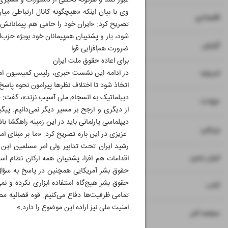
عبور کنند و هرگونه تخطی از دستورات و مسیری ک
وی با بیان اینکه «هیچگونه کانال ارتباطی میا
۷
۸
اقتصادی
تصریح کرد: «ایران خود را حامی هم پیمانانش 
شود، یار و پشتیبان هم‌پیمانان خود بویژه حزب‌ال
۹
گزارش
ضرورت هم‌افزایی قوا
برای اعاده حقوق ملت ایران
۱۰
در ادامه این نشست خبری، رئیس کمیسیون امنی
اندیشه
اتخاذ شود تا اختلاف نظرها پیرامون نحوه پاسخ
دیپلماتیک به انسجام ملی آسیب نزند»، گفت: «ب
۱۱
حوادث
از دیگری و ارجح بر مسیر دیگر نمی‌دانیم. پ
دیپلماسی پارلمانی باید در این زمینه راهگشا باش
۱۲
۱۳
ورزشی
عزیزی در این باره تصریح کرد: «ما بر مبنای 
رشید ایران تحت تدابیر ولی امر مسلمین این
۱۴
ایران زمین
اقدامات هم افزا، پشتیبان همه ارکان نظام ا
حقوق بشر آمریکایی همچنین در پاسخ به سؤال خب
حقوق بشر هیچ‌گاه استفاده ابزاری نکرده و نم
۱۵
کتاب
تمامی ظرفیت‌ها دفاع می‌کنیم. قوه قضائیه م
امنیت ملی نیز اراده این موضوع را دارد.»
۱۶
صفحه آخر