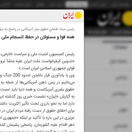
موسسه ایران
ایران آنلاین
روزنامه ایران
ایران دیلی
الوفاق
ایران ورزشی
آژانس
روزنامه
رئیس ستاد افشای حقوق بشر آمریکایی در پاسخ به سؤا
صفحه نخست
تمام شماره ها
تمام ویژه نامه ها
آرشیو
سازمان آگهی‌ها
دستیار هوش
همه قوا و مسئولان در حفظ انسجام ملی ات
صفحات
شماره نه هزار و پ
رئیس کمیسیون امنیت ملی و سیاست خارجی، جها
۱
صفحه اول
«تدوین کیفرخواست ملت ایران علیه منشأ ترور
قوای جمهوری اسلامی ایران است.»
وی با یادآ
۲
۳
سیاسی
می‌دانیم در پس ذهن آمریکایی‌ها از حمله به
حقوق بشری آمریکاست و همه دنیا باید نسبت ب
۴
دیپلماسی
به گزارش «ایران» نشست خبری روز گذشته ابرا
دارد اما به نحو بارزی تحت تأثیر اکثریت دا
۵
جهان
برای احقاق حقوق از دست رفته مردم ایران در ج
عزیزی در این باره با تأکید بر اینکه «جمهوری 
«هر اقدام علیه کشورمان، پاسخی پشیمان کنند
۶
اجتماعی