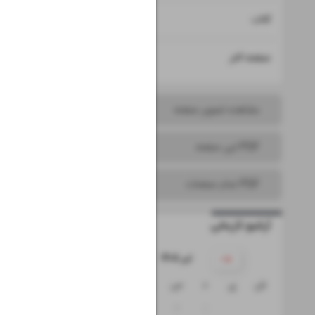
۱۵
کتاب
۱۶
صفحه آخر
مشاهده تصویر صفحه
PDF این صفحه
PDF تمام صفحات
آرشیو تاریخی
۱۴۰۵ تیر
ش
ی
د
س
چ
پ
ج
۵
۴
۳
۲
۱