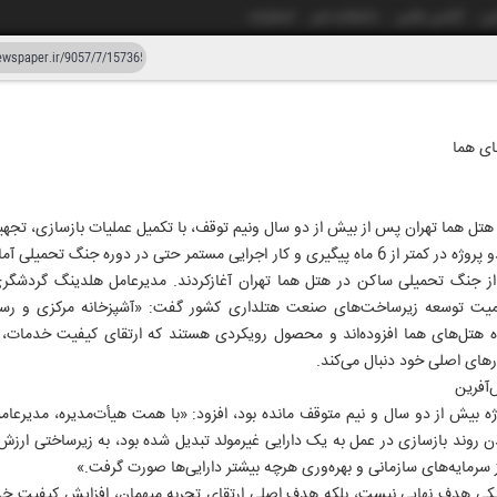
شی
آژانس عکس
دانشکده خبر
انتشارات
دستیار هوش مصنوعی
نسخه قدیمی
ای هما
ار و پنجاه و هفت
تل هما تهران پس از بیش از دو سال ونیم توقف، با تکمیل عملیات بازسازی، تجهیز 
به گزارش روابط عمومی هگتا، این دو پروژه در کمتر از 6 ماه پیگیری و کار اجرایی مستمر حتی در د
ه از جنگ تحمیلی ساکن در هتل هما تهران آغازکردند. مدیرعامل هلدینگ گردشگری
ه اهمیت توسعه زیرساخت‌های صنعت هتلداری کشور گفت: «آشپزخانه مرکزی و رس
ه هتل‌های هما افزوده‌اند و محصول رویکردی هستند که ارتقای کیفیت خدمات، 
رهای اصلی خود دنبال می‌کند.
‌آفرین
وژه بیش از دو سال و نیم متوقف مانده بود، افزود: «با همت هیأت‌مدیره، مدیرعامل
 روند بازسازی در عمل به یک دارایی غیرمولد تبدیل شده بود، به زیرساختی ارزش‌
 سرمایه‌های سازمانی و بهره‌وری هرچه بیشتر دارایی‌ها صورت گرفت.»
یکی هدف نهایی نیست، بلکه هدف اصلی ارتقای تجربه میهمان، افزایش کیفیت خدم