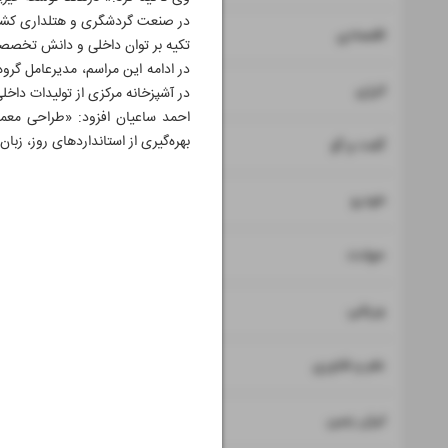
در صنعت گردشگری و هتلداری کشو
۷
اقتصادی
تکیه بر توان داخلی و دانش تخصص
در ادامه این مراسم، مدیرعامل گرو
۸
انرژی
در آشپزخانه مرکزی از تولیدات داخل
احمد ساعیان افزود: «طراحی مع
بهره‌گیری از استانداردهای روز، زب
۹
گفت و گو
۱۰
خودرو
۱۱
حوادث
۱۲
ورزشی
۱۳
علم و فناوری
۱۴
ایران زمین