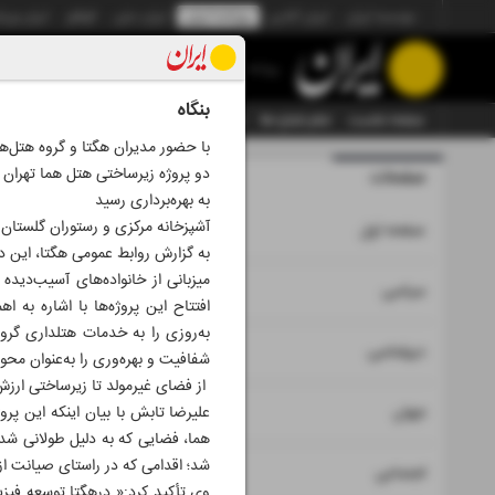
موسسه ایران
ایران آنلاین
روزنامه ایران
ایران دیلی
الوفاق
ایران ورز
روزنامه
بنگاه
صفحه نخست
تمام شماره ها
تمام ویژه نامه ها
آرشیو
سازمان آگهی‌ها
با حضور مدیران هگتا و گروه هتل‌ه
دو پروژه زیرساختی هتل هما تهران
صفحات
شماره نه هز
به بهره‌برداری رسید
آشپزخانه مرکزی و رستوران گلستان ه
۱
صفحه اول
میزبانی از خانواده‌های آسیب‌دید
۲
۳
سیاسی
افتتاح این پروژه‌ها با اشاره ب
به‌روزی را به خدمات هتلداری گرو
۴
دیپلماسی
شفافیت و بهره‌وری را به‌عنوان محو
از فضای غیرمولد تا زیرساختی ارزش
۵
جهان
علیرضا تابش با بیان اینکه این پر
هما، فضایی که به دلیل طولانی شدن
شد؛ اقدامی که در راستای صیانت از
۶
اجتماعی
وی تأکید کرد:« درهگتا توسعه فیز