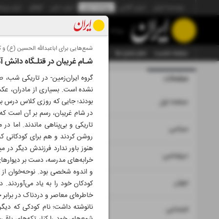
موسسه ایران
ایران آنلاین
روزنامه ایران
ایران دیلی
الوفاق
ایران ورز
روزنامه
شمع‌هایی برای اباعبدالله الحسین (ع) و ک
صفحه نخست
تمام شماره ها
تمام ویژه نامه ها
آرشیو
سازمان آگهی‌ها
شـام غریبان در قتلـگاه دانش آ
صفحات
شماره نه هز
گروه ایران‌زمین- در تاریکی شب، صد
نشده است. بسیاری از مادران، عکس 
۱
بودند؛ جایی که روزی کلاس درس بود
صفحه اول
در شام غریبان، رسم بر آن است که 
تاریکی و بی‌پناهی ماندند. اما در 
۲
۳
سیاسی
روشن کردند و هم برای کودکانی که
هنوز باور ندارد فرزندش دیگر در می
۴
دیپلماسی
خرابه‌های مدرسه، دست بر دیوارهای
و اندوه شخصی بود. نوحه‌خوان از 
۵
جهان
کودکان خود را به یاد می‌آوردند. د
خاطره‌ای معاصر و دردناک در برابر
نانوشته داشت؛ نام کودکی که دیگر
۶
اجتماعی