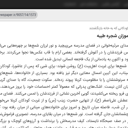
شی
آژانس عکس
دانشکده خبر
انتشارات
ودکانی که به خانه بازنگشتند
دستیار هوش مصنوعی
نسخه قدیمی
موزان شجره طیبه
ار و پنجاه و هفت
ای مرثیه‌خوانی در فضای مدرسه می‌پیچید و نور لرزان شمع‌ها بر چهره‌هایی می‌اف
فرزندشان را در آغوش گرفته‌اند. بعضی آرام با قاب عکس‌ها نجوا می‌کردند. برخی 
 و اکنون به یادمانی از یک فاجعه انسانی تبدیل شده است.
شمع‌ها برای غربت اهل‌بیت (ع) روشن شوند؛ برای شبی که پس از عاشورا، کودکان
میناب، این آیین امسال معنایی دیگر نیز یافته بود. بسیاری از خانواده‌ها، شمع‌
 سرنوشتشان را با مظلومیت کربلا پیوند زده‌اند. سکوت جمعیت، گاه با صدای گر
ان آنان نیست. اشک‌های پدرانی که معمولاً کمتر احساسات خود را بروز می‌دهند، در
 فرو ریخته می‌کشیدند؛ گویی آخرین نشانی از فرزندشان را لمس می‌کنند. فضای مر
عطش علی‌اصغر (ع)، از تنهایی حضرت زینب (س) و از غربت کودکان کربلا می‌خواند
ر آن شب، فاصله میان تاریخ و امروز برای خانواده‌های مینابی از میان رفته بود؛ گ
 چشمانشان جان گرفته است. نور شمع‌ها در میان بقایای مدرسه، تصویری فراموش‌ن
 در صف صبحگاه نایستاد، کیف مدرسه‌اش را برنداشت و آرزوهای کوچک و بزرگش ن