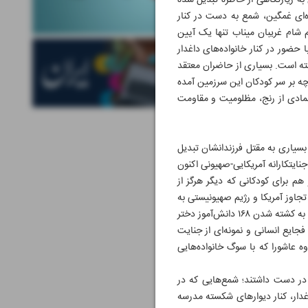
 به زیارتگاهی از خاطره تبدیل شده
‌ای غمگین، شمع به دست در کنار
 شام غریبان میناب تنها یک آیین
حضور در کنار خانواده‌های داغدار
ته است. بسیاری از حاضران معتقد
چه بر سر کودکان این سرزمین آمده
 نمادی از رنج، مظلومیت و مقاومت
 بسیاری به مقتل فرزندانشان تبدیل
یتکارانه آمریکایی-صهیونی اکنون
م برای کودکانی که دیگر هرگز از
میناب، در نخستین ساعات روز نهم اسفند ۱۴۰۴ و همزمان با آغاز تجاوز آمریکا و رژیم صهیونیستی به
ایران، در سه نوبت و با فاصله زمانی هدف حملات موشکی قرار گرفت؛ حمله‌ای که به اذعان مسئولان استانی و کشوری، به کشته شدن ۱۶۸ دانش‌آموز دختر
فجایع انسانی و نمونه‌ای از جنایت
 عاشورا که با سوگ خانواده‌هایی
 در دست داشتند؛ شمع‌هایی که در
غدار، کنار دیوارهای شکسته مدرسه