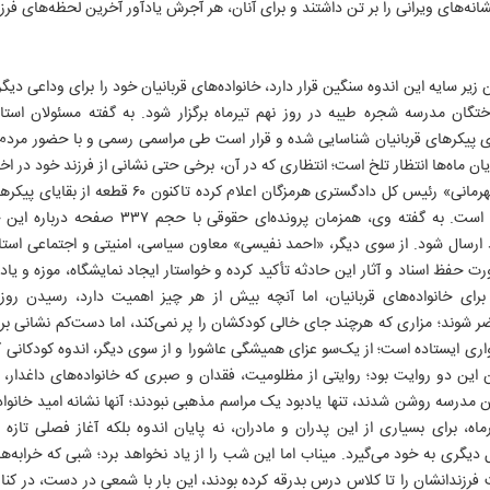
شانه‌های ویرانی را بر تن داشتند و برای آنان، هر آجرش یادآور آخرین لحظه‌های فرز
ر سایه این اندوه سنگین قرار دارد، خانواده‌های قربانیان خود را برای وداعی دیگر 
تگان مدرسه شجره طیبه در روز نهم تیرماه برگزار شود. به گفته مسئولان استا
 پیکرهای قربانیان شناسایی شده و قرار است طی مراسمی رسمی و با حضور مردم
یان ماه‌ها انتظار تلخ است؛ انتظاری که در آن، برخی حتی نشانی از فرزند خود در اخت
از عملیات تفحص بودند. «مجتبی قهرمانی» رئیس کل دادگست
۱۴
مقدمات تشییع آنها در حال انجام است. به گفته وی،
ارسال شود. از سوی دیگر، «احمد نفیسی» معاون سیاسی، امنیتی و اجتماعی استاندا
رت حفظ اسناد و آثار این حادثه تأکید کرده و خواستار ایجاد نمایشگاه، موزه و یاد
ی خانواده‌های قربانیان، اما آنچه بیش از هر چیز اهمیت دارد، رسیدن روز
ضر شوند؛ مزاری که هرچند جای خالی کودکشان را پر نمی‌کند، اما دست‌کم نشانی برا
واری ایستاده است؛ از یک‌سو عزای همیشگی عاشورا و از سوی دیگر، اندوه کودکانی ک
این دو روایت بود؛ روایتی از مظلومیت، فقدان و صبری که خانواده‌های داغدار، هر
ن مدرسه روشن شدند، تنها یادبود یک مراسم مذهبی نبودند؛ آنها نشانه امید خانواد
ماه، برای بسیاری از این پدران و مادران، نه پایان اندوه بلکه آغاز فصلی تازه 
دیگری به خود می‌گیرد. میناب اما این شب را از یاد نخواهد برد؛ شبی که خرابه‌
رزندانشان را تا کلاس درس بدرقه کرده بودند، این بار با شمعی در دست، در کنار ه