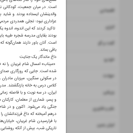
شمع‌های خود را کنار تکه‌های باقی‌
است. در میان جمعیت، کودکانی نی
۷
اقتصادی
والدینشان ایستاده بودند و شاید 
عزاداری نبود؛ تجلی همدردی مردمی 
۸
انرژی
تاکید کردند که این اندوه، اندوه
بودند بقایای مدرسه شجره طیبه بای
۹
است. آنان باور دارند همان‌گونه ک
گفت و گو
باقی بماند.
داغ ماندگار یک جنایت
۱۰
خودرو
«میناب» امسال شام غریبان را نه فق
شده است. جایی که روزگاری صدای ز
۱۱
حوادث
در سکوتی سنگین، میزبان مادران و
۱۲
ورزشی
و پسر، شماری از معلمان، کارکنان م
جنگی یاد می‌شود. اکنون و در شام
۱۳
علم و فناوری
درهم آمیخته که داغ فرزندانشان را ه
با فرارسیدن شام غریبان، خیابان‌
۱۴
ایران زمین
تاریکی شب، بیش از آنکه روشنایی ب