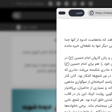
پنجشنبه، ۱۵ مرداد ۱۴۰۵
تصویر
عضویت | ورود
تد که ماه‌هاست اندوه از آنها جدا
مطالب این صفحه
۰۶ تیر ۱۴۰۵
دیگر تنها به نقطه‌ای خیره مانده
شـام غریبان در قتلـگاه دانش آموزان شجره
طیبه
 و زنان کاروان امام حسین (ع) در
های خود را هم برای امام حسین (ع)
اختصاص اولین سهمیه سوخت ویژه فصل
یه مادری شکسته می‌شد؛ مادری که
مونسون برای شناورهای صیادی
 نور شمع‌ها آشکار بود. آنان کنار
ایران در «ایران»
اسم، آمیخته‌ای از سوگواری مذهبی
 و بسیاری از حاضران، بی‌اختیار
ویی روایت کربلا، این بار در قالب
شدنی خلق کرده بود. هر شمع، نامی
یمه‌تمام ماند. برخی خانواده‌ها