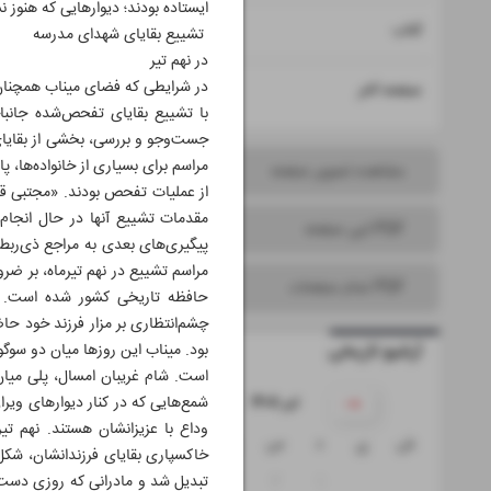
ایستاده بودند؛ دیوارهایی که هنوز ن
۱۵
کتاب
تشییع بقایای شهدای مدرسه
در نهم تیر
در شرایطی که فضای میناب همچنان زی
۱۶
صفحه آخر
با تشییع بقایای تفحص‌شده جانباخ
جست‌وجو و بررسی، بخشی از بقایای
مراسم برای بسیاری از خانواده‌ها، پا
مشاهده تصویر صفحه
PDF این صفحه
پیگیری‌های بعدی به مراجع ذی‌ربط 
مراسم تشییع در نهم تیرماه، بر ضرو
PDF تمام صفحات
حافظه تاریخی کشور شده است. برا
چشم‌انتظاری بر مزار فرزند خود حا
آرشیو تاریخی
بود. میناب این روزها میان دو سوگ
است. شام غریبان امسال، پلی میان 
۱۴۰۵ تیر
شمع‌هایی که در کنار دیوارهای ویرا
وداع با عزیزانشان هستند. نهم تیر
ش
ی
د
س
چ
پ
ج
خاکسپاری بقایای فرزندانشان، شکل 
۵
۴
۳
۲
۱
تبدیل شد و مادرانی که روزی دست ف