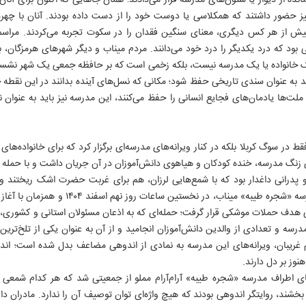
مانده از دیوار یا ستون‌های مدرسه قرار می‌دادند؛ همان جاهایی که اکنون برای آنان
ز حضور داشتند که همکلاسی یا دوست خود را از دست داده بودند. آنان با چهره
بیش از هر کس دیگری، معنای سنگین فقدان را در سکوت تجربه می‌کردند. مراسم
بود که درد یکدیگر را درد خود می‌دانند. مردم میناب و دیگر شهرهای هرمزگان، با 
 یک خانواده یا یک مدرسه نیست، بلکه زخمی است که بر حافظه جمعی یک شهر نشس
د به عنوان سندی تاریخی حفظ شود؛ مکانی که نسل‌های آینده بدانند در این نقطه 
ه ملت‌ها یادمان‌های فجایع انسانی را حفظ می‌کنند، این مدرسه نیز باید به عنوان
ط در سوگ کربلا بلکه در کنار ویرانه‌های مدرسه‌ای برگزار کرد که برای خانواده‌های
نگ مدرسه، خنده کودکان و هیاهوی دانش‌آموزان در آن جریان داشت و با حمله جنا
 پدرانی داغدار بود که با شمع‌هایی لرزان، هم برای غربت حضرت اشک ریختند و ه
کلاس درس به خانه بازنگشتند. مدرسه «شجره طیبه» 
درسه و تعدادی از والدین دانش‌آموزان انجامید و از آن به ‌عنوان یکی از تلخ‌ترین 
 غریبان، ویرانه‌های این مدرسه به نمادی از اندوهی مضاعف بدل شده است؛ اندوه
نوز بر دل دارند.
های اطراف مدرسه «شجره طیبه» آرام‌آرام مملو از جمعیتی شد که هر کدام شمعی
خشند، روایتگر اندوهی بودند که هیچ واژه‌ای توان توصیف آن را ندارد. مادران دا