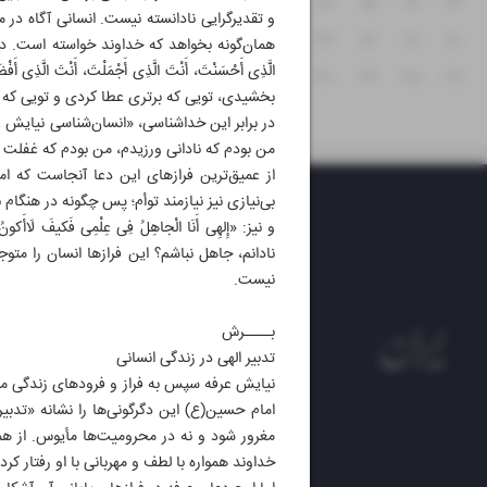
۱۹
۱۸
۱۷
۱۶
۱۵
۱۴
۱۳
و تقدیرگرایی نادانسته نیست. انسانی آگاه در م
۲۶
۲۵
۲۴
۲۳
۲۲
۲۱
۲۰
همان‌گونه بخواهد که خداوند خواسته است. در ادامه، 
الَّذِى أَحْسَنْتَ، أَنْتَ الَّذِى أَجْمَلْتَ، أَنْتَ
۳۱
۳۰
۲۹
۲۸
۲۷
بخشیدی، تویی که برتری عطا کردی و تویی که ن
در برابر این خداشناسی، «انسان‌شناسی نیایش عرفه» قرار دا
من بودم که نادانی ورزیدم، من بودم که غفلت 
از عمیق‌ترین فرازهای این دعا آنجاست که امام حسین(
بی‌نیازی نیز نیازمند توأم؛ پس چگونه در هنگام ن
و نیز: «إِلهِى أَنَا الْجاهِلُ فِى عِلْمِى فَکیفَ
نادانم، جاهل نباشم؟ این فرازها انسان را متو
نیست.
بــــرش
تدبیر الهی در زندگی انسانی
نیایش عرفه سپس به فراز و فرودهای زندگی می‌
امام حسین(ع) این دگرگونی‌ها را نشانه «تدبیر
مغرور شود و نه در محرومیت‌ها مأیوس. از همی
روزنام
خداوند همواره با لطف و مهربانی با او رفتار ک
روزنامه