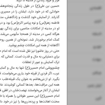
فراز و فرود زندگی از مدینه تا کربلا
حسین بن علی(ع) در طول زندگی پنجاه‌وهفت‌س
۷
اقتصادی
حوادثی که در خود دارد، ایشان را در مسیری 
گذراند. از آسایش خود گذشت و زادگاهش، مدینه
۸
انرژی
فاطمه زهرا(س) و نوه پیامبر اکرم(ص) بود و در م
او در مدینه از امکانات مناسبی برای زندگی بهر
۹
اندیشه
هرگاه کسی در مدینه از همه‌جا مأیوس می‌شد، 
کمک امام برخوردار شد، نمونه‌ای از همین روحی
آگاهانه از همه این امکانات چشم پوشید.
۱۰
خودرو
حتی در روز عاشورا نیز نقل شده است که امام
برای دستیابی به مال و قدرت است. کسانی که در 
۱۱
حوادث
ترک آسایش و عبور از تعلقات
چشم‌پوشی امام حسین(ع) تنها به مال و آسایش 
۱۲
۱۳
ورزشی
عرب، اگر فردی از قبیله خود یاری می‌خواست، ق
بگیرد. او از بنی‌هاشم به عنوان یک قبیله‌طلب
همه این مراقبت‌ها، بعدها کسانی کوشیدند عاش
۱۴
ایران زمین
ایشان از آغاز می‌خواستند نهضت‌شان در افقی فر
امام حسین(ع) این مسیر طولانی را همراه با خ
۱۵
آئین
محنت اهانت‌ها و پرده‌دری‌ها را نیز در خود 