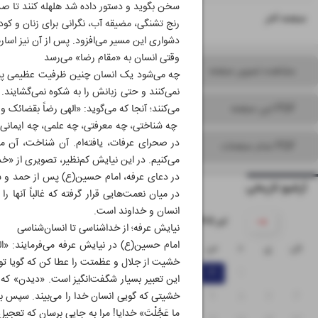
سخن بگوید و دستور داده شد هلهله کنند تا صد
۱۶
صفحه آخر
رنج تشنگی، مضیقه آب، نگرانی برای زنان و کو
دشواری این مسیر می‌افزود. پس از آن نیز اسار
وقتی انسان به «مقام رضا» می‌رسد
مشاهده تصویر صفحه
چه می‌شود یک انسان چنین ظرفیت عظیمی پیدا م
نمی‌کنند و حتی زبانش را به شکوه نمی‌گشایند. 
PDF این صفحه
می‌کنند؛ آنجا که می‌گوید: «الهی رضاً بقضائک 
چه شناختی، چه معرفتی، چه علمی، چه ایمانی 
در صحرای عرفات، یافته‌ام. آن شناخت، آن 
PDF تمام صفحات
می‌کنیم. در این نیایش کم‌نظیر، تصویری از «خد
در دعای عرفه، امام حسین(ع) پس از حمد و ست
آرشیو تاریخی
در میان نعمت‌هایی قرار گرفته که غالباً آنها 
انسان و خداوند است.
۱۴۰۵ تیر
نیایش عرفه؛ از خداشناسی تا انسان‌شناسی
امام حسین(ع) در نیایش عرفه می‌فرمایند: «اللَّهُمّ
ش
ی
د
س
چ
پ
ج
خشیت از جلال و عظمتت را عطا کن که گویا تو 
۵
۴
۳
۲
۱
این تعبیر بسیار شگفت‌انگیز است. «دیدن» که 
۱۲
۱۱
۱۰
۹
۸
۷
۶
خشیتی که گویی انسان خدا را می‌بیند. سپس به مرتب
ما عَجَّلْتَ» خدایا! مرا به جایی برسان که تعج