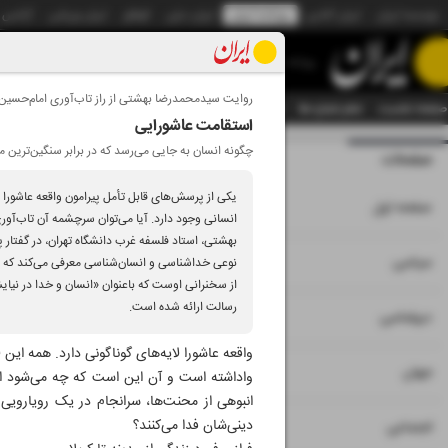
موسسه ایران
ایران آنلاین
روزنامه ایران
ایران دیلی
الوفاق
ایران ورزشی
آژانس
روزنامه
روایت سیدمحمدرضا بهشتی از راز تاب‌آوری امام‌حسین
صفحه نخست
تمام شماره ها
تمام ویژه نامه ها
آرشیو
سازمان آگهی‌ها
دستیار هوش
استقامت عاشورایی
چگونه انسان به جایی می‌رسد که در برابر سنگین‌ترین م
صفحات
شماره نه هزار و پ
یکی از پرسش‌های قابل تأمل پیرامون واقعه عاشورا 
۱
صفحه اول
انسانی وجود دارد. آیا می‌توان سرچشمه آن تاب‌آور
بهشتی، استاد فلسفه غرب دانشگاه تهران، در گفتار پ
۲
۳
سیاسی
نوعی خداشناسی و انسان‌شناسی معرفی می‌کند که م
از سخنرانی اوست که باعنوان «انسان و خدا در نیا
رسالت ارائه شده است.
۴
دیپلماسی
واقعه عاشورا لایه‌های گوناگونی دارد. همه این
۵
جهان
واداشته است و آن این است که چه می‌شود انس
انبوهی از محنت‌ها، سرانجام در یک رویارویی
۶
دینی‌شان فدا می‌کنند؟
اجتماعی