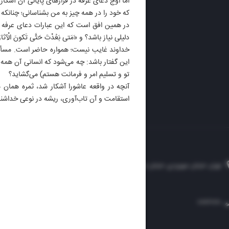
اما اوج دعای عرفه در فرازهای پایانی آن آشکار
ایران 
که خود را در همه چیز به من بشناسانی؛ چنانکه به
الوفاق
در همین افق است که این عبارات دعای عرفه معنا پی
DAILY
دلیلی نیاز باشد؟ و «َمَتى بَعُدْتَ حَتَّى تَکونَ الْ
خداوند غایب نیست؛ همواره حاضر است. مسأله 
این گفتار باشد: چه می‌شود که انسانی آن همه
تو و تسلیم امر و فرمانت هستم) می‌گشاید؟
آنچه در واقعه عاشورا آشکار شد، ثمره همان 
استقامت و آن تاب‌آوری، ریشه در نوعی خداشنا
تهران، خیابان سهروردی، خیابان خرمشهر، نرسیده به مصلی، موسسه فرهنگی-مطبوعاتی ایران
۸۸۷۶۱۲۵۴
۳۰۰۰۴۵۱۲۱۳
۸۸۷۶۱۷۲۰