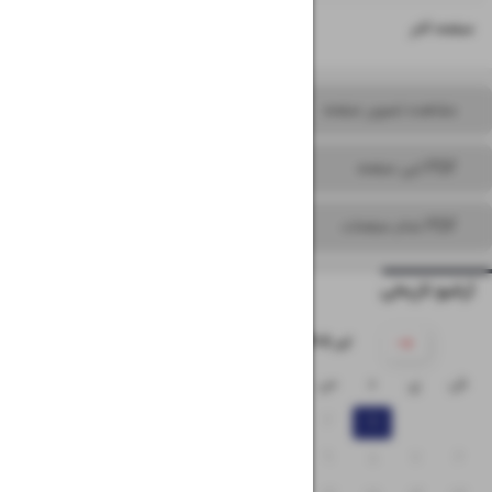
۱۶
صفحه آخر
مشاهده تصویر صفحه
PDF این صفحه
PDF تمام صفحات
آرشیو تاریخی
۱۴۰۵ تیر
ش
ی
د
س
چ
پ
ج
۵
۴
۳
۲
۱
۱۲
۱۱
۱۰
۹
۸
۷
۶