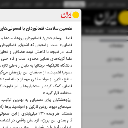
موسسه ایران
ایران آنلاین
روزنامه ایران
ایران دیلی
الوفاق
ایران ورزشی
آژانس
روزنامه
تضمین سلامت فضانوردان با اسموتی‌ها
صفحه نخست
تمام شماره ها
تمام ویژه نامه ها
آرشیو
سازمان آگهی‌ها
دستیار هوش
فضا - برسام جنتی/ فضانوردان روزها، ماه‌ها و 
فضایی» است؛ وضعیتی که اشتهای فضانوردان به 
صفحات
شماره نه هزار و پنج
کنند. در نتیجه با کاهش توده عضلانی و تحلیل
۱
فضا گزینه‌های غذایی محدود است و گاه حتی بای
صفحه اول
دانشگاه ناتینگهام بریتانیا به دنبال راه‌حلی تا
«سونیا اشمیت»، از محققان این پژوهش می‌گوید:
۲
۳
سیاسی
فضایی کمک کرده و استخوان‌ها را نیز تقویت کنند
۴
دیپلماسی
استفاده قرار گیرد.»
۵
جهان
اسیدهای میوه، روغن نارگیل و امولسیفایرها (
هستند. هر وعده ۳۳۰ میلی‌لیتری از این اسموتی‌ها، می‌تواند تا یک‌سوم نیاز روزانه بدن به اسیدهای چرب امگا ۳ را تأمین کند.
گام بعدی این پروژه، آزمایش واقعی در فضاست.
۶
اجتماعی
پایداری آنها را در شرایط بی‌وزنی بررسی کنند