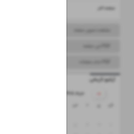
۱۶
صفحه آخر
مشاهده تصویر صفحه
PDF این صفحه
PDF تمام صفحات
آرشیو تاریخی
۱۴۰۵ خرداد
ش
ی
د
س
چ
پ
ج
۱
۸
۷
۶
۵
۴
۳
۲