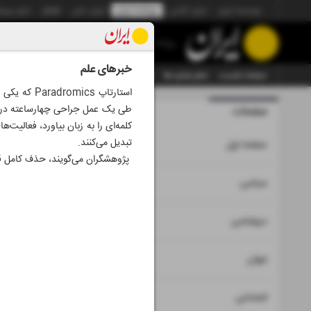
موسسه ایران
ایران آنلاین
روزنامه ایران
ایران دیلی
الوفاق
ایران ورز
روزنامه
خبرهای علم
صفحه نخست
تمام شماره ها
تمام ویژه نامه ها
آرشیو
سازمان آگهی‌ها
استارتاپ s
طی یک عمل جراحی چهارساعته در سر 
صفحات
شماره نه هز
کلمه‌ای را به زبان بیاورد، فعالیت‌
تبدیل می‌کنند.
۱
صفحه اول
پژوهشگران می‌گویند، حذف کامل قند
۲
۳
سیاسی
۴
دیپلماسی
۵
جهان
۶
اجتماعی