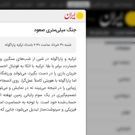
موسسه ایران
ایران آنلاین
روزنامه ایران
ایران دیلی
الوفاق
ایران ورزشی
آژانس
روزنامه
جنگ میلی‌متری صعود
صفحه نخست
تمام شماره ها
تمام ویژه نامه ها
آرشیو
سازمان آگهی‌ها
دستیار هوش
شنبه ۳۰ خرداد ساعت ۲:۳۰ بامداد ترکیه پاراگوئه
صفحات
شماره نه هزار و پنج
ترکیه و پاراگوئه در شبی از شب‌های سنگین و
۱
صفحه اول
جسارت، برابر با بقا. ترکیه با اتکا به فوتبال
جریان بازی را در دست بگیرد، می‌تواند ورزشگ
۲
۳
سیاسی
اما پاراگوئه با هویتی کاملاً عمل‌گرا، روی 
زیبایی را در نتیجه می‌بیند نه در نمایش و می
۴
تصمیم‌گیری در یک سوم پایانی زمین نهفته اس
دیپلماسی
حساب‌شده خود است. با توجه به حساسیت امتیاز
فیزیکی و سرنوشت‌ساز تبدیل می‌شود؛ جایی که ت
۵
جهان
۶
اجتماعی