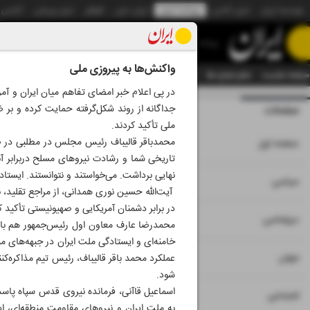
موسسه ایران
ایران آنلاین
روزنامه ایران
ایران دیلی
الوفاق
ایران ورزشی
آژانس
روزنامه
واکنش‌ها به پیروزی ملی
صفحه نخست
تمام شماره ها
تمام ویژه نامه ها
آرشیو
سازمان آگهی‌ها
دستیار هوش
در پی اعلام خبر امضای تفاهم میان ایران و آ
جداگانه از روند شکل‌گرفته حمایت کرده و بر 
صفحات
شماره نه هزار و پنج
ملی تأکید کردند.
۱
محمدباقر قالیباف رئیس مجلس در مطلبی در
صفحه اول
تاریخی شما و رشادت نیروهای مسلح دربرابر آن
نهایی برداشت. می‌خواستند و نتوانستند. ایستاده
۲
۳
سیاسی
آیت‌الله حسین نوری همدانی، از مراجع تقلید،
در برابر دشمنان آمریکایی و صهیونیستی تأکید ک
۴
دیپلماسی
محمدرضا عارف معاون اول رئیس‌جمهور هم با تأ
خامنه‌ای و ایستادگی ملت ایران در جبهه‌های می
۵
جهان
عملکرد محمد باقر قالیباف، رئیس تیم مذاکره‌کنن
شود.
اسماعیل قاآنی، فرمانده نیروی قدس سپاه پاسدا
۶
اجتماعی
به ملت ایران و نیروهای مقاومت منطقه‌ای، ا