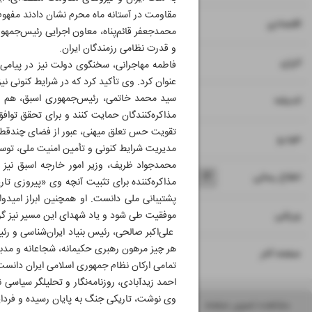
مقاومت در آستانه ماه محرم نشان دادند مفهوم
۷
اقتصادی
محمدجعفر قائم‌پناه، معاون اجرایی رئیس‌جمهو
و قدرت نظامی رزمندگان ایران.
۸
انرژی
فاطمه مهاجرانی، سخنگوی دولت نیز در پیامی 
عنوان کرد. وی تأکید کرد که در شرایط کنونی ن
سید محمد خاتمی، رئیس‌جمهوری اسبق‌، هم تأ
۹
اندیشه
مذاکره‌کنندگان حمایت کنند و برای تحقق توا
تقویت حس تعلق میهنی، عبور از فضای چندقطبی، 
۱۰
خودرو
مدیریت شرایط کنونی و تأمین امنیت ملی، توسع
محمدجواد ظریف، وزیر امور خارجه اسبق نیز
۱۱
۱۲
۱۳
۱۴
اطلاع رسانی
مذاکره‌کننده برای تثبیت آنچه وی «پیروزی تا
پشتیبانی ملی دانست. او همچنین ابراز امید
۱۵
ورزشی
موفقیت طی شود و یاد شهدای این مسیر نیز گر
علی‌اکبر صالحی، رئیس بنیاد ایران‌شناسی و رئ
هر چیز مرهون رهبری حکیمانه، شجاعانه و مدب
۱۶
صفحه آخر
تمامی ارکان نظام جمهوری اسلامی ایران دانس
احمد زیدآبادی، روزنامه‌نگار و تحلیلگر سیاسی 
وی نوشت، تاریکی جنگ به پایان رسیده و فردای
مشاهده تصویر صفحه