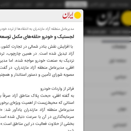
موسسه ایران
ایران آنلاین
روزنامه ایران
ایران دیلی
الوفاق
ایران ورزشی
آژانس
روزنامه
مدیرعامل منطقه آزاد مازندران به انتقادها از تردد خود
صفحه نخست
تمام شماره ها
تمام ویژه نامه ها
آرشیو
سازمان آگهی‌ها
دستیار هوش
لجستیک و خودرو حلقه‌های مکمل توسعه 
صفحات
شماره نه هزار و چه
با افزایش نقش بنادر شمالی در تجارت کشور،
آزاد تبدیل شده است. در همین چارچوب، تردد 
۱
صفحه اول
نزدیک به صنعت خودرو مواجه شده، اما مدیرعا
افقی، مدیرعامل منطقه آزاد مازندران، در گفت‌
مصوبه شورای تأمین و دستور استاندار و همچنی
۲
۳
سیاسی
فراتر از واردات خودرو
۴
دیپلماسی
به گفته افقی، «بحث پلاک مناطق آزاد صرفاً ب
استانی که محیط‌زیست از اهمیت ویژه‌ای برخوردا
۵
جهان
مدیرعامل منطقه آزاد مازندران یادآور شد: 
سرمایه‌گذاری در آن با سرعت دنبال شده است. 
بخشی از حلاوت فعالیت در این مناطق است.» امک
۶
اجتماعی