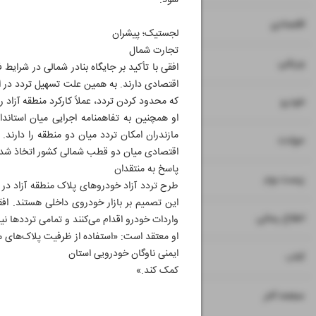
شود.
۷
۸
اقتصادی
لجستیک؛ پیشران
تجارت شمال
۹
ورزشی
افقی با تأکید بر جایگاه بنادر شمالی در شرا
اقتصادی دارند. به همین علت تسهیل تردد در 
۱۰
که محدود کردن تردد، عملاً کارکرد منطقه آزاد را
خودرو
او همچنین به تفاهمنامه اجرایی میان استاندا
مازندران امکان تردد میان دو منطقه را دارن
۱۱
حوادث
اقتصادی میان دو قطب شمالی کشور اتخاذ شد
پاسخ به منتقدان
۱۲
۱۳
زیست بوم
طرح تردد آزاد خودروهای پلاک منطقه آزاد در 
این تصمیم بر بازار خودروی داخلی هستند. افقی
۱۴
اطلاع رسانی
واردات خودرو اقدام می‌کنند و تمامی ترددها نیز
او معتقد است: «استفاده از ظرفیت پلاک‌های 
ایمنی ناوگان خودرویی استان
۱۵
کتاب
کمک کند.»
۱۶
صفحه آخر