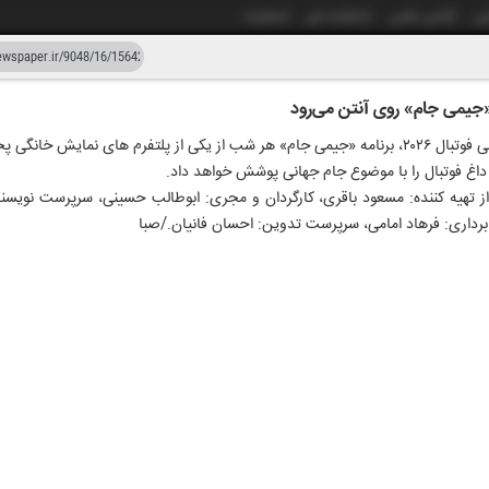
شی
آژانس عکس
دانشکده خبر
انتشارات
یمی جام» روی آنتن می‌رود
دستیار هوش مصنوعی
نسخه قدیمی
ی نمایش خانگی پخش می‌شود.
زار و چهل و هشت
۲۴ خرداد
 از تهیه کننده: مسعود باقری، کارگردان و مجری: ابوطالب حسینی، سرپرست نوی
داری: فرهاد امامی، سرپرست تدوین: احسان فانیان./صبا