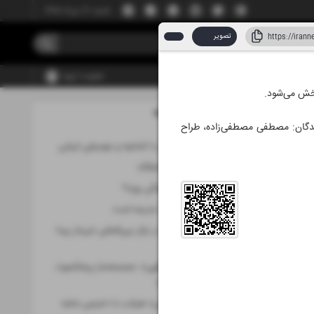
شنبه، ۱۷ مرداد ۱۴۰۵
تصویر
عضویت | ورود
مطالب این صفحه
 ۱۴۰۵
سندگان: مصطفی مصطفی‌زاده، طراح
نیم‌قرن همراهی با کمانچه و موسیقی ایرانی
موزه در قامت پناهگاه
چرا «تحلیل فرهنگی روز»؟
آثار خسروی یک مدرسه است
فیلم «فرهادی» در بازار بین‌المللی خریدار پیدا
کرد
«مرتضی نعمت‌الهی»، مجسمه‌ساز پیشکسوت
اصفهان درگذشت
«ابوطالب حسینی» هرشب با «جیمی جام»