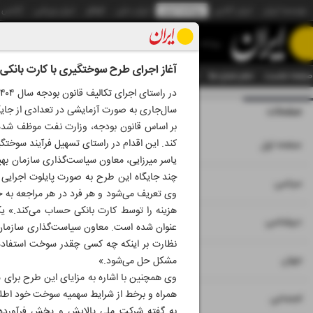
موسسه ایران
ایران آنلاین
روزنامه ایران
ایران دیلی
الوفاق
ایران ورزشی
آژانس
روزنامه
آغاز اجرای طرح سوختگیری با کارت بانکی ا
صفحه نخست
تمام شماره ها
تمام ویژه نامه ها
آرشیو
سازمان آگهی‌ها
دستیار هوش
سال‌جاری به صورت آزمایشی در تعدادی از جا
صفحات
شماره نه هزار و چ
بر اساس قانون بودجه، وزارت نفت موظف شده ا
۱
کند. این اقدام در راستای تسهیل فرآیند سوخت
صفحه اول
یاسر میرزایی، معاون سیاست‌گذاری سازمان بهینه
چند جایگاه این طرح به صورت پایلوت اجرایی
۲
۳
سیاسی
وی تعریف می‌شود و هر فرد در هر مراجعه به
هزینه را توسط کارت بانکی حساب می‌کند.» 
۴
دیپلماسی
عنوان شده است. معاون سیاست‌گذاری سازمان به
نظارت بر اینکه چه کسی چقدر سوخت استفاده ک
۵
جهان
مشکل حل می‌شود.»
وی همچنین با اشاره به مزایای این طرح برای ش
همراه و برخط از شرایط سهمیه سوخت خود اطلا
۶
اجتماعی
به گفته شرکت ملی پالایش و پخش فرآورده