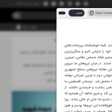
شنبه، ۱۷ مرداد ۱۴۰۵
تصویر
عضویت | ورود
مطالب این صفحه
 ۱۴۰۵
رگ بودند. البته خوشبختانه زیرساخت‌های
ود را بازیابی کنیم و سنگین‌ترین
شفافیت اطلاعات؛ شرط تحقق عدالت و مبارزه
انستیم نقاط حساس نظامی، امنیتی،
با فساد
شدند. در میان نیروهای ما، نیروی
تغییر موازنه قدرت؛ میراث فرماندهان شهید
صلی مقابله نیروهای مسلح جمهوری
بزرگ بودند و تکرار نشدنی
جهانی دوم با چنین ضرباتی مواجه
لامرد نباید فراموش شود
را متحمل شد. دوستان فلسطینی ما
احساس رضایت و خرسندی داشتند. از
ین کند و امروز شاهد آن هستیم که
یم اما جای او خالی نماند، زیرا
‌العاده این نیروها بودیم و هنوز
راحل حساس‌تر رسید، بتوانند از این