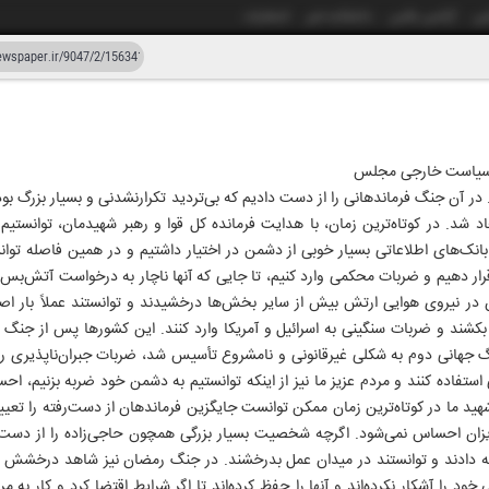
شی
آژانس عکس
دانشکده خبر
انتشارات
دستیار هوش مصنوعی
نسخه قدیمی
 سیاست خارجی مجلس
زار و چهل و هفت
۲۳ خرداد
نگ ۱۲ روزه هستیم. در آن جنگ فرماندهانی را از دست دادیم که بی‌تردید تکرارنشدنی و بسیار بز
 شد. در کوتاه‌ترین زمان، با هدایت فرمانده کل قوا و رهبر شهیدمان، توانستیم خ
بانک‌های اطلاعاتی بسیار خوبی از دشمن در اختیار داشتیم و در همین فاصله تو
 قرار دهیم و ضربات محکمی وارد کنیم، تا جایی که آنها ناچار به درخواست آتش‌بس 
در نیروی هوایی ارتش بیش از سایر بخش‌ها درخشیدند و توانستند عملاً بار ا
بکشند و ضربات سنگینی به اسرائیل و آمریکا وارد کنند. این کشورها پس از جنگ 
گ جهانی دوم به شکلی غیرقانونی و نامشروع تأسیس شد، ضربات جبران‌ناپذیری 
 استفاده کنند و مردم عزیز ما نیز از اینکه توانستیم به دشمن خود ضربه بزنیم، 
شهید ما در کوتاه‌ترین زمان ممکن توانست جایگزین فرماندهان از دست‌رفته را تعی
زان احساس نمی‌شود. اگرچه شخصیت بسیار بزرگی همچون حاجی‌زاده را از دست داد
مه دادند و توانستند در میدان عمل بدرخشند. در جنگ رمضان نیز شاهد درخشش فوق
د را آشکار نکرده‌اند و آنها را حفظ کرده‌اند تا اگر شرایط اقتضا کرد و کار به م