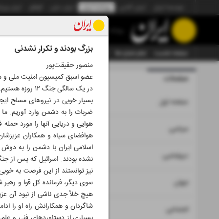
موسسه ایران
ایران آنلاین
روزنامه ایران
ایران دیلی
الوفاق
ایران ورز
روزنامه
بزرگ بودند و تکرار نشدنی
صفحه نخست
تمام شماره ها
تمام ویژه نامه ها
آرشیو
سازمان آگهی‌ها
منصور حقیقت‌پور
عضو اسبق کمیسیون امنیت ملی و
صفحات
شماره نه ه
در یک‌ سالگی ج
بسیار خوبی در نیروهای مسلح ایجاد
۱
صفحه اول
ضربات را به دشمن وارد آوریم. ما 
هوایی و دریایی آنها را مورد حمله
۲
۳
سیاسی
هوافضای سپاه و همکاران عزیزشان 
اسلامی ایران با دشمن را به دوش 
۴
دیپلماسی
نشده بودند. اسرائیل که پس از جن
نیز توانستند از این فرصت به خوبی
۵
جهان
سوی دیگر، فرمانده کل قوا و رهبر 
هیچ خلأ جدی ناشی از نبود آن عزی
شاگردان و همکارانش راه او را ادا
۶
اجتماعی
بسیاری از دستاوردهای فنی و علمی خو