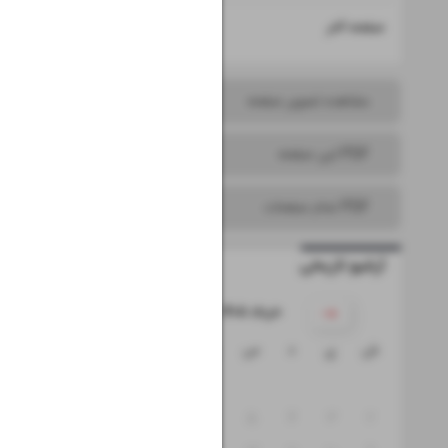
۱۶
صفحه آخر
مشاهده تصویر صفحه
PDF این صفحه
PDF تمام صفحات
آرشیو تاریخی
۱۴۰۵ خرداد
ش
ی
د
س
چ
پ
ج
۱
۸
۷
۶
۵
۴
۳
۲