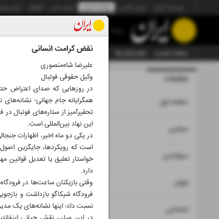
موسسه ایران
ایران آنلاین
روزنامه ایران
ایران دیلی
الوفاق
ایران ورز
روزنامه
نقض کرامت انسانی
صفحه نخست
تمام شماره ها
تمام ویژه نامه ها
آرشیو
سازمان آگهی‌ها
علیرضا شاه‌منصوری
وکیل حقوقی فوتبال
صفحات
شماره نه ه
در روزهایی که صدای اعتراض حتی ا
همگرایانه جام جهانی- نشانه‌های 
۱
صفحه اول
تحقیرآمیز از ستاره‌های فوتبال در 
این نهاد بین‌المللی است.
۲
۳
سیاسی
در یکی دو ماه اخیر، اظهارات جنجال
است که رویکردها، جایگزین اصول اخ
۴
دیپلماسی
خواستار تعلیق یا تعدیل قوانین مه
دارد.
۵
جهان
وقتی بازیکنان ساعت‌ها در فرودگاه‌ه
فرودگاه شیکاگو بازداشت و بازجویی
نسبت داد؛ اینها نشانه‌های یک مدی
۶
اجتماعی
در این میان، نقش جیانی اینفانتی