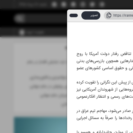
شنبه، ۱۷ مرداد ۱۴۰۵
تصویر
عضویت | ورود
مطالب این صفحه
اد ۱۴۰۵
تناقض رفتار دولت آمریکا با روح
فتارهایی همچون بازرسی‌های بدنی
مهم‌ترین پیام ما باید نمایش اقتدار در جام
 انسانی و حقوق اساسی کشورهای عضو
جهانی باشد
ترامپ علیه روح جوانمردی و قانون‌مداری
 از پیش این نگرانی را تقویت کرده
چهره میزبان بدون روتوش در جام جهانی
ه‌هایی از شهروندان آمریکایی نیز
آمریکا؛ بدترین میزبان جام جهانی
ست‌های رسمی و انتظار افکارعمومی
نقض کرامت انسانی
یر صادر می‌شود، مهاجم تیم عراق در
خدادها را صرفاً به مسائل اجرایی
از موارد، جانبدارانه و همسو با