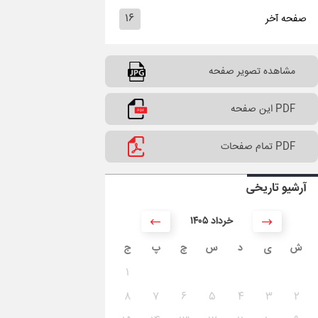
۱۶
صفحه آخر
مشاهده تصویر صفحه
PDF این صفحه
PDF تمام صفحات
آرشیو تاریخی
۱۴۰۵ خرداد
ش
ی
د
س
چ
پ
ج
۱
۸
۷
۶
۵
۴
۳
۲