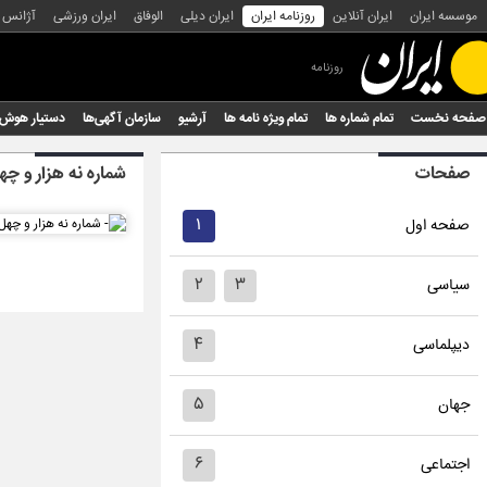
موسسه ایران
ایران آنلاین
روزنامه ایران
ایران دیلی
الوفاق
ایران ورزشی
آژانس
روزنامه
صفحه نخست
تمام شماره ها
تمام ویژه نامه ها
آرشیو
سازمان آگهی‌ها
دستیار هوش
صفحات
شماره نه هزار و چه
۱
صفحه اول
۲
۳
سیاسی
۴
دیپلماسی
۵
جهان
۶
اجتماعی