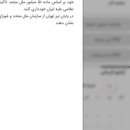
خود بر اساس ماده ۵۱ منشور
۲۸
صفحه آخر
نظامی علیه ایران خودداری کنند.
در پایان نیز تهران از سازمان ملل متحد و شو
نشان دهند.
مشاهده تصویر صفحه
PDF این صفحه
PDF تمام صفحات
آرشیو تاریخی
۱۴۰۵ خرداد
ش
ی
د
س
چ
پ
ج
۱
۸
۷
۶
۵
۴
۳
۲
۱۵
۱۴
۱۳
۱۲
۱۱
۱۰
۹