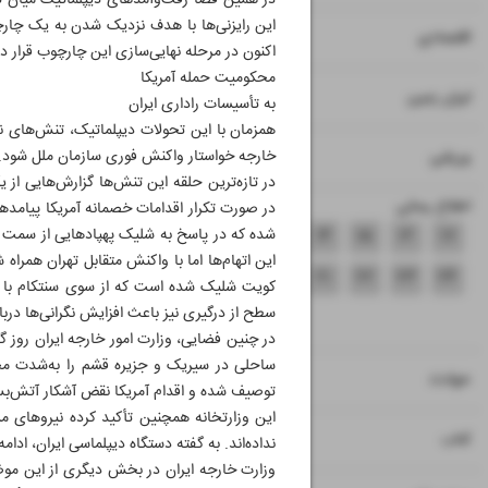
در همین فضا رفت‌‌وآمدهای دیپلماتیک میان تهر
این رایزنی‌ها با هدف نزدیک شدن به یک چار
۷
۸
اقتصادی
اکنون در مرحله نهایی‌سازی این چارچوب قرار
محکومیت حمله آمریکا
۹
ایران زمین
به تأسیسات راداری ایران
همزمان با این تحولات دیپلماتیک، تنش‌های نظ
۱۰
خارجه خواستار واکنش فوری سازمان ملل شود.
ورزشی
در تازه‌ترین حلقه این تنش‌ها گزارش‌هایی از 
اطلاع رسانی
در صورت تکرار اقدامات خصمانه آمریکا پیامده
۱۷
۱۶
۱۵
۱۴
۱۳
۱۲
۱۱
شده که در پاسخ به شلیک پهپادهایی از سمت ا
این اتهام‌ها اما با واکنش متقابل تهران همرا
۱۸
۱۹
۲۰
۲۱
۲۲
۲۳
۲۴
کویت شلیک شده است که از سوی سنتکام با این
سطح از درگیری نیز باعث افزایش نگرانی‌ها در
۲۵
ساحلی در سیریک و جزیره قشم را به‌شدت محکو
۲۶
حوادث
توصیف شده و اقدام آمریکا نقض آشکار آتش‌بس ۱۹ فروردین و تجاوز به حاکمیت ملی ایران اعلام شده
این وزارتخانه همچنین تأکید کرده نیروهای 
۲۷
کتاب
نداده‌اند. به گفته دستگاه دیپلماسی ایران، ادا
وزارت خارجه ایران در بخش دیگری از این موض