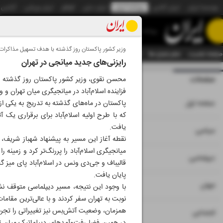
موسسه ایران
ایران آنلاین
روزنامه ایران
ایران دیلی
الوفاق
ایران ورزشی
آژانس
روزنامه
وزیر کشور پاکستان روز گذشته با هدف تسهیل مذاکرات ب
صفحه نخست
تمام شماره ها
تمام ویژه نامه ها
آرشیو
سازمان آگهی‌ها
دستیار هوش
رایزنی‌های جدید میانجی در تهران
صفحات
شماره نه هزار و چه
محسن نقوی، وزیر کشور پاکستان روز گذشته به 
فزاینده اسلام‌آباد در میانجیگری میان تهران و
۱
صفحه اول
پاکستان در ماه‌های گذشته به تدریج به یکی از
که با طرح اولیه اسلام‌آباد برای برقراری 
یافت.
۲
۳
سیاسی
نقطه آغاز این مسیر به پیشنهاد شهباز شریف،
میانجیگری اسلام‌آباد را پررنگ‌تر کرد و زمینه
۴
دیپلماسی
پایان یافت.
۵
جهان
با وجود این نتیجه، مسیر دیپلماسی متوقف نش
نوبت به تهران سفر کردند و با عالی‌ترین مقام
همزمان، وضعیت آتش‌بس نیز تغییراتی را تجرب
۶
اجتماعی