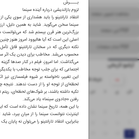
بــــرش
لزوم بازاندیشی درباره آینده سینما
مشاهده تصویر صفحه
انتقاد تارانتینو را باید هشداری از سوی یکی ا
سینما سخن می‌گوید. شاید به همین دلیل، ارزش
PDF این صفحه
بزرگ‌ترین هنر قرن بیستم شد که می‌توانست مخ
اصلی این است که آیا هالیوود امروز هنوز چنین تو
PDF تمام صفحات
نکته دیگری که در سخنان تارانتینو قابل تأ
محسوب می‌شد. مخاطب برای دیدن یک اثر سینما
می‌گذاشت. اما امروز، فیلم در کنار صدها گزینه 
آرشیو تاریخی
اجتماعی که برای جلب توجه مخاطب با یکدیگر ر
این تغییر، ناخواسته بر شیوه فیلمسازی نیز 
۱۴۰۵ خرداد
لحظه‌ای از توجه او را از دست ندهند. نتیجه
ش
ی
د
س
چ
پ
ج
تکیه داشته باشند، بر شوک‌های لحظه‌ای، ریتم ت
رفتن «جادوی سینما» یاد می‌کند.
۱
با این همه، تاریخ سینما نشان داده است که این
۸
۷
۶
۵
۴
۳
۲
اینترنت نتوانست سینما را از میان ببرد، شاید
بنابراین، انتقاد تارانتینو را می‌توان نه پایان 
۱۵
۱۴
۱۳
۱۲
۱۱
۱۰
۹
۲۲
۲۱
۲۰
۱۹
۱۸
۱۷
۱۶