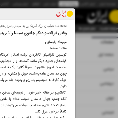
موسسه ایران
ایران آنلاین
روزنامه ایران
ایران دیلی
الوفاق
ایران ورزشی
آژانس
روزنامه
انتقاد تند کارگردان بزرگ آمریکایی به سینمای امروز هالی
صفحه نخست
تمام شماره ها
تمام ویژه نامه ها
آرشیو
سازمان آگهی‌ها
دستیار هوش
وقتی تارانتینو دیگر جادوی سینما را نمی‌بی
صفحات
شماره نه هزار و چه
مهرداد پارسایی
منتقد سینما
۱
صفحه اول
کوئنتین تارانتینو، کارگردان برنده اسکار آمری
فیلم‌های جدید دیگر مانند گذشته او را مجذوب خو
وضعیت امروز هالیوود، صرفاً گلایه یک فیلمساز
۲
۳
سیاسی
چون «داستان عامه‌پسند»، «بیل را بکش» و «روزی
«یک کارخانه سوسیس‌سازی بی‌مزه» یاد می‌کند؛
۴
دیپلماسی
دارد.
تارانتینو در مقاله اخیر خود، از تجربه‌ای سخن 
۵
جهان
آنکه جذب جهان داستان شوند، مدام با نقص‌ها
رضایت حداکثری مخاطب مواجه می‌شوند. از نگاه 
کاملاً در خود غرق کند.
۶
اجتماعی