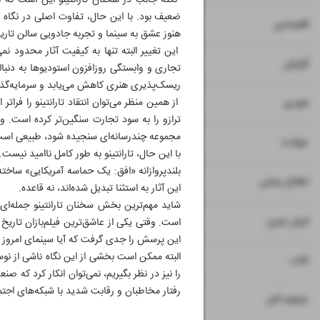
ضعیف بود. با این حال، تفاوت اصلی در نگاه ا
۷
۸
اقتصادی
هنوز عشق به سینما و تجربه جادویی سالن تاریک
این تغییر البته تنها به کیفیت آثار محدود نم
۹
گزارش
تجاری و وابستگی روزافزون استودیوها به دنبال
ریسک‌پذیری هنری کاهش می‌یابد و سرمایه‌گذارا
۱۰
از همین منظر می‌توان انتقاد تارانتینو را فر
خودرو
ترازو را به سود تجارت سنگین‌تر کرده است.
مجموعه چندرسانه‌ای سنجیده شود، طبیعی است 
۱۱
حوادث
با این حال، تارانتینو به طور کامل ناامید نیست
بلندپروازانه «افق: یک حماسه آمریکایی» ساخته
۱۲
۱۳
اطلاع رسانی
این آثار به استثنا تبدیل شده‌اند، نه قاعده.
شاید مهم‌ترین بخش سخنان تارانتینو جمله‌ای
۱۴
ایران زمین
است. وقتی یکی از عاشق‌ترین فیلم‌بازان تاریخ
این پرسش را جدی گرفت که آیا سینمای امروز ت
البته ممکن است بخشی از این نگاه ناشی از نوستا
۱۵
کتاب
را نیز در نظر بگیریم، نمی‌توان انکار کرد که
رفتار مخاطبان و رقابت شدید با شبکه‌های اجتم
۱۶
صفحه آخر