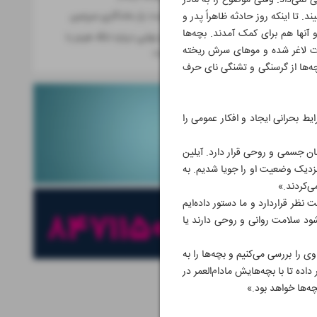
تی نمی‌داد. وقتی موضوع را به مادر
. تا اینکه روز حادثه ظاهراً پدر و
حفظ محیط زیست؛ راز ماندگاری سرزمین
 آنها هم برای کمک آمدند. بچه‌ها
عراقچی : تصمیم نهایی درباره تنگه هرمز با
دت لاغر شده و موهای سرش ریخته
ایران و عمان است
د. بچه‌ها از گرسنگی و تشنگی نای حرف
ط بحرانی ایجاد و افکار عمومی را
تحت درمان جسمی و روحی قرار دارد. آیلین
 نزدیک وضعیت او را جویا شدیم. به
ی‌کردند.»
ظر قراردارد و ما دستور داده‌ایم
 شود سلامت روانی و روحی دارند یا
را بررسی می‌کنیم و بچه‌ها را به
داده تا با بچه‌هایش مادام‌العمر در
ه‌ها خواهد بود.»