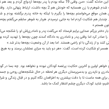
مادر 34 ساله این دو کودک درباره این حادثه گفت: «من وقتی 19 ساله بودم با پدر بچه‌
وقتی دختر دومم 4 ساله بود متوجه شدم شوهرم با زن همسایه که خودش هم 
مان موقع می‌خواستم بچه‌ها را بگیرم با اینکه به خانه پدرم برگشته بودم و ش
. چندبار هم شکایت کردم اما به جایی نرسیدم. هربار به شوهر سابقم می‌گفتم بچه‌
نون هستم.»
ر دختر بزرگم صدایی برایم فرستاد که می‌گفت پدر و نامادری‌اش او را شکنجه می‌کن
ا صادر کرد اما وقتی پدر و نامادری به دادگاه آمدند چون بچه‌ها را تهدید کرده بود
ی کنند و از زندگی با او راضی هستند. اما بعد از آن وضعیت بچه‌ها بدتر شد.»
۱
و همسر او شکایت کرده است، گفت: «هر دو باید به سزای عملشان برسند و به هیچ
 خواهر اولین و آخرین حکایت پرغصه کودکان نبوده و نخواهد بود. چه بسا در گو
نامادری و ناپدری و بدسرپرستان دیگری هر لحظه در حال شکنجه‌های روحی و جسمی 
رای همه ماست تا با دقت بیشتری به اطرافمان نگاه کنیم و در قبال زندگی و شر
یم؛ شاید کودک دیگری چشم انتظار کمک ما باشد.