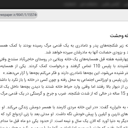
شی
آژانس عکس
دانشکده خبر
انتشارات
دستیار هوش مصنوعی
نسخه قدیمی
انه وحشت
ار و چهل و یک
 زیر شکنجه‌های پدر و نامادری به یک قدمی مرگ رسیده بودند با کمک همسای
۱۶ خرد
د و بزودی حضانت آنها به مادرشان سپرده خواهد شد.
چهارشنبه هفته قبل همسایه‌های یک خانه ویلایی در روستای حاجی‌آباد سنندج وقت
کمک‌خواهی دو دختر همسایه را شنیدند با پلیس 110 تماس گرفتند و درخواست کمک کردند
شنیده می‌شود، این بچه‌ها نامادری دارند و فکر می‌کنم بچه‌ها را آزار می‌دهند.»
ان پلیس و اورژانس اجتماعی به محل رفته و چون کسی در خانه را باز نکرد با داشت
 از دیوار بالا رفتند اما وقتی وارد حیاط خانه شدند با دیدن بچه‌ها داخل یک انب
هولناک روبه‌رو شدند. دو خواهر 7 و 15 ساله در حالی که از شدت شکنجه، ضرب و جرح و گرسنگی در یک ق
ثه به «ایران» گفت: «در این خانه مردی کارمند با همسر دومش زندگی می‌کند. ا
‌های نارین و آیلین را پیش خودش نگه داشت. او مدتی بعد با زنی ازدواج کرد که
 به دنیا آورد که الان یک سال و نیمه است. از حدود یکی دو ماه قبل ما مدام 