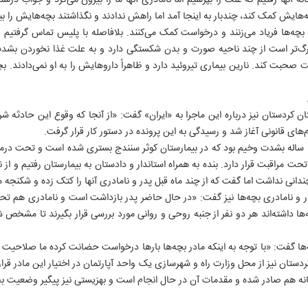
انه آنها رفتیم که علت را بپرسیم اما نامادری آنها ما را بیرون می‌کرد و جواب درس
ه‌هایش کمک کند، چندبار به اینجا آمد اما راهش ندادند و نگذاشتند بچه‌هایش را ببیند
 بچه‌ها فریاد می‌زنند و درخواست کمک می‌‌کنند. بلافاصله با پلیس تماس گرفتیم و
زرگ‌تر است از چند ناحیه صورت و بدن شکستگی دارد و به علت غذا نخوردن بش
م نمی‌توانست صحبت کند. نارین بیماری تیروئید دارد و ظاهراً داروهایش را به او نمی‌دادن
کردستان نیز درباره این ماجرا به «ایران» گفت: «از آنجا که وقوع این حادثه شرای
‌های قانونی آغاز شد و رسیدگی به این پرونده در دستور کار قرار گرفت.
متأسفانه وضعیت جسمی نارین 15 ساله بشدت وخیم بود که در بیمارستان کوثر سنندج بستری شده است و 
ت مراقبت قرار دارد. بنده به همراه استاندار و دادستان به بیمارستان رفتیم و از
نداشت اما گفت که از چند ماه قبل پدر و نامادری آنها را کتک زده و شکنجه م
و نامادری بچه‌ها نیز گفت: «در حال حاضر پدر بازداشت است و نامادری هم تحت ن
چه‌ها داشته‌اند هر دو نفر از جنبه روحی و روانی مورد بررسی قرار بگیرند تا مشخص
ا گفت: «با توجه به اینکه مادر بچه‌ها بارها درخواست حضانت کرده ما صلاحیت وی 
ردستان نیز از محل وزارت راه و شهرسازی یک واحد آپارتمان در اختیار این مادر قرار 
انه هم صادر شده و مقدمات آن در حال انجام است و بهزیستی نیز پیگیر وضعیت بچ