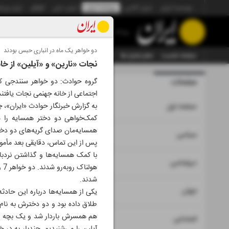
موسسه ایران
ایران آنلاین
روزنامه ایران
ایران دیلی
الوفاق
ایران ورز
روزنامه
دو خواهر یک ماه در انباری حبس بودند
صفحه نخست
تمام شماره ها
تمام ویژه نامه ها
آرشیو
سازمان آگهی‌ها
نجات «نارین» و «آیلین» از خ
صفحات
شماره نه هز
گروه حوادث: دو خواهر سنندجی که
اجتماعی از خانه جهنمی نجات یافتن
۱
به گزارش خبرنگار حوادث «ایران»، 
صفحه اول
همسایه‌مان صدای گریه‌های دو دختر 
۲
۳
سیاسی
پس از این تماس، دقایقی بعد مأمور
با کمک همسایه‌ها و گذاشتن نردبان
۴
دیپلماسی
شدند.
۵
جهان
یکی از همسایه‌ها درباره این حاد
طلاق داده بود و دو دخترش به نام
هم همسرش باردار شد و یک بچه دیگر
۶
اجتماعی