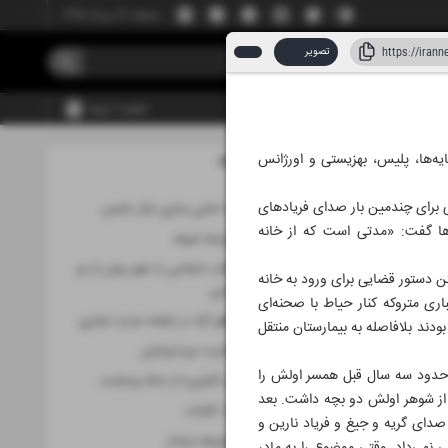
جمعه، ۱۶ مرداد ۱۴۰۵
تصویر
عضویت | ورود
ه‌ها، پلیس، بهزیستی و اورژانس
مطالب این صفحه
اد ۱۴۰۵
ی برای چندمین بار صدای فریادهای
وحدت، نقشه راه خنثی سازی مکر دشمن
. یکی از همسایه‌ها گفت: «مدتی است که از خانه
وداع با مرجع وارسته شیعه
موافقت رهبر انقلاب اسلامی با عفو بیش از دو
ن دستور قضایی برای ورود به خانه
هزار محکوم قضایی
اری متروکه کنار حیاط با صحنه‌ای
نقش‌آفرینی مناطق آزاد در نقشه جدید تجاری
دمی مرگ بودند بلافاصله به بیمارستان منتقل
نمایش با‌شکوه قدرت نرم ایرانیان
و حدود سه سال قبل همسر اولش را
نجات «نارین» و «آیلین» از خانه وحشت
 از شوهر اولش دو بچه داشت. بعد
جهان نیمه تاریک کلمات
صدای گریه و جیغ و فریاد نارین و
امنیت؛ زیربنای توسعه پایدار