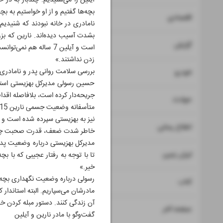
آیلین را می‌شنیدیم. چندبار به در خ
بچه‌ها گفتیم و از او خواستیم به بچ
۷
۸
اقتصادی
نامادری در خانه نبودند که شنیدیم
بشدت آسیب دیده‌اند. نارین که ب
۹
گزارش
است و آیلین 7 ساله ه
زدن نداشتند.»
۱۰
بررسی سلامت روانی پدر و نامادری
خودرو
حسین رسولی مدیرکل بهزیستی استان 
جریحه‌دار کرده است، بلافاصله اقدام
۱۱
حوادث
نیز به بهزیستی سپرده شده است و تح
۱۲
۱۳
اطلاع رسانی
خاطر شدت ضعف، قدرت صحبت چندانی 
مدیرکل بهزیستی درباره وضعیت پدر 
۱۴
ایران زمین
تا با توجه به رفتار عجیبی که با ب
خیر.»
رسولی درباره وضعیت نگهداری بچه‌ه
۱۵
کتاب
مادرشان می‌سپاریم. البته استاندار ک
آن زندگی کنند. دستور مبله کردن خ
۱۶
صفحه آخر
گفت‌و‌گو با مادر نارین و آیلین