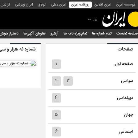
موسسه ایران
ایران آنلاین
روزنامه ایران
ایران دیلی
الوفاق
ایران ورزشی
آژانس
روزنامه
صفحه نخست
تمام شماره ها
تمام ویژه نامه ها
آرشیو
سازمان آگهی‌ها
دستیار هوش
صفحات
شماره نه هزار و سی
۱
صفحه اول
۲
۳
سیاسی
۴
دیپلماسی
۵
جهان
۶
اجتماعی