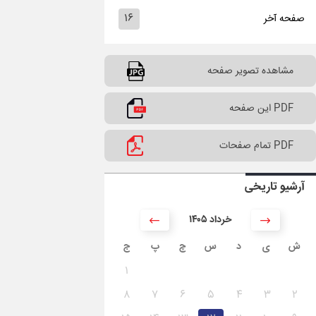
۱۶
صفحه آخر
مشاهده تصویر صفحه
PDF این صفحه
PDF تمام صفحات
آرشیو تاریخی
۱۴۰۵ خرداد
ش
ی
د
س
چ
پ
ج
۱
۸
۷
۶
۵
۴
۳
۲